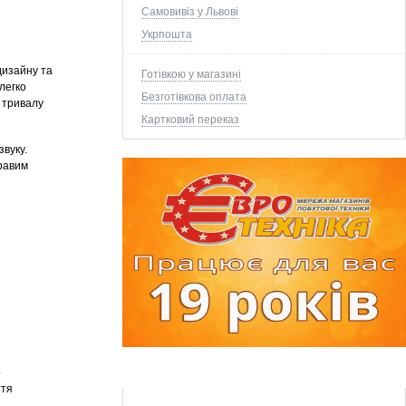
Самовивіз у Львові
Укрпошта
дизайну та
Готівкою у магазині
легко
Безготівкова оплата
 тривалу
Картковий переказ
звуку.
кравим
о
ття