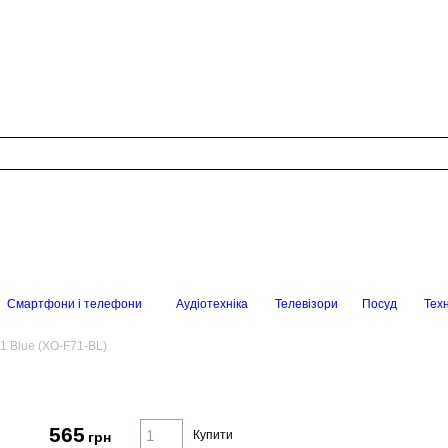
Смартфони і телефони
Аудіотехніка
Телевізори
Посуд
Техн
1 Blue (XO-F71-BL)
565
Купити
грн