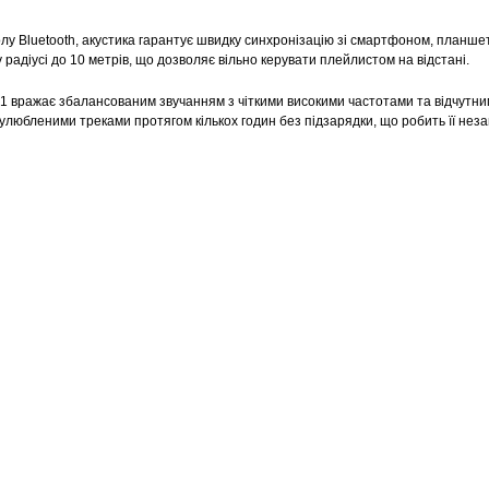
у Bluetooth, акустика гарантує швидку синхронізацію зі смартфоном, планше
радіусі до 10 метрів, що дозволяє вільно керувати плейлистом на відстані.
1 вражає збалансованим звучанням з чіткими високими частотами та відчутн
юбленими треками протягом кількох годин без підзарядки, що робить її нез