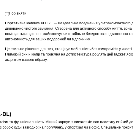
Порівняти
Портативна колонка XO F71 — це ідеальне поєднання ультракомпактного 
дивовижно чистого звучання. Створена для активного способу життя, вона 
поміщається в долоні, забезпечуючи стабільне бездротове підключення та
автономність для ваших подорожей чи відпочинку.
Це стильне рішення для тих, хто цінує мобільність без компромісів у якості 
Глибокий синій колір та приємна на дотик текстура роблять цей гаджет яс
акцентом вашого образу.
-BL)
ізм та функціональність. Міцний корпус із високоякісного пластику стійкий д
 собою куди завгодно: на прогулянку, у спортзал чи в офіс. Спеціальне покри