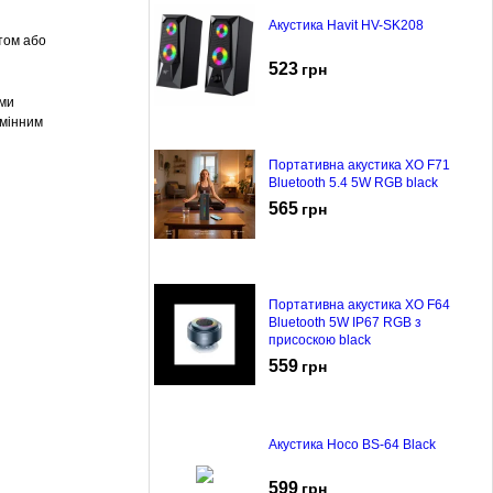
Акустика Havit HV-SK208
том або
523
грн
ими
амінним
Портативна акустика XO F71
Bluetooth 5.4 5W RGB black
565
грн
Портативна акустика XO F64
Bluetooth 5W IP67 RGB з
присоскою black
559
грн
Акустика Hoco BS-64 Black
599
грн