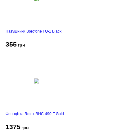
Навушники Borofone FQ-1 Black
355
грн
Фен-щітка Rotex RHC-490-T Gold
1375
грн