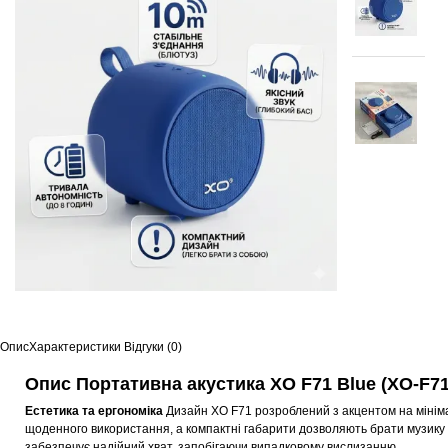
Опис
Характеристики
Відгуки (0)
Опис Портативна акустика XO F71 Blue (XO-F71
Естетика та ергономіка
Дизайн XO F71 розроблений з акцентом на мінімал
щоденного використання, а компактні габарити дозволяють брати музику з
забезпечує надійний хват, запобігаючи випадковому вислизанню.