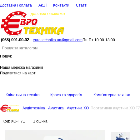
Доставка і оплата
Акції
Контакти
Статті
(068)
001-00-02
euro.technika.ua@gmail.com
Пн-Пт 10:00-18:00
Пошук
Наша мережа магазинів
Подивитися на карті
Кліматична техніка
Краса та здоров'я
Комп'ютерна техніка
Аудіотехніка
Акустика
Акустика XO
Портативна акустика XO F7
Код:
XO-F 71
1 оцінка