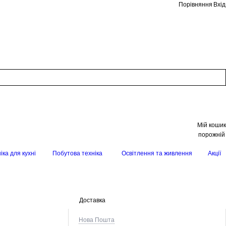
Порівняння
Вхід
Мій кошик
порожній
іка для кухні
Побутова техніка
Освітлення та живлення
Акції
Доставка
Нова Пошта