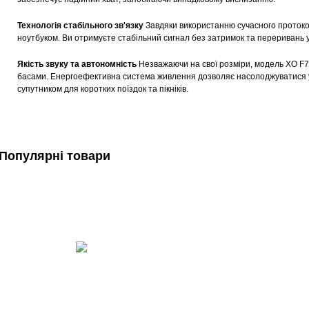
Технологія стабільного зв'язку
Завдяки використанню сучасного протокол
ноутбуком. Ви отримуєте стабільний сигнал без затримок та переривань у 
Якість звуку та автономність
Незважаючи на свої розміри, модель XO F7
басами. Енергоефективна система живлення дозволяє насолоджуватися ул
супутником для коротких поїздок та пікніків.
Популярні товари