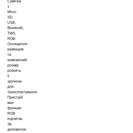
Cумісна
з
Micro
SD,
USB,
Bluetooth,
TWS,
RGB.
Оснащення
ремінцем
та
компактний
розмір
роблять
її
зручною
для
транспортування.
Пристрій
має
функцію
RGB
підсвітки.
За
допомогою