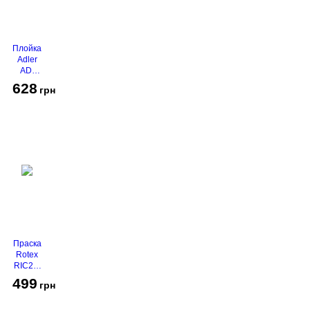
Плойка
Adler
AD-
2116
628
грн
Праска
Rotex
RIC21-
N
499
грн
Super
Glide