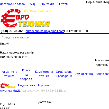
Порівняння
Вхід
Доставка і оплата
Акції
Контакти
Статті
(068)
001-00-02
euro.technika.ua@gmail.com
Пн-Пт 10:00-18:00
Пошук
Наша мережа магазинів
Подивитися на карті
Мій кошик
порожній
Краса
Кліматична
Комп'ютерна
Смартфони
Аудіотехніка
Телевізо
та
техніка
техніка
і телефони
здоров'я
Аудіотехніка
Акустика
Акустика Havit
Акустика Havit HV-SK884BT Black
Доставка
Код:
HV-SK
884 BT