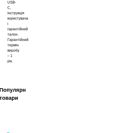
USB-
C,
інструкція
користувача
і
гарантійний
талон.
Гарантійний
термін
виробу
– 1
рік.
Популярні
товари