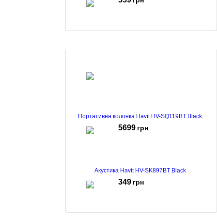
грн
Портативна акустика Defender Enjoy S100 Black
(65101)
508
грн
Портативна колонка Havit HV-SQ119BT Black
5699
грн
Акустика Havit HV-SK897BT Black
349
грн