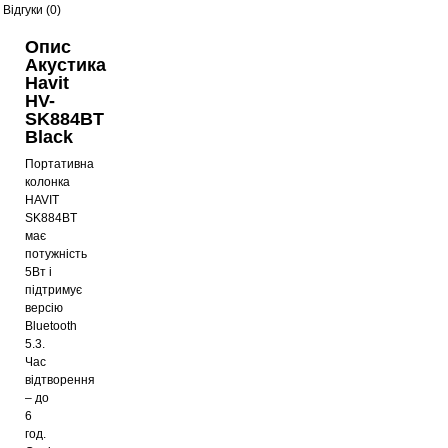
Відгуки (0)
Опис
Акустика
Havit
HV-
SK884BT
Black
Портативна
колонка
HAVIT
SK884BT
має
потужність
5Вт і
підтримує
версію
Bluetooth
5.3.
Час
відтворення
– до
6
год.