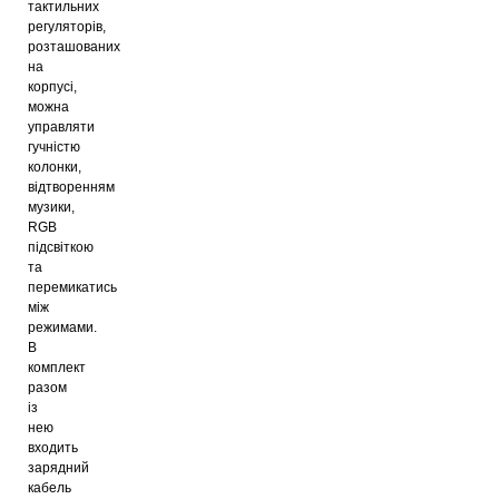
тактильних
регуляторів,
розташованих
на
корпусі,
можна
управляти
гучністю
колонки,
відтворенням
музики,
RGB
підсвіткою
та
перемикатись
між
режимами.
В
комплект
разом
із
нею
входить
зарядний
кабель