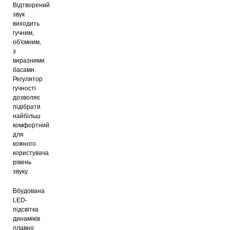
Відтворений
звук
виходить
гучним,
об'ємним,
з
виразними
басами.
Регулятор
гучності
дозволяє
підібрати
найбільш
комфортний
для
кожного
користувача
рівень
звуку.
Вбудована
LED-
підсвітка
динаміків
плавно