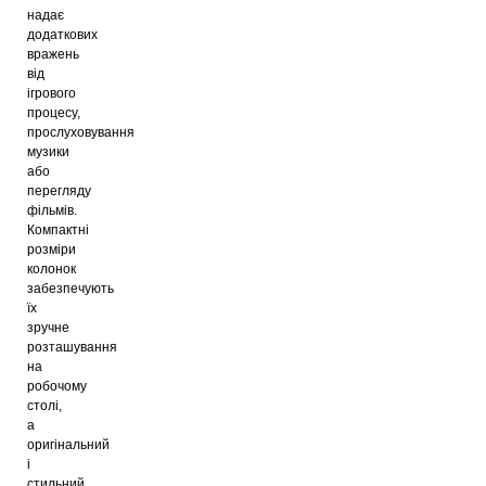
надає
додаткових
вражень
від
ігрового
процесу,
прослуховування
музики
або
перегляду
фільмів.
Компактні
розміри
колонок
забезпечують
їх
зручне
розташування
на
робочому
столі,
а
оригінальний
і
стильний