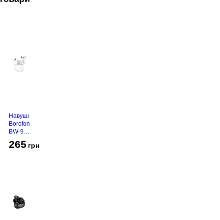
Навушники
Borofone
BW-94
White
265
грн