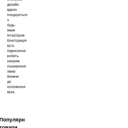
дизайн
вдало
поєднується
з
будь-
яким
інтер'єром.
Конструкція
кута
піднесення
робить
напрям
поширення
звуку
ближче
до
положення
вуха.
Популярні
товари