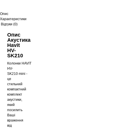
Опис
Характеристики
Відгуки (0)
Опис
Акустика
Havit
HV-
SK210
Колонки HAVIT
HV-
SK210 mini -
це
стильний
компактний
комплект
акустики,
який
посилить
Ваші
враження
від