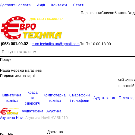
Доставка і оплата
Акції
Контакти
Статті
Порівняння
Список бажань
Вхід
(068)
001-00-02
euro.technika.ua@gmail.com
Пн-Пт 10:00-18:00
Пошук
Наша мережа магазинів
Подивитися на карті
Мій кошик
порожній
Краса
Кліматична
Комп'ютерна
Смартфони
та
Аудіотехніка
Телевізо
техніка
техніка
і телефони
здоров'я
Аудіотехніка
Акустика
Акустика Havit
Акустика Havit HV-SK210
Доставка
Код:
HV-