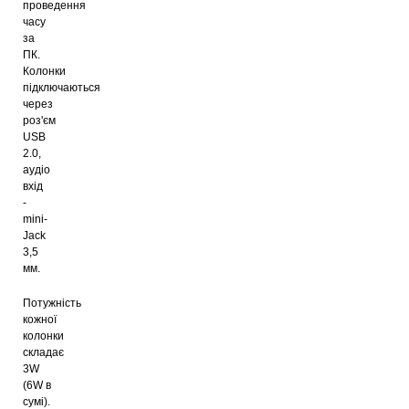
проведення
часу
за
ПК.
Колонки
підключаються
через
роз'єм
USB
2.0,
аудіо
вхід
-
mini-
Jack
3,5
мм.
Потужність
кожної
колонки
складає
3W
(6W в
сумі).