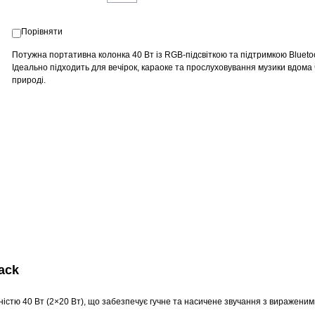
Порівняти
Потужна портативна колонка 40 Вт із RGB-підсвіткою та підтримкою Bluetoo
Ідеально підходить для вечірок, караоке та прослуховування музики вдома 
природі.
ack
істю 40 Вт (2×20 Вт), що забезпечує гучне та насичене звучання з вираженим