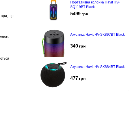
Портативна колонка Havit HV-
SQ119BT Black
5499
грн
тари, що
Акустика Havit HV-SK897BT Black
оляють
349
грн
ується
Акустика Havit HV-SK884BT Black
477
грн
Акустика Havit HV-SK921BT Black
342
грн