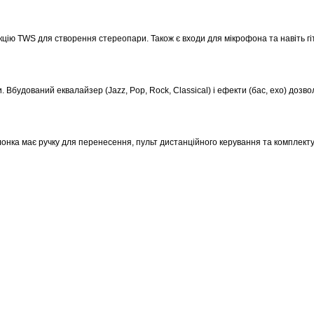
нкцію TWS для створення стереопари. Також є входи для мікрофона та навіть гі
Вбудований еквалайзер (Jazz, Pop, Rock, Classical) і ефекти (бас, ехо) дозв
онка має ручку для перенесення, пульт дистанційного керування та комплект