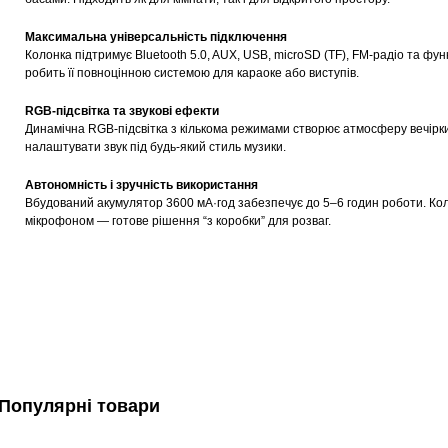
Максимальна універсальність підключення
Колонка підтримує Bluetooth 5.0, AUX, USB, microSD (TF), FM-радіо та фу
робить її повноцінною системою для караоке або виступів.
RGB-підсвітка та звукові ефекти
Динамічна RGB-підсвітка з кількома режимами створює атмосферу вечірки. 
налаштувати звук під будь-який стиль музики.
Автономність і зручність використання
Вбудований акумулятор 3600 мА·год забезпечує до 5–6 годин роботи. Кол
мікрофоном — готове рішення “з коробки” для розваг.
Популярні товари