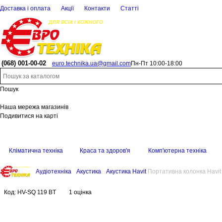
Доставка і оплата
Акції
Контакти
Статті
(068)
001-00-02
euro.technika.ua@gmail.com
Пн-Пт 10:00-18:00
Пошук
Наша мережа магазинів
Подивитися на карті
Кліматична техніка
Краса та здоров'я
Комп'ютерна техніка
Аудіотехніка
Акустика
Акустика Havit
Портативна колонка Havi
Код:
HV-SQ 119 BT
1 оцінка