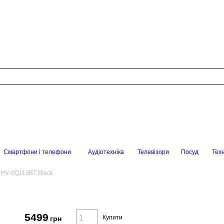
Смартфони і телефони
Аудіотехніка
Телевізори
Посуд
Техн
t HV-SQ119BT Black
5499
Купити
грн