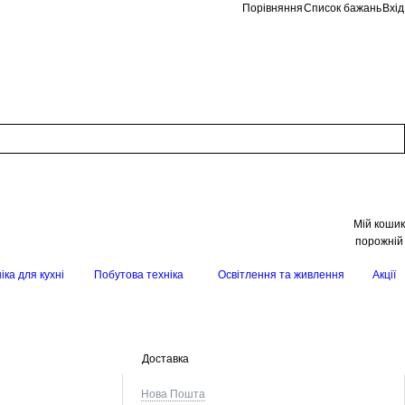
Порівняння
Список бажань
Вхід
Мій кошик
порожній
іка для кухні
Побутова техніка
Освітлення та живлення
Акції
Доставка
Нова Пошта