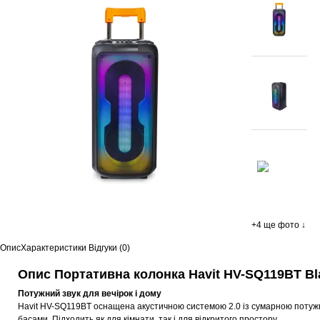
+4 ще фото ↓
Опис
Характеристики
Відгуки (0)
Опис Портативна колонка Havit HV-SQ119BT Bl
Потужний звук для вечірок і дому
Havit HV-SQ119BT оснащена акустичною системою 2.0 із сумарною потужн
басами. Підходить як для кімнати, так і для відкритого простору.