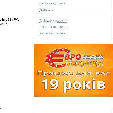
Самовивіз у Львові
Укрпошта
th, USB і FM.
Готівкою у магазині
чи на
Безготівкова оплата
Картковий переказ
и