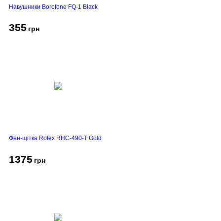
Навушники Borofone FQ-1 Black
355
грн
Фен-щітка Rotex RHC-490-T Gold
1375
грн