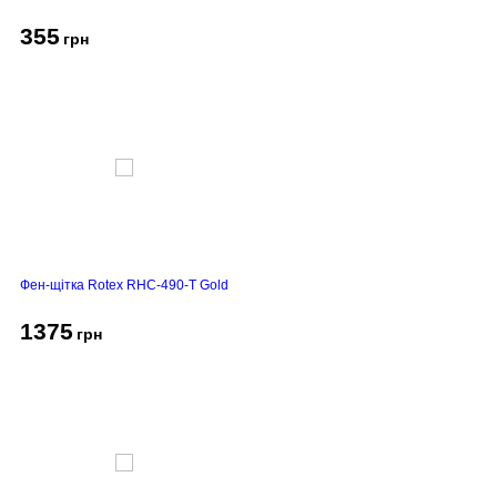
355
грн
Фен-щітка Rotex RHC-490-T Gold
1375
грн