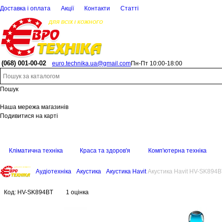
Доставка і оплата
Акції
Контакти
Статті
(068)
001-00-02
euro.technika.ua@gmail.com
Пн-Пт 10:00-18:00
Пошук
Наша мережа магазинів
Подивитися на карті
Кліматична техніка
Краса та здоров'я
Комп'ютерна техніка
Аудіотехніка
Акустика
Акустика Havit
Акустика Havit HV-SK894B
Код:
HV-SK894BT
1 оцінка