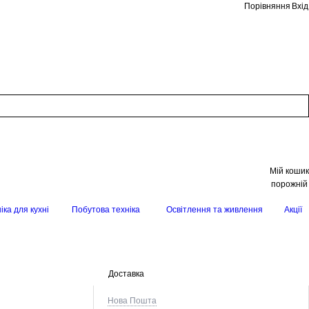
Порівняння
Вхід
Мій кошик
порожній
іка для кухні
Побутова техніка
Освітлення та живлення
Акції
Доставка
Нова Пошта