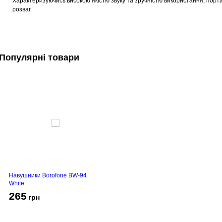
Характеризуючись високою якістю звуку та зручністю використання, порт
розваг.
Популярні товари
Навушники Borofone BW-94
White
265
грн