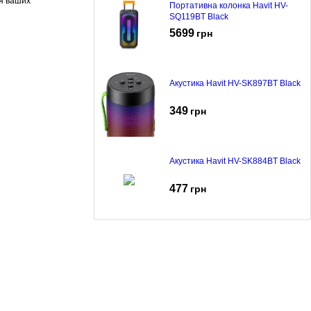
ля ваших
Портативна колонка Havit HV-
SQ119BT Black
5699
грн
Акустика Havit HV-SK897BT Black
349
грн
Акустика Havit HV-SK884BT Black
477
грн
Акустика Havit HV-SK921BT Black
342
грн