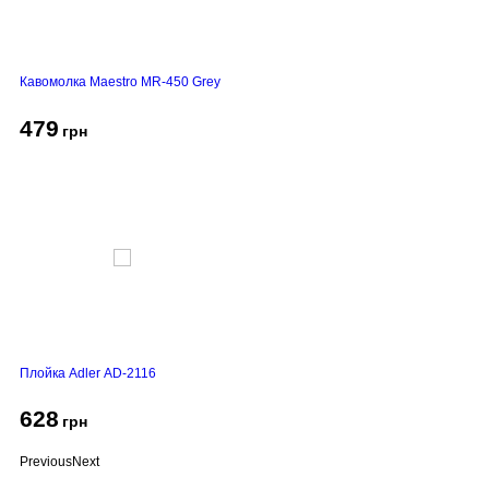
Кавомолка Maestro MR-450 Grey
479
грн
Плойка Adler AD-2116
628
грн
Previous
Next