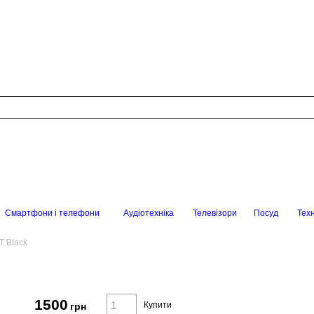
Смартфони і телефони
Аудіотехніка
Телевізори
Посуд
Техн
T Black
1500
Купити
грн