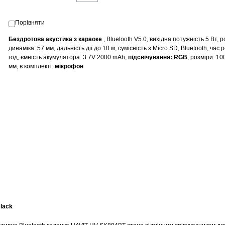
Порівняти
Бездротова акустика з караоке
, Bluetooth V5.0, вихідна потужність 5 Вт, 
динаміка:
57 мм
, дальність дії до 10 м, с
умісність з Micro SD, Bluetooth
, час 
год, ємність акумулятора:
3.7V 2000 mAh
,
підсвічування: RGB
, розміри: 1
мм, в комплекті:
мікрофон
lack