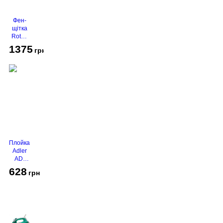
Фен-
щітка
Rotex
RHC-
1375
грн
490-T
Gold
Плойка
Adler
AD-
2116
628
грн