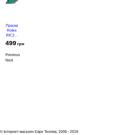
Праска
Rotex
RIC21-
N
499
грн
Super
Glide
Previous
Next
Про компанію
Доставка і оплата
Акції
Контакти
(068)
001-00-02
euro.technika.ua@gmail.com
Пн-Пт 10:00-18:00
© Інтернет-магазин Євро Техніка, 2006 - 2026