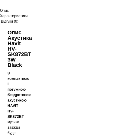
Опис
Характеристики
Відгуки (0)
Опис
Акустика
Havit
HV-
SK872BT
3W
Black
З
компактною
і
потужною
бездротовою
акустикою
HAVIT
HV-
SK872BT
музика
завжди
буде