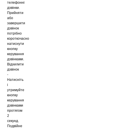
телефонні
дзвінки.
Прийняти
або
завершити
дзвінок
потрібно
короткочасно
натиснути
кнопку
керування
дзвінками.
Відхилити
дзвінок
-
Натисніть
і
утримуйте
кнопку
керування
дзвінками
протягом
2
секунд.
Подвійне