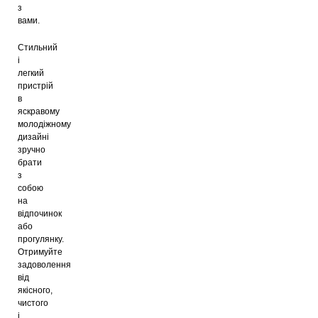
з
вами.
Стильний
і
легкий
пристрій
в
яскравому
молодіжному
дизайні
зручно
брати
з
собою
на
відпочинок
або
прогулянку.
Отримуйте
задоволення
від
якісного,
чистого
і