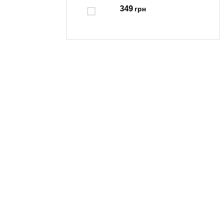
349
грн
Акустика Havit HV-SK884BT Black
477
грн
Акустика Havit HV-SK921BT Black
342
грн
Акустика Havit HV-SF 140 BT Black
775
грн
Акустика Havit HV-SK 868 BT Black