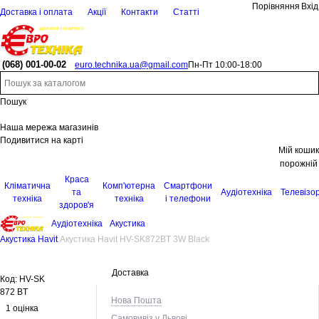
Порівняння
Вхід
Доставка і оплата
Акції
Контакти
Статті
(068)
001-00-02
euro.technika.ua@gmail.com
Пн-Пт 10:00-18:00
Пошук
Наша мережа магазинів
Подивитися на карті
Мій кошик
порожній
Краса
Кліматична
Комп'ютерна
Смартфони
та
Аудіотехніка
Телевізо
техніка
техніка
і телефони
здоров'я
Аудіотехніка
Акустика
Акустика Havit
Акустика Havit HV-SK872BT 3W Black
Доставка
Код:
HV-SK
872 BT
Нова Пошта
1 оцінка
Самовивіз у Львові