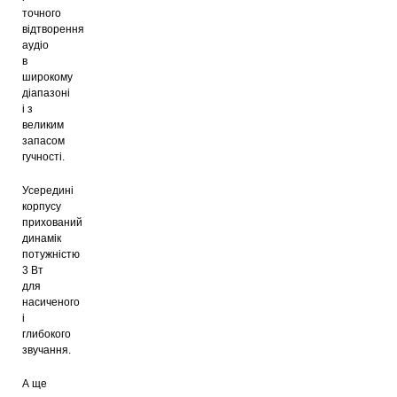
точного
відтворення
аудіо
в
широкому
діапазоні
і з
великим
запасом
гучності.
Усередині
корпусу
прихований
динамік
потужністю
3 Вт
для
насиченого
і
глибокого
звучання.
А ще