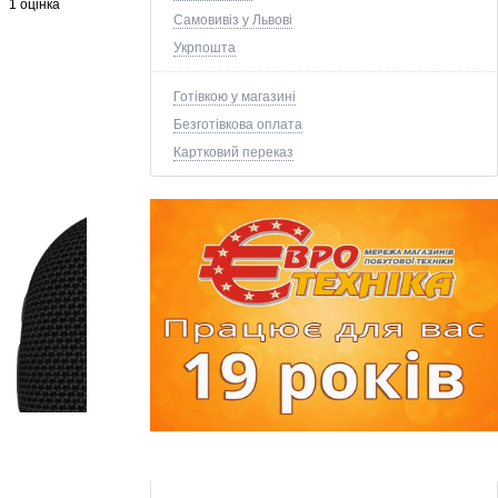
1 оцінка
Самовивіз у Львові
Укрпошта
Готівкою у магазині
Безготівкова оплата
Картковий переказ