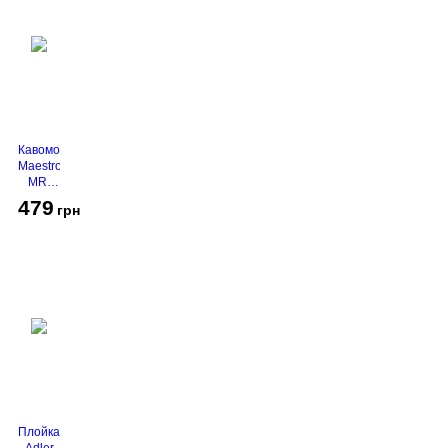
Кавомолка
Maestro
MR-
450
479
грн
Grey
Плойка
Adler