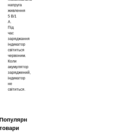
напруга
живлення
5 В/1
А.
Під
час
заряджання
індикатор
світиться
червоним.
Коли
акумулятор
заряджений,
індикатор
не
світиться.
Популярні
товари