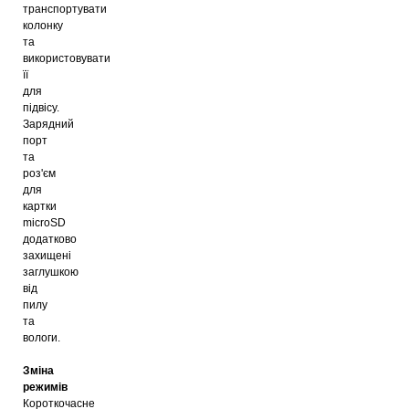
транспортувати
колонку
та
використовувати
її
для
підвісу.
Зарядний
порт
та
роз'єм
для
картки
microSD
додатково
захищені
заглушкою
від
пилу
та
вологи.
Зміна
режимів
Короткочасне