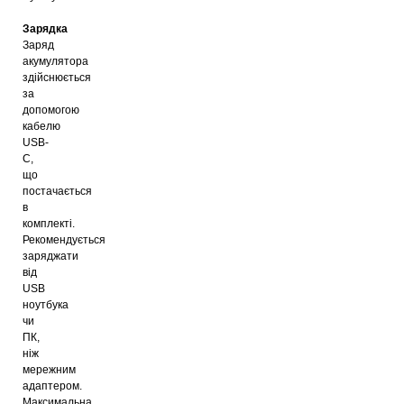
Зарядка
Заряд
акумулятора
здійснюється
за
допомогою
кабелю
USB-
C,
що
постачається
в
комплекті.
Рекомендується
заряджати
від
USB
ноутбука
чи
ПК,
ніж
мережним
адаптером.
Максимальна