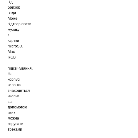
від
бризок
води.
Може
відтворювати
музику
з
картки
microSD.
Має
RGB
підсвічування.
На
корпусі
колонки
знаходяться
кнопки,
за
допомогою
яких
можна
керувати
треками
і