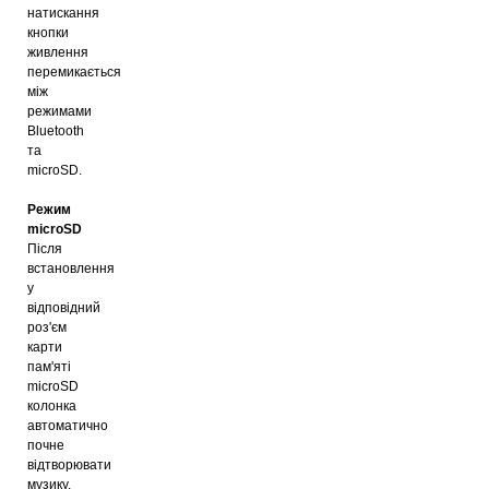
натискання
кнопки
живлення
перемикається
між
режимами
Bluetooth
та
microSD.
Режим
microSD
Після
встановлення
у
відповідний
роз'єм
карти
пам'яті
microSD
колонка
автоматично
почне
відтворювати
музику.