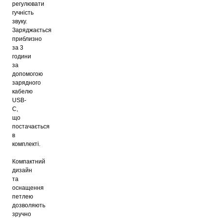
регулювати
гучність
звуку.
Заряджається
приблизно
за 3
години
за
допомогою
зарядного
кабелю
USB-
C,
що
постачається
в
комплекті.
Компактний
дизайн
та
оснащення
петлею
дозволяють
зручно