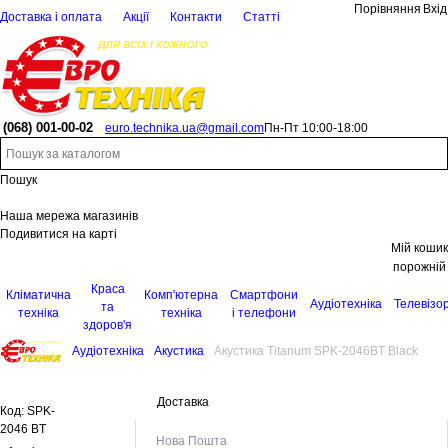
Порівняння
Вхід
Доставка і оплата
Акції
Контакти
Статті
(068)
001-00-02
euro.technika.ua@gmail.com
Пн-Пт 10:00-18:00
Пошук
Наша мережа магазинів
Подивитися на карті
Мій кошик
порожній
Краса
Кліматична
Комп'ютерна
Смартфони
Аудіотехніка
Телевізо
та
техніка
техніка
і телефони
здоров'я
Аудіотехніка
Акустика
Акустика Titanum SPK-2046BT Black
Доставка
Код:
SPK-
2046 BT
Нова Пошта