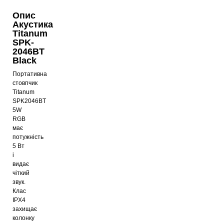
Опис
Акустика
Titanum
SPK-
2046BT
Black
Портативна
стовпчик
Titanum
SPK2046BT
5W
RGB
має
потужність
5 Вт
і
видає
чіткий
звук.
Клас
IPX4
захищає
колонку