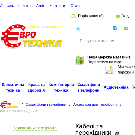
Доставка і оплата
Акції
Контакти
Статті
Порівняння
(
0
)
Вхід
(068)
001-00-02
eu
Пошук
Наша мережа магазинів
Подивитися на карті
Мій кошик
порожній
Кліматична
Краса та
Комп'ютерна
Смартфони
Аудіотехніка
Т
техніка
здоров'я
техніка
і телефони
/
Смартфони і телефони
/
Аксесуари для телефонів
/
Кабелі та перехідники
Кабелі та
Показати/Сховати фільтр
перехідники
80