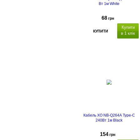
Вт 1м White
68
грн
Купити
КУПИТИ
в 1 клік
Кабель XO NB-Q264A Type-C
240Вт 1м Black
154
грн