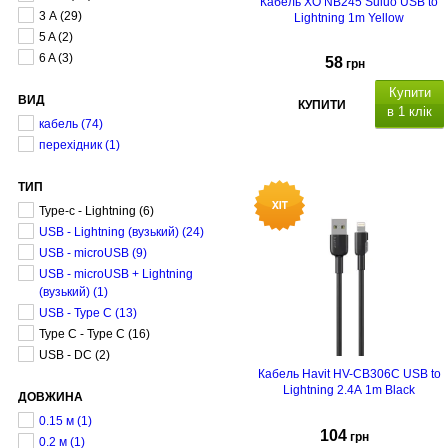
Кабель XO NB245 Suluo USB to
3 А
(29)
Lightning 1m Yellow
5 A
(2)
6 A
(3)
58
грн
Купити
ВИД
КУПИТИ
в 1 клік
кабель
(74)
перехідник
(1)
ТИП
Type-c - Lightning
(6)
USB - Lightning (вузький)
(24)
USB - microUSB
(9)
USB - microUSB + Lightning
(вузький)
(1)
USB - Type C
(13)
Type C - Type C
(16)
USB - DC
(2)
Кабель Havit HV-CB306C USB to
Lightning 2.4A 1m Black
ДОВЖИНА
0.15 м
(1)
104
грн
0.2 м
(1)