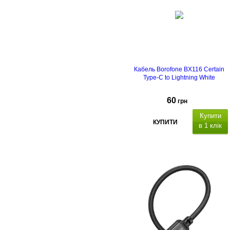
Кабель Borofone BX116 Certain
Type-C to Lightning White
60
грн
Купити
КУПИТИ
в 1 клік