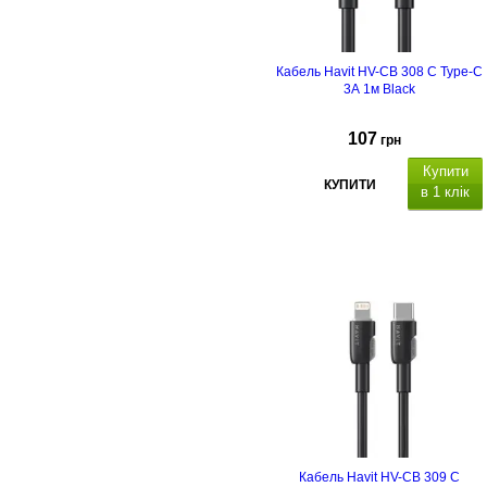
Кабель Havit HV-CB 308 C Type-C
3А 1м Black
107
грн
Купити
КУПИТИ
в 1 клік
SB Type-C/USB Type-C
0W
атеріал
кабелю: с
илікон.
Кабель Havit HV-CB 309 C