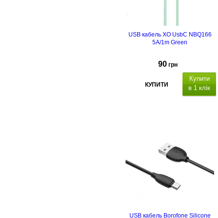
USB кабель XO UsbC NBQ166
5A/1m Green
90
грн
Купити
КУПИТИ
в 1 клік
USB кабель Borofone Silicone