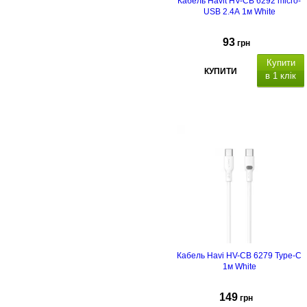
Кабель Havit HV-CB 6292 micro-
USB 2.4А 1м White
93
грн
Купити
КУПИТИ
в 1 клік
силікагель
Кабель Havi HV-CB 6279 Type-C
1м White
149
грн