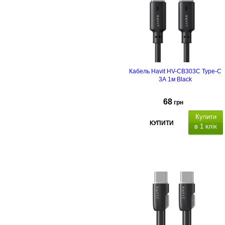
Кабель Havit HV-CB303C Type-C
3А 1м Black
68
грн
Купити
КУПИТИ
в 1 клік
SB Type-C/USB Type-C
60W
атеріал
кабелю:
ПВХ
.