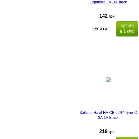
Lightning 3А 1м Black
142
грн
Купити
КУПИТИ
в 1 клік
SB Type-C/Lightning
30W
.
Кабель Havit HV-CB 6297 Type-C
3А 1м Black
219
грн