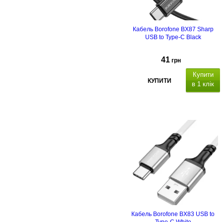
Кабель Borofone BX87 Sharp
USB to Type-C Black
41
грн
Купити
КУПИТИ
в 1 клік
Кабель Borofone BX83 USB to
Type-C White