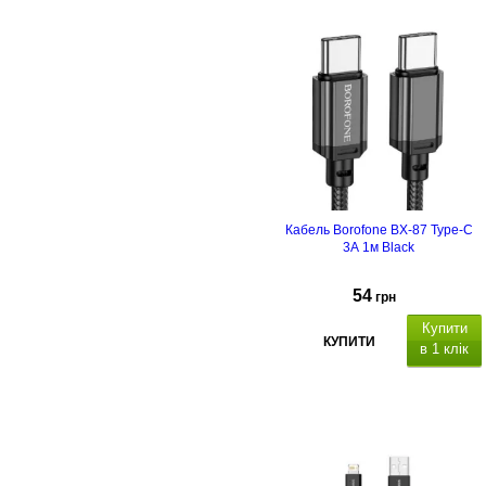
Кабель Borofone BX-87 Type-C
3А 1м Black
54
грн
Купити
КУПИТИ
в 1 клік
абель для заряджання та
передачі даних