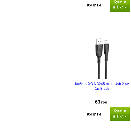
Купити
КУПИТИ
в 1 клік
SB Type-C/USB Type-C
60W
атеріал
кабелю: с
илікагель.
Кабель XO NB245 microUsb 2.4А
1м Black
63
грн
Купити
КУПИТИ
в 1 клік