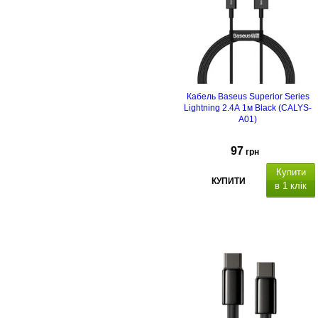
Кабель Baseus Superior Series
Lightning 2.4A 1м Black (CALYS-
A01)
97
грн
Купити
КУПИТИ
в 1 клік
A
ABS+TPE
Підтримка передач
даних на високій швидкості (до
480 Мбіт/с).