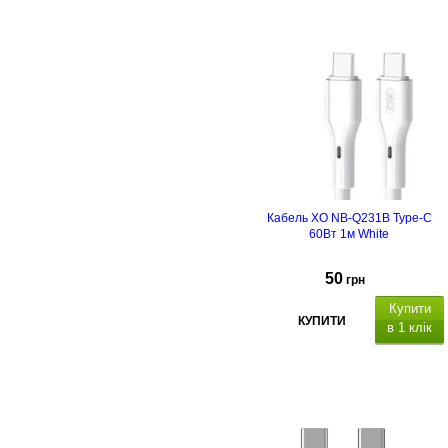
C
передача даних (480 Мбіт/с),
60
Вт 3А
Кабель XO NB-Q231B Type-C
60Вт 1м White
50
грн
Купити
КУПИТИ
в 1 клік
SB Type-C/USB Type-C
передача даних (480 Мбіт/с), 60
В
3А