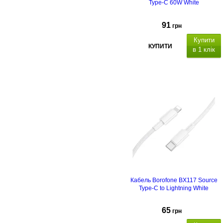
Type-C 60W White
91
грн
Купити
КУПИТИ
в 1 клік
Кабель Borofone BX117 Source
Type-C to Lightning White
65
грн