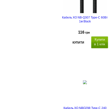
Кабель XO NB-Q307 Type-C 60Вт
1м Black
116
грн
Купити
КУПИТИ
в 1 клік
SB Type-C/USB Type-
C
60
Вт 3А
Функція:
Передача даних/заряджання
(USB 2.0 480 Мбіт/с).
Кабель XO NBQ298 Type-C 240