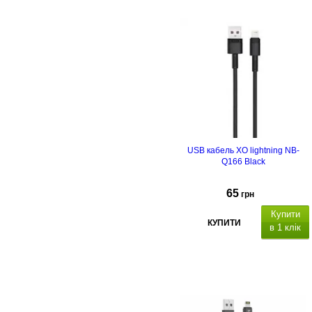
DC, 5,5х2,5 мм, 12V, 1A,
USB кабель XO lightning NB-
Q166 Black
65
грн
Купити
КУПИТИ
в 1 клік