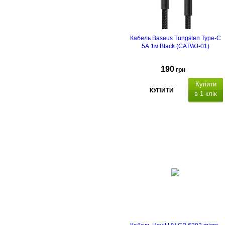
Кабель Baseus Tungsten Type-C
5А 1м Black (CATWJ-01)
190
грн
Купити
КУПИТИ
в 1 клік
SB Type-C/USB Type-C
швидкість передавання
даних 480 Мбіт/с.