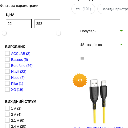
Фільтр за параметрами
(191)
Усі
Зарядні пристро
ЦІНА
Популярні
48 товарів на
ВИРОБНИК
сторінці
ACCLAB
(2)
Baseus
(5)
Borofone
(26)
Havit
(23)
Hoco
(2)
Piko
(1)
XO
(19)
ВИХІДНИЙ СТРУМ
1 А
(2)
2 А
(4)
2.1 А
(6)
2.4 А
(20)