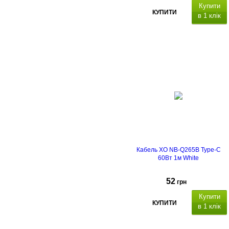
Купити
КУПИТИ
в 1 клік
SB Type-C/USB Type-
C
240
Вт 3А
Кабель XO NB-Q265B Type-C
60Вт 1м White
52
грн
Купити
КУПИТИ
в 1 клік
SB Type-C/USB Type-