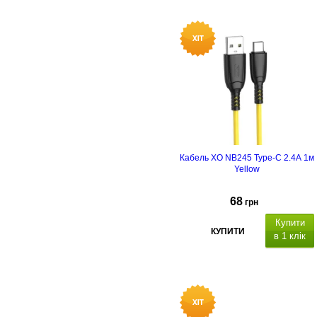
C/Lightning
30W
.
Кабель XO NB245 Type-C 2.4А 1м
Yellow
68
грн
Купити
КУПИТИ
в 1 клік
SB Type-
C/USB-A
матеріал -
силікон
,
довжина 1 м, вихідний струм 2.4А