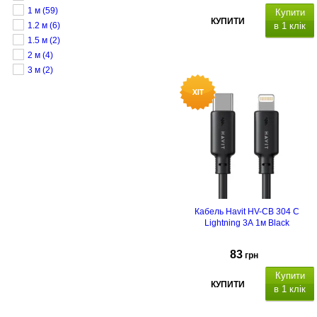
1 м
(59)
Купити
КУПИТИ
в 1 клік
1.2 м
(6)
1.5 м
(2)
2 м
(4)
3 м
(2)
Кабель Havit HV-CB 304 C
Lightning 3А 1м Black
83
грн
Купити
КУПИТИ
в 1 клік
Type-