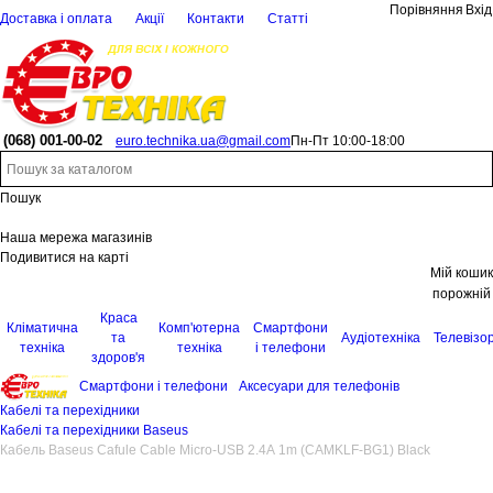
Порівняння
Вхід
Доставка і оплата
Акції
Контакти
Статті
(068)
001-00-02
euro.technika.ua@gmail.com
Пн-Пт 10:00-18:00
Пошук
Наша мережа магазинів
Подивитися на карті
Мій кошик
порожній
Краса
Кліматична
Комп'ютерна
Смартфони
та
Аудіотехніка
Телевізо
техніка
техніка
і телефони
здоров'я
Смартфони і телефони
Аксесуари для телефонів
Кабелі та перехідники
Кабелі та перехідники Baseus
Кабель Baseus Cafule Cable Micro-USB 2.4A 1m (CAMKLF-BG1) Black