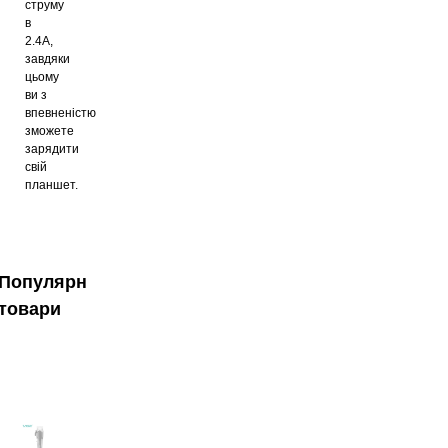
струму
в
2.4A,
завдяки
цьому
ви з
впевненістю
зможете
зарядити
свій
планшет.
Популярні
товари