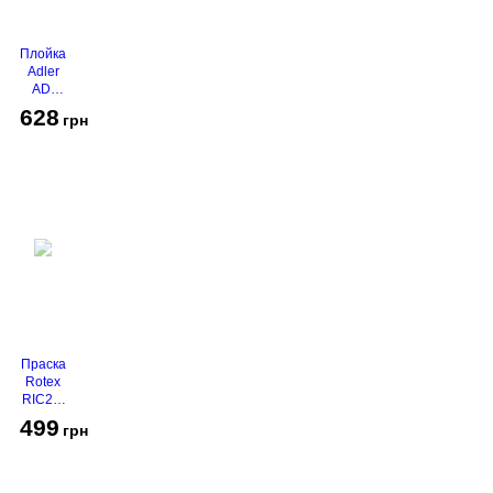
Плойка
Adler
AD-
2116
628
грн
Праска
Rotex
RIC21-
N
499
грн
Super
Glide