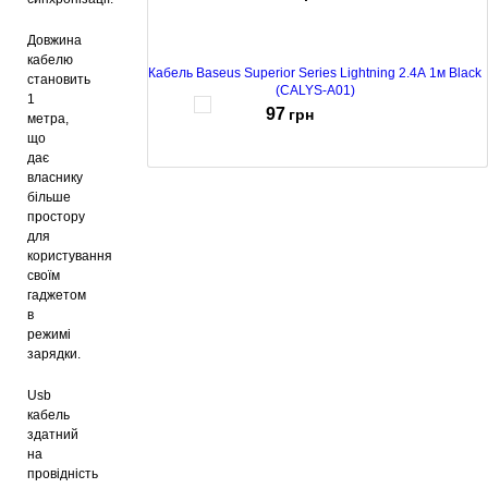
Довжина
кабелю
Кабель Baseus Superior Series Lightning 2.4A 1м Black
становить
(CALYS-A01)
1
97
грн
метра,
що
дає
власнику
Кабель Baseus Tungsten Type-C 5А 1м Black (CATWJ-
більше
01)
простору
190
грн
для
користування
своїм
гаджетом
в
Кабель Baseus Nimble Lightning 2 A 0.23 м Black
(CALMBJ-B01)
режимі
зарядки.
70
грн
Usb
кабель
здатний
Кабель Baseus CALYS-A02, USB to Lightning, 2.4A,
на
1m, White
провідність
97
грн