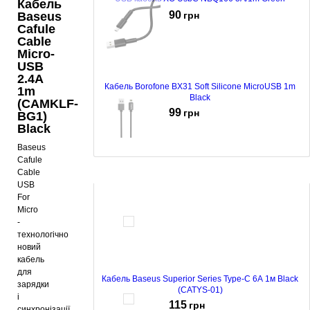
Кабель
90
грн
Baseus
Cafule
Cable
Micro-
USB
2.4A
Кабель Borofone BX31 Soft Silicone MicroUSB 1m
1m
Black
(CAMKLF-
99
грн
BG1)
Black
Baseus
Cafule
Cable
Кабель Havit HV-H635 Magnetic Lightning Black
USB
107
грн
For
Micro
-
технологічно
новий
кабель
для
Кабель Baseus Superior Series Type-C 6A 1м Black
зарядки
(CATYS-01)
і
115
грн
синхронізації.