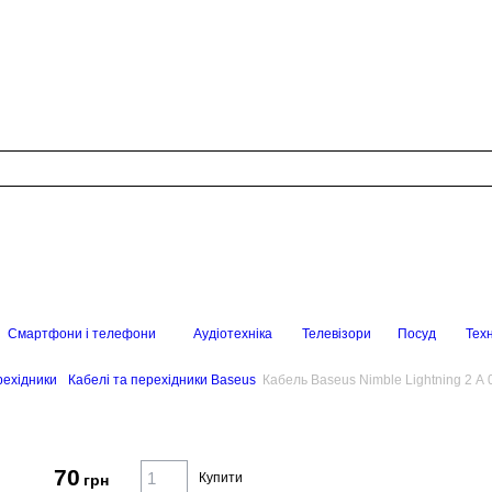
Смартфони і телефони
Аудіотехніка
Телевізори
Посуд
Техн
рехідники
Кабелі та перехідники Baseus
Кабель Baseus Nimble Lightning 2 A
70
Купити
грн