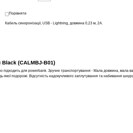
Порівняти
Кабель синхронізації, USB - Lightning, довжина 0,23 м, 2A.
м Black (CALMBJ-B01)
но підходить для powerbank. Зручне транспортування - Мала довжина, мала ва
ь-якої подорожі. Відсутність надокучливого заплутування та набивання шнура