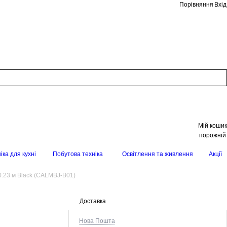
Порівняння
Вхід
Мій кошик
порожній
іка для кухні
Побутова техніка
Освітлення та живлення
Акції
 0.23 м Black (CALMBJ-B01)
Доставка
Нова Пошта