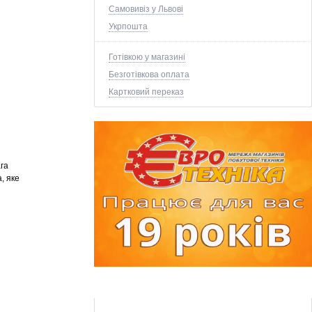
Самовивіз у Львові
Укрпошта
Готівкою у магазині
Безготівкова оплата
Картковий переказ
га
, яке