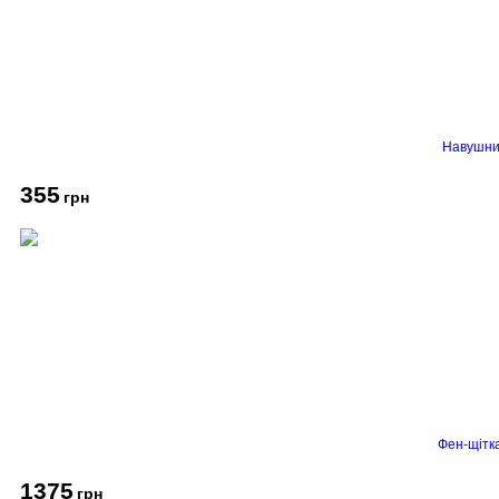
Навушник
355
грн
Фен-щітк
1375
грн