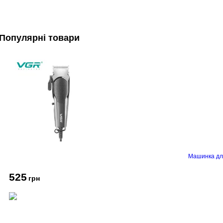
Популярні товари
Машинка дл
525
грн