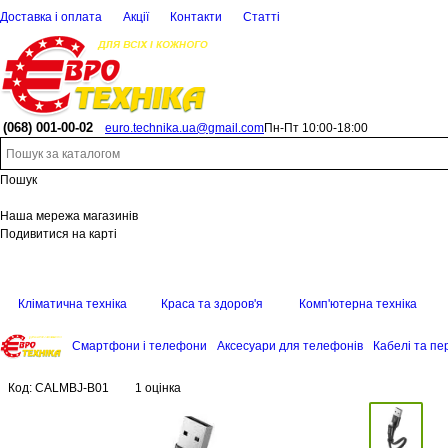
Доставка і оплата
Акції
Контакти
Статті
(068)
001-00-02
euro.technika.ua@gmail.com
Пн-Пт 10:00-18:00
Пошук
Наша мережа магазинів
Подивитися на карті
Кліматична техніка
Краса та здоров'я
Комп'ютерна техніка
Смартфони і телефони
Аксесуари для телефонів
Кабелі та пе
Код:
CALMBJ-B01
1 оцінка