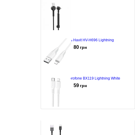
Кабель Havit HV-H696 Lightning
80
грн
Кабель Borofone BX119 Lightning White
59
грн
Кабель Borofone BX116 Certain Type-C to Lightning
White
60
грн