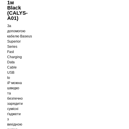
1м
Black
(CALYS-
A01)
За
допомогою
кабелю
Baseus
Superior
Series
Fast
Charging
Data
Cable
USB
to
iP
можна
швидко
та
безпечно
зарядити
сумісні
ґаджети
з
вихідною