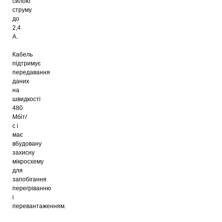
силою
струму
до
2,4
A.
Кабель
підтримує
передавання
даних
на
швидкості
480
Мбіт/
с і
має
вбудовану
захисну
мікросхему
для
запобігання
перегріванню
і
перевантаженням.