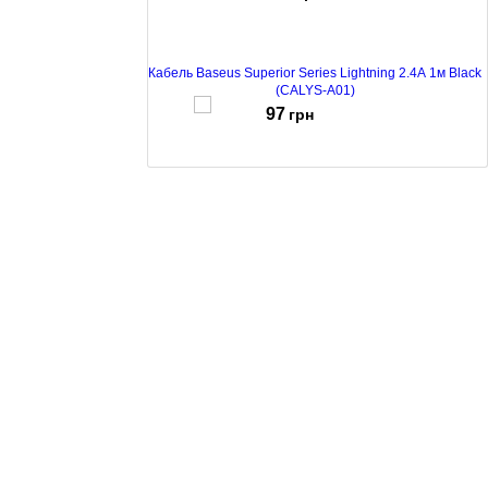
Кабель Baseus Superior Series Lightning 2.4A 1м Black
(CALYS-A01)
97
грн
Кабель Baseus Tungsten Type-C 5А 1м Black (CATWJ-
01)
190
грн
Кабель Baseus Nimble Lightning 2 A 0.23 м Black
(CALMBJ-B01)
70
грн
Кабель Baseus CALYS-A02, USB to Lightning, 2.4A,
1m, White
97
грн