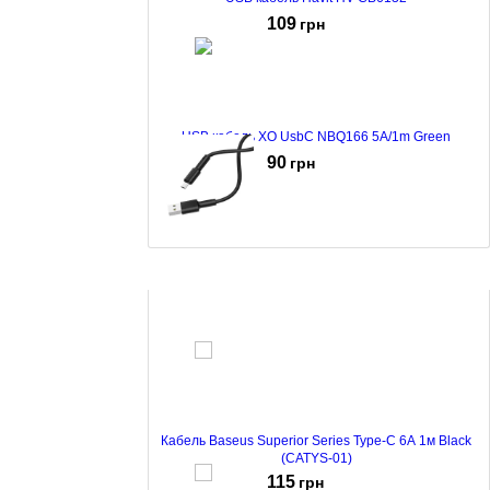
109
грн
USB кабель XO UsbC NBQ166 5A/1m Green
90
грн
Кабель Borofone BX31 Soft Silicone MicroUSB 1m
Black
99
грн
Кабель Baseus Superior Series Type-C 6A 1м Black
(CATYS-01)
115
грн