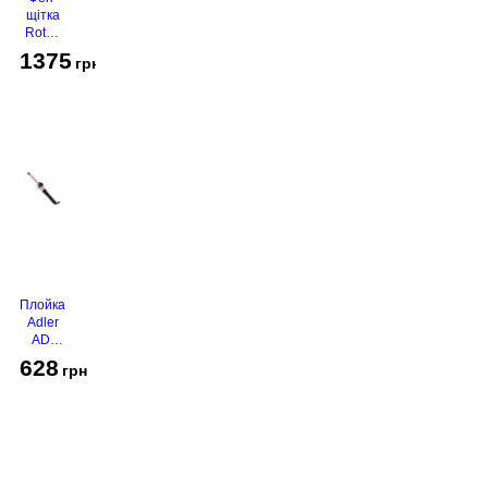
щітка
Rotex
RHC-
1375
грн
490-T
Gold
Плойка
Adler
AD-
2116
628
грн