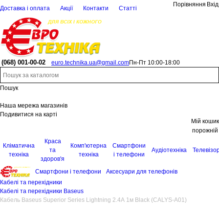
Порівняння
Вхід
Доставка і оплата
Акції
Контакти
Статті
(068)
001-00-02
euro.technika.ua@gmail.com
Пн-Пт 10:00-18:00
Пошук
Наша мережа магазинів
Подивитися на карті
Мій кошик
порожній
Краса
Кліматична
Комп'ютерна
Смартфони
та
Аудіотехніка
Телевізо
техніка
техніка
і телефони
здоров'я
Смартфони і телефони
Аксесуари для телефонів
Кабелі та перехідники
Кабелі та перехідники Baseus
Кабель Baseus Superior Series Lightning 2.4A 1м Black (CALYS-A01)