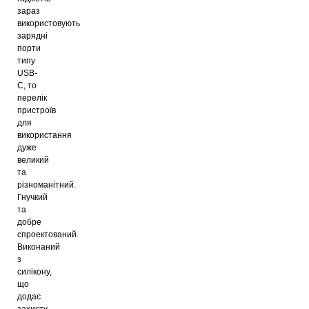
зараз
використовують
зарядні
порти
типу
USB-
C, то
перелік
пристроїв
для
використання
дуже
великий
та
різноманітний.
Гнучкий
та
добре
спроектований.
Виконаний
з
силікону,
що
додає
захисту