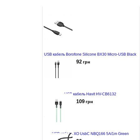
USB кабель Borofone Silicone BX30 Micro-USB Black
92
грн
USB кабель Havit HV-CB6132
109
грн
USB кабель XO UsbC NBQ166 5A/1m Green