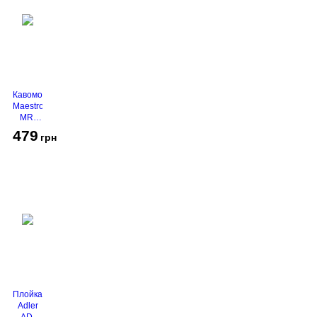
Кавомолка
Maestro
MR-
450
479
грн
Grey
Плойка
Adler
AD-