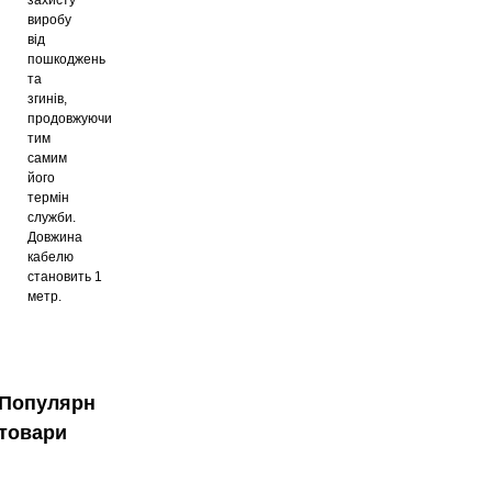
виробу
від
пошкоджень
та
згинів,
продовжуючи
тим
самим
його
термін
служби.
Довжина
кабелю
становить
1
метр.
Популярні
товари