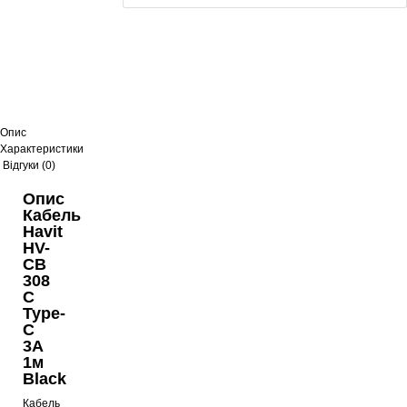
Кабель Havit HV-CB6299 USB to Lightning 2.4A
Magnetic 1m Black
235
грн
Кабель Havit HV-CB302C USB to USB-C 3A 1m Black
Опис
Характеристики
49
грн
Відгуки (0)
Опис
Кабель
Havit
Кабель Havit HV-CB307C USB to USB-C 3A 1m Black
HV-
93
грн
CB
308
C
Type-
C
Кабель Havit HV-CB6300 USB to USB-C 3A Magnetic
3А
1m Black
1м
222
грн
Black
Кабель