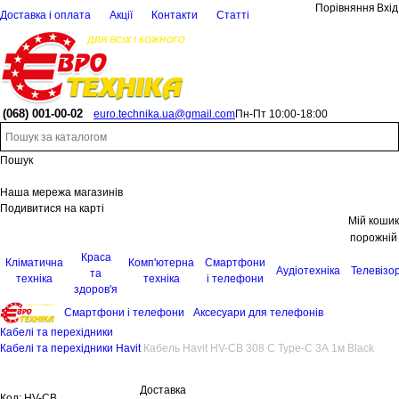
Порівняння
Вхід
Доставка і оплата
Акції
Контакти
Статті
(068)
001-00-02
euro.technika.ua@gmail.com
Пн-Пт 10:00-18:00
Пошук
Наша мережа магазинів
Подивитися на карті
Мій кошик
порожній
Краса
Кліматична
Комп'ютерна
Смартфони
Аудіотехніка
Телевізо
та
техніка
техніка
і телефони
здоров'я
Смартфони і телефони
Аксесуари для телефонів
Кабелі та перехідники
Кабелі та перехідники Havit
Кабель Havit HV-CB 308 C Type-C 3А 1м Black
Доставка
Код:
HV-CB