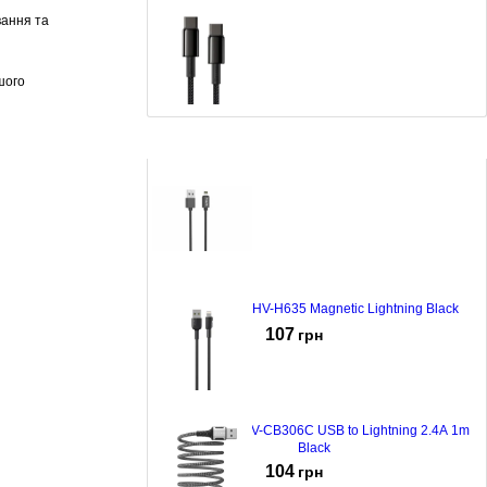
вання та
шого
Кабель Baseus Tungsten Type-C 5А 1м Black (CATWJ-
01)
190
грн
Кабель Havit HV-H635 Magnetic Lightning Black
107
грн
Кабель Havit HV-CB306C USB to Lightning 2.4A 1m
Black
104
грн