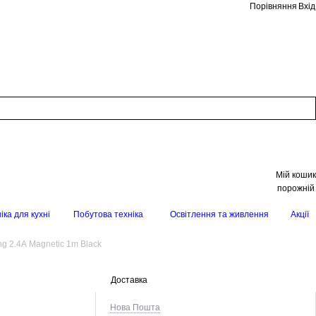
Порівняння
Вхід
Мій кошик
порожній
іка для кухні
Побутова техніка
Освітлення та живлення
Акції
ng 2.4A Magnetic 1m Black
Доставка
Нова Пошта