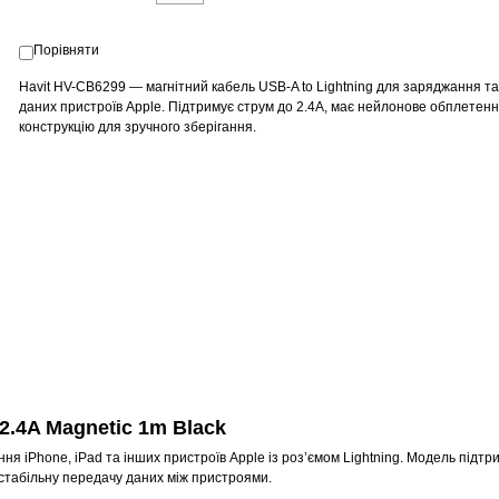
Порівняти
Havit HV-CB6299 — магнітний кабель USB-A to Lightning для заряджання та
даних пристроїв Apple. Підтримує струм до 2.4A, має нейлонове обплетенн
конструкцію для зручного зберігання.
2.4A Magnetic 1m Black
я iPhone, iPad та інших пристроїв Apple із роз’ємом Lightning. Модель підтр
 стабільну передачу даних між пристроями.