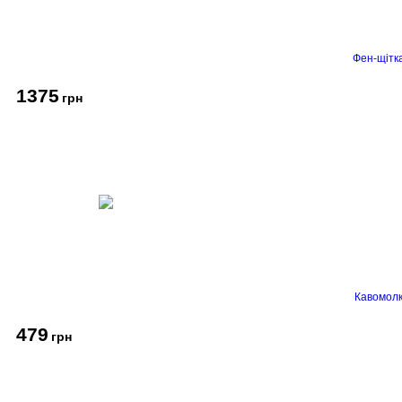
Фен-щітк
1375
грн
Кавомолк
479
грн