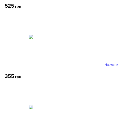
525
грн
Навушник
355
грн