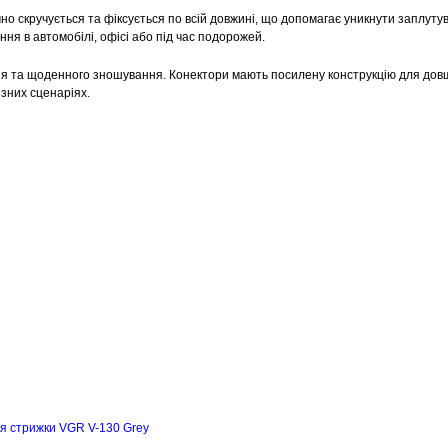
о скручується та фіксується по всій довжині, що допомагає уникнути заплуту
ня в автомобілі, офісі або під час подорожей.
ння та щоденного зношування. Конектори мають посилену конструкцію для дов
зних сценаріях.
я стрижки VGR V-130 Grey