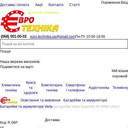
Порівняння
Вхід
Доставка і оплата
Акції
Контакти
Статті
(068)
001-00-02
euro.technika.ua@gmail.com
Пн-Пт 10:00-18:00
Пошук
Наша мережа магазинів
Подивитися на карті
Мій кошик
порожній
Краса
Кліматична
Комп'ютерна
Смартфони
та
Аудіотехніка
Телевізо
техніка
техніка
і телефони
здоров'я
Освітлення та живлення
Батарейки та акумулятори
Батарейки та акумулятори Varta
Батарейки Varta Superlife AA R06P (4шт)
Доставка
Код:
R-06P
x4