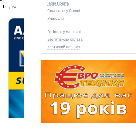
Нова Пошта
1 оцінка
Самовивіз у Львові
Укрпошта
Готівкою у магазині
Безготівкова оплата
Картковий переказ