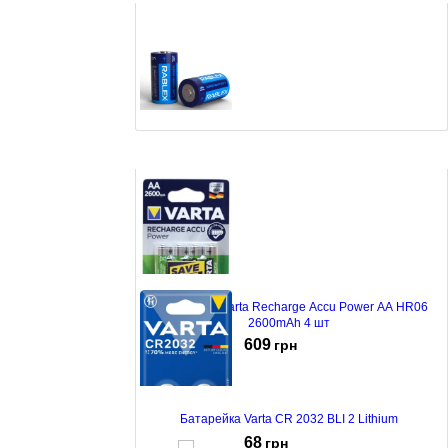
Батарейка Rablex C R14 Super Heavy Duty 2 шт Blue
32
грн
Акумулятор Varta Recharge Accu Power AA HR06
2600mAh 4 шт
609
грн
Батарейка Varta CR 2032 BLI 2 Lithium
68
грн