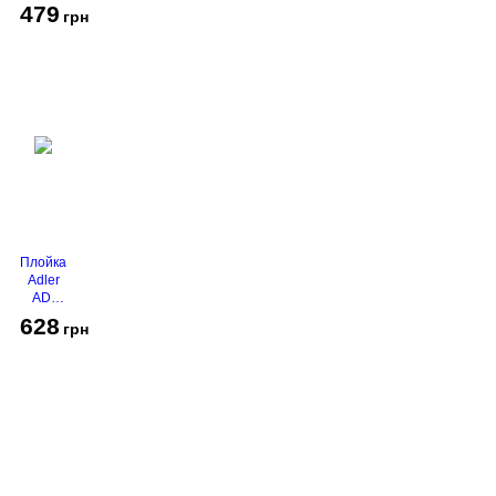
450
479
грн
Grey
Плойка
Adler
AD-
2116
628
грн