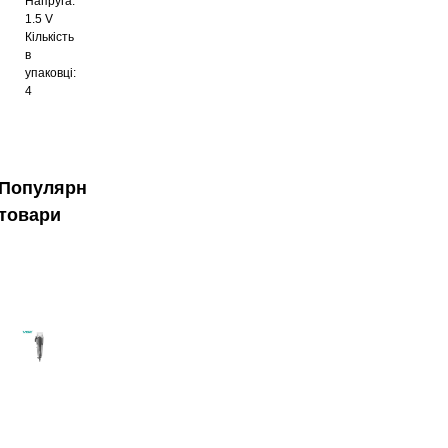
Напруга:
1.5 V
Кількість
в
упаковці:
4
Популярні
товари