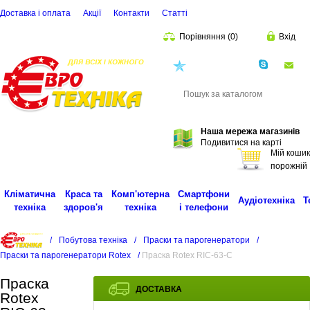
Доставка і оплата
Акції
Контакти
Статті
Порівняння
(
0
)
Вхід
(068)
001-00-02
eu
Пошук
Наша мережа магазинів
Подивитися на карті
Мій кошик
порожній
Кліматична
Краса та
Комп'ютерна
Смартфони
Аудіотехніка
Т
техніка
здоров'я
техніка
і телефони
/
Побутова техніка
/
Праски та парогенератори
/
Праски та парогенератори Rotex
/
Праска Rotex RIC-63-C
Праска
ДОСТАВКА
Rotex