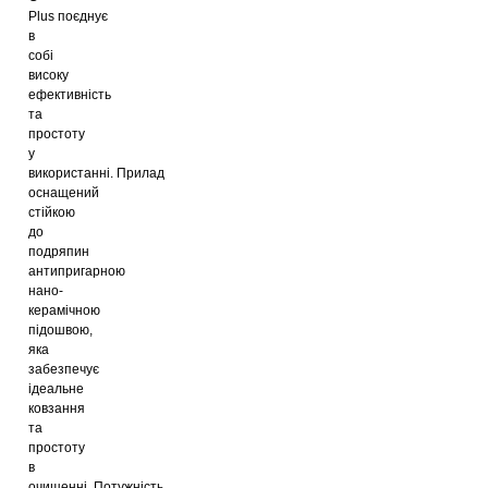
Plus поєднує
в
собі
високу
ефективність
та
простоту
у
використанні. Прилад
оснащений
стійкою
до
подряпин
антипригарною
нано-
керамічною
підошвою,
яка
забезпечує
ідеальне
ковзання
та
простоту
в
очищенні. Потужність