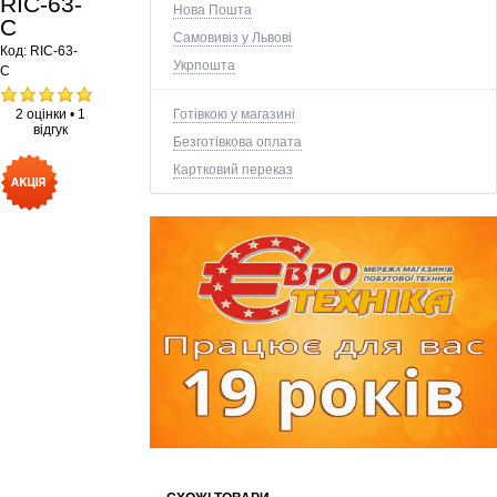
RIC-63-
Нова Пошта
C
Самовивіз у Львові
Код:
RIC-63-
Укрпошта
C
2 оцінки
•
1
Готівкою у магазині
відгук
Безготівкова оплата
Картковий переказ