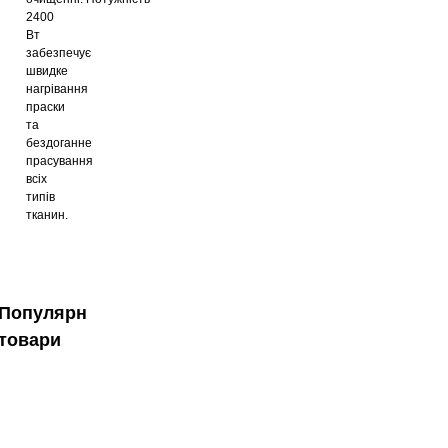
2400
Вт
забезпечує
швидке
нагрівання
праски
та
бездоганне
прасування
всіх
типів
тканин.
Популярні
товари