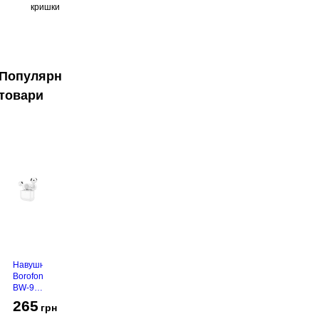
кришки
Популярні
товари
Навушники
Borofone
BW-94
White
265
грн