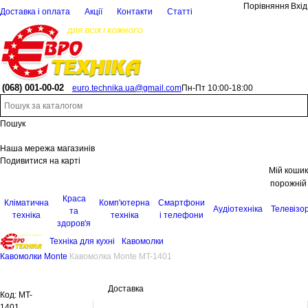
Порівняння
Вхід
Доставка і оплата
Акції
Контакти
Статті
(068)
001-00-02
euro.technika.ua@gmail.com
Пн-Пт 10:00-18:00
Пошук
Наша мережа магазинів
Подивитися на карті
Мій кошик
порожній
Краса
Кліматична
Комп'ютерна
Смартфони
Аудіотехніка
Телевізо
та
техніка
техніка
і телефони
здоров'я
Техніка для кухні
Кавомолки
Кавомолки Monte
Кавомолка Monte MT-1401
Доставка
Код:
MT-
1401