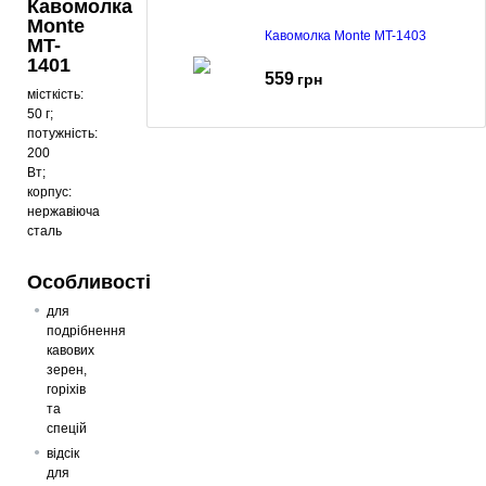
Кавомолка
Monte
Кавомолка Monte MT-1403
MT-
1401
559
грн
місткість:
50 г;
потужність:
200
Кавомолка Monte MT-1405
Вт;
корпус:
642
грн
нержавіюча
сталь
Кавомолка Monte MT-1409
Особливості
для
605
грн
подрібнення
кавових
зерен,
горіхів
Кавомолка Monte MT-1408
та
спецій
553
грн
відсік
для