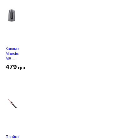
Кавомолка
Maestro
MR-
450
479
грн
Grey
Плойка