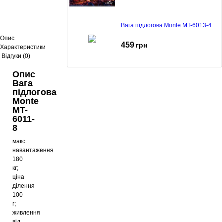
Вага підлогова Monte MT-6013-4
Опис
459
грн
Характеристики
Відгуки (0)
Опис
Вага підлогова Monte MT-6011-7
Вага
підлогова
Monte
369
грн
MT-
6011-
8
Вага підлогова Monte MT-6011-8
макс.
навантаження
379
грн
180
кг;
ціна
ділення
Вага підлогова Monte MT-6011-6
100
г;
366
грн
живлення
від