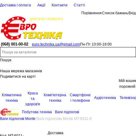
Доставка і оплата
Акції
Контакти
Статті
Порівняння
Список бажань
Вхід
(068)
001-00-02
euro.technika.ua@gmail.com
Пн-Пт 10:00-18:00
Пошук
Наша мережа магазинів
Подивитися на карті
Мій кошик
порожній
Краса
Кліматична
Комп'ютерна
Смартфони
Аудіотехніка
Телевізо
та
техніка
техніка
і телефони
здоров'я
Побутова техніка
Ваги підлогові
Ваги підлогові Monte
Вага підлогова Monte MT-6011-8
Доставка
Код:
MT-6011-