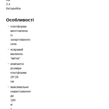
2-х
батарейок
Вага підлогова Monte MT-6012-4
Особливості
369
грн
платформа
виготовлена
із
Вага підлогова Monte MT-6011-3
загартованого
скла
366
грн
яскравий
малюнок
“квітка”
компактні
Вага підлогова Monte MT-6012-2
розміри
платформи
426
грн
26*26
см
максимальне
навантаження
Вага підлогова Monte MT-6011-5
до
180
369
грн
кг
з