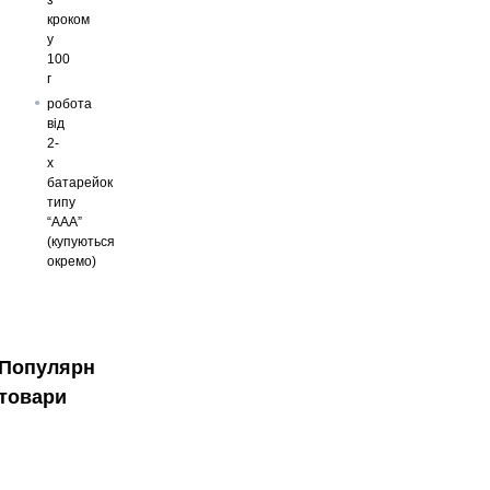
кроком
у
100
г
робота
від
2-
х
батарейок
типу
“ААА”
(купуються
окремо)
Популярні
товари