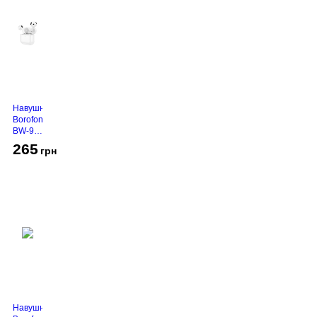
Навушники
Borofone
BW-94
White
265
грн
Навушники