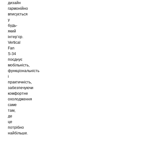
дизайн
гармонійно
вписується
у
будь-
який
інтер’єр.
Vertical
Fan
S-34
поєднує
мобільність,
функціональність
і
практичність,
забезпечуючи
комфортне
охолодження
саме
там,
де
це
потрібно
найбільше.