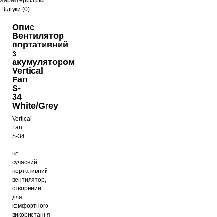
Характеристики
Відгуки (0)
Опис
Вентилятор
портативний
з
акумулятором
Vertical
Fan
S-
34
White/Grey
Vertical
Fan
S-34
—
це
сучасний
портативний
вентилятор,
створений
для
комфортного
використання