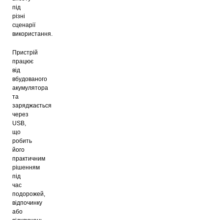
під
різні
сценарії
використання.
Пристрій
працює
від
вбудованого
акумулятора
та
заряджається
через
USB,
що
робить
його
практичним
рішенням
під
час
подорожей,
відпочинку
або