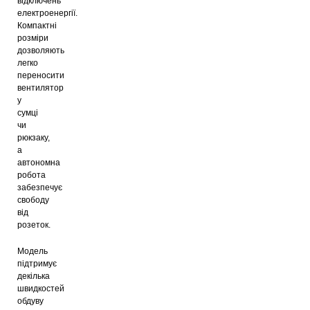
відключень
електроенергії.
Компактні
розміри
дозволяють
легко
переносити
вентилятор
у
сумці
чи
рюкзаку,
а
автономна
робота
забезпечує
свободу
від
розеток.
Модель
підтримує
декілька
швидкостей
обдуву