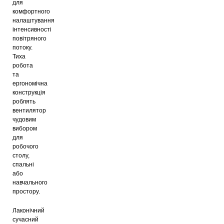
для
комфортного
налаштування
інтенсивності
повітряного
потоку.
Тиха
робота
та
ергономічна
конструкція
роблять
вентилятор
чудовим
вибором
для
робочого
столу,
спальні
або
навчального
простору.
Лаконічний
сучасний