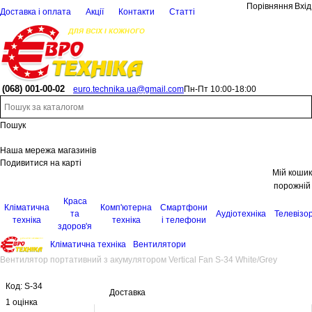
Порівняння
Вхід
Доставка і оплата
Акції
Контакти
Статті
(068)
001-00-02
euro.technika.ua@gmail.com
Пн-Пт 10:00-18:00
Пошук
Наша мережа магазинів
Подивитися на карті
Мій кошик
порожній
Краса
Кліматична
Комп'ютерна
Смартфони
та
Аудіотехніка
Телевізо
техніка
техніка
і телефони
здоров'я
Кліматична техніка
Вентилятори
Вентилятор портативний з акумулятором Vertical Fan S-34 White/Grey
Код:
S-34
Доставка
1 оцінка