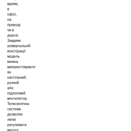
вдома,
в
офісі,
на
природі
чи в
дорозі.
Завдяки
універсальній
конструкції
модель
можна
використовувати
як
настільний,
ручний
або
підлоговий
вентилятор.
Телескопічна
система
дозволяє
легко
регулювати
висоту