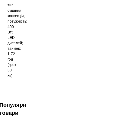
тип
сушіння:
конвекція;
потужність:
400
Вт;
LED-
дисплей;
таймер:
1-72
год
(крок
30
хв)
Популярні
товари