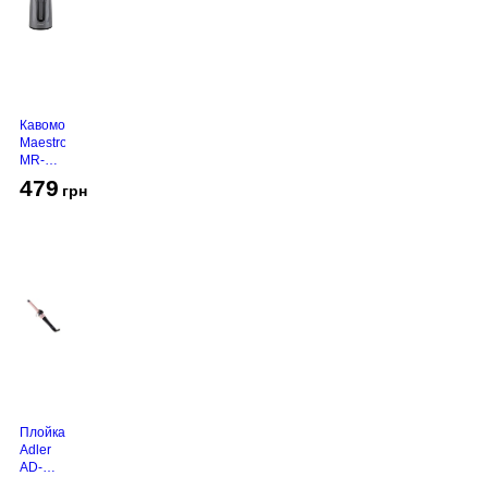
Кавомолка
Maestro
MR-
450
479
грн
Grey
Плойка
Adler
AD-
2116