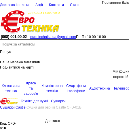
Порівняння
Вхід
Доставка і оплата
Акції
Контакти
Статті
(068)
001-00-02
euro.technika.ua@gmail.com
Пн-Пт 10:00-18:00
Пошук
Наша мережа магазинів
Подивитися на карті
Мій кошик
порожній
Краса
Кліматична
Комп'ютерна
Смартфони
та
Аудіотехніка
Телевізо
техніка
техніка
і телефони
здоров'я
Техніка для кухні
Сушарки
Сушарки Castle
Сушка для овочів Castle CFD-01B
Доставка
Код:
CFD-
01B