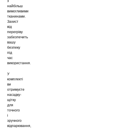
з
найбільш
вимогливими
тканинами.
Захист
від
перегріву
забезпечить
вашу
безпеку
під
час
використання.
У
комплекті
ви
отримуєте
насадку-
щітку
для
точного
і
зручного
відпарювання,