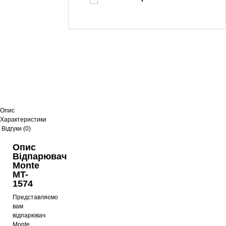
Відпарювач Monte MT-1576 Pink
1355
грн
Відпарювач Monte MT-1573
809
грн
Опис
Характеристики
Відгуки (0)
Опис
Відпарювач Monte MT-1574
Відпарювач
Monte
809
грн
MT-
1574
Представляємо
вам
Відпарювач Monte MT-1580
відпарювач
809
грн
Monte