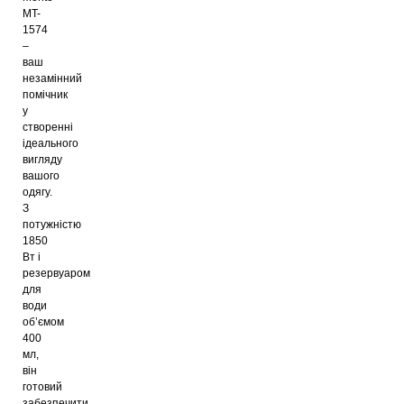
MT-
1574
–
ваш
Відпарювач Monte MT-1561
незамінний
2959
помічник
грн
у
створенні
ідеального
вигляду
вашого
одягу.
З
потужністю
1850
Вт і
резервуаром
для
води
об’ємом
400
мл,
він
готовий
забезпечити