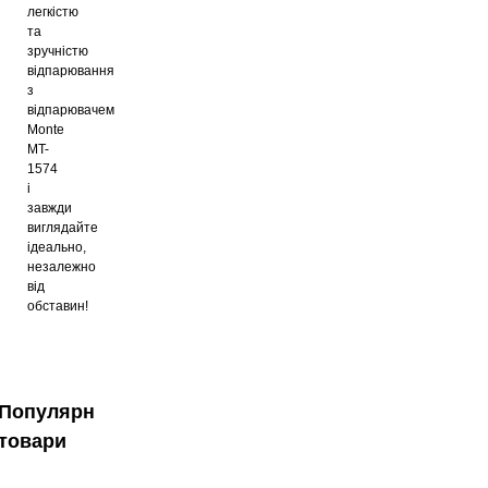
легкістю
та
зручністю
відпарювання
з
відпарювачем
Monte
MT-
1574
і
завжди
виглядайте
ідеально,
незалежно
від
обставин!
Популярні
товари