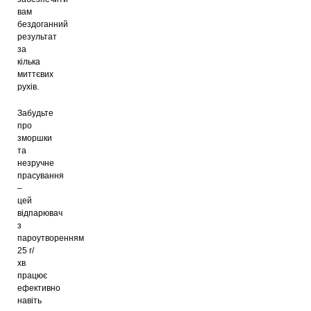
вам
бездоганний
результат
за
кілька
миттєвих
рухів.
Забудьте
про
зморшки
та
незручне
прасування
–
цей
відпарювач
з
пароутворенням
25 г/
хв
працює
ефективно
навіть