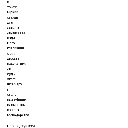
а
також
мірний
стакан
для
легкого
додавання
води.
Його
класичний
сірий
дизайн
пасуватиме
до
будь-
якого
інтер’єру
і
стане
незамінним
елементом
вашого
господарства.
Насолоджуйтеся