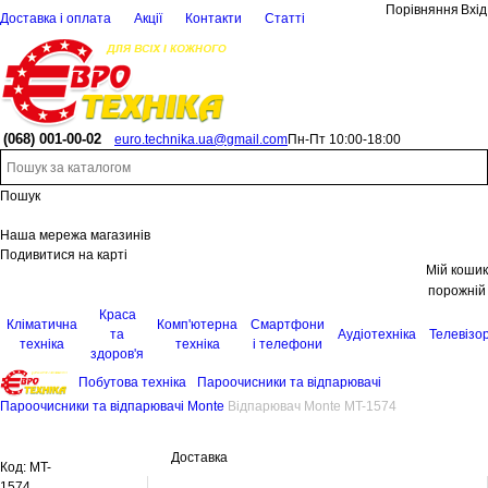
Порівняння
Вхід
Доставка і оплата
Акції
Контакти
Статті
(068)
001-00-02
euro.technika.ua@gmail.com
Пн-Пт 10:00-18:00
Пошук
Наша мережа магазинів
Подивитися на карті
Мій кошик
порожній
Краса
Кліматична
Комп'ютерна
Смартфони
та
Аудіотехніка
Телевізо
техніка
техніка
і телефони
здоров'я
Побутова техніка
Пароочисники та відпарювачі
Пароочисники та відпарювачі Monte
Відпарювач Monte MT-1574
Доставка
Код:
MT-
1574