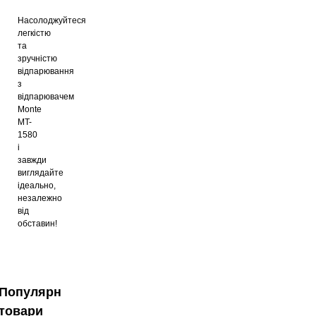
Насолоджуйтеся
легкістю
та
зручністю
відпарювання
з
відпарювачем
Monte
MT-
1580
і
завжди
виглядайте
ідеально,
незалежно
від
обставин!
Популярні
товари