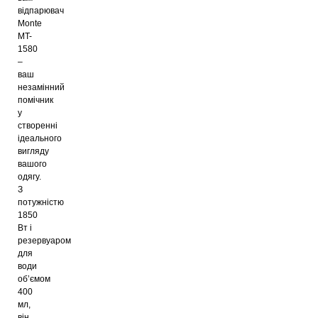
відпарювач
Monte
MT-
1580
Відпарювач Monte MT-1561
–
2959
ваш
грн
незамінний
помічник
у
створенні
ідеального
вигляду
вашого
одягу.
З
потужністю
1850
Вт і
резервуаром
для
води
об’ємом
400
мл,
він