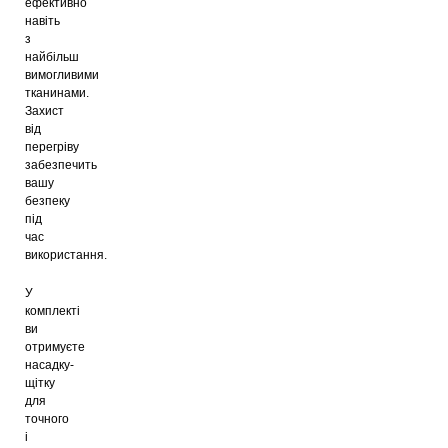
ефективно
навіть
з
найбільш
вимогливими
тканинами.
Захист
від
перегріву
забезпечить
вашу
безпеку
під
час
використання.
У
комплекті
ви
отримуєте
насадку-
щітку
для
точного
і