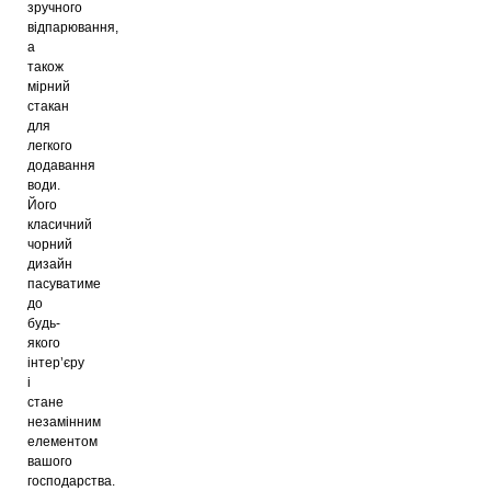
зручного
відпарювання,
а
також
мірний
стакан
для
легкого
додавання
води.
Його
класичний
чорний
дизайн
пасуватиме
до
будь-
якого
інтер’єру
і
стане
незамінним
елементом
вашого
господарства.