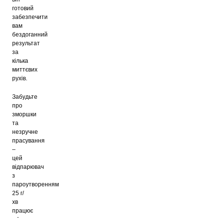
готовий
забезпечити
вам
бездоганний
результат
за
кілька
миттєвих
рухів.
Забудьте
про
зморшки
та
незручне
прасування
–
цей
відпарювач
з
пароутворенням
25 г/
хв
працює