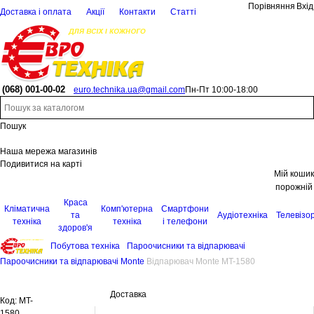
Порівняння
Вхід
Доставка і оплата
Акції
Контакти
Статті
(068)
001-00-02
euro.technika.ua@gmail.com
Пн-Пт 10:00-18:00
Пошук
Наша мережа магазинів
Подивитися на карті
Мій кошик
порожній
Краса
Кліматична
Комп'ютерна
Смартфони
та
Аудіотехніка
Телевізо
техніка
техніка
і телефони
здоров'я
Побутова техніка
Пароочисники та відпарювачі
Пароочисники та відпарювачі Monte
Відпарювач Monte MT-1580
Доставка
Код:
MT-
1580