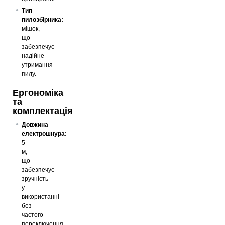
Тип
пилозбірника:
мішок,
що
забезпечує
надійне
утримання
пилу.
Ергономіка
та
комплектація
Довжина
електрошнура:
5
м,
що
забезпечує
зручність
у
використанні
без
частого
переключення