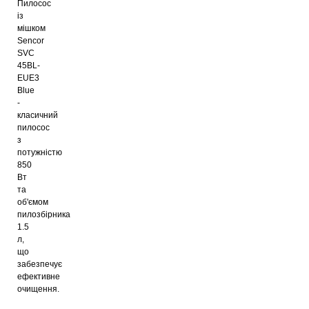
Пилосос
із
мішком
Sencor
SVC
45BL-
EUE3
Blue
-
класичний
пилосос
з
потужністю
850
Вт
та
об'ємом
пилозбірника
1.5
л,
що
забезпечує
ефективне
очищення.