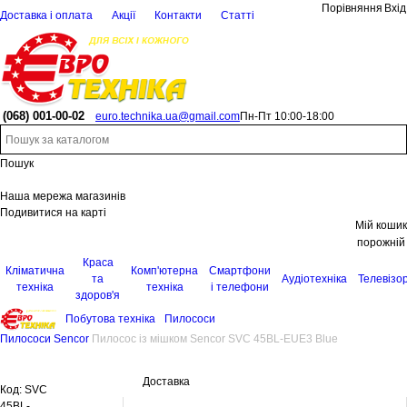
Порівняння
Вхід
Доставка і оплата
Акції
Контакти
Статті
(068)
001-00-02
euro.technika.ua@gmail.com
Пн-Пт 10:00-18:00
Пошук
Наша мережа магазинів
Подивитися на карті
Мій кошик
порожній
Краса
Кліматична
Комп'ютерна
Смартфони
та
Аудіотехніка
Телевізо
техніка
техніка
і телефони
здоров'я
Побутова техніка
Пилососи
Пилососи Senсor
Пилосос із мішком Sencor SVC 45BL-EUE3 Blue
Доставка
Код:
SVC
45BL-