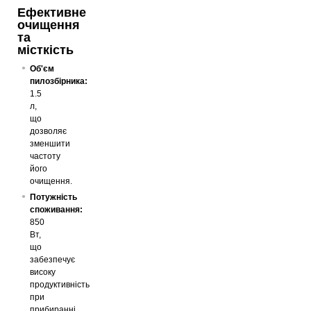
Ефективне
очищення
та
місткість
Об'єм
пилозбірника:
1.5
л,
що
дозволяє
зменшити
частоту
його
очищення.
Потужність
споживання:
850
Вт,
що
забезпечує
високу
продуктивність
при
прибиранні.