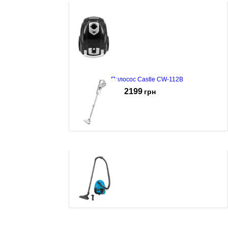
+11 ще фото
↓
Пилосос Castle CW-112B
2199
грн
Пилосос Mesko MS-7058
1676
грн
Пилосос із мішком Sencor SVC 45BL-EUE3 Blue