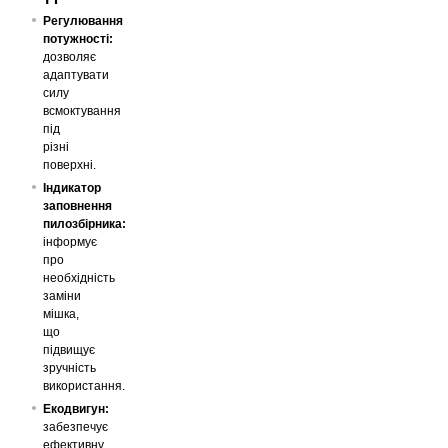
Регулювання
потужності:
дозволяє
адаптувати
силу
всмоктування
під
різні
поверхні.
Індикатор
заповнення
пилозбірника:
інформує
про
необхідність
заміни
мішка,
що
підвищує
зручність
використання.
Екодвигун:
забезпечує
ефективну