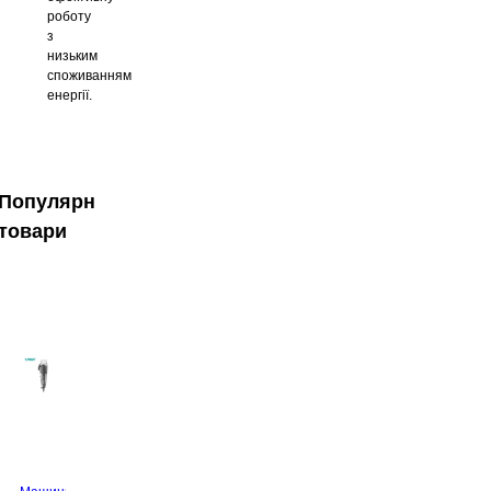
роботу
з
низьким
споживанням
енергії.
Популярні
товари