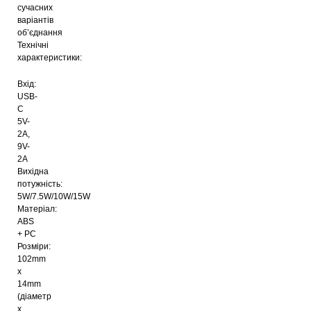
сучасних
варіантів
об’єднання
Технічні
характеристики:
Вхід:
USB-
C
5V-
2A,
9V-
2A
Вихідна
потужність:
5W/7.5W/10W/15W
Матеріал:
ABS
+ PC
Розміри:
102mm
x
14mm
(діаметр
x