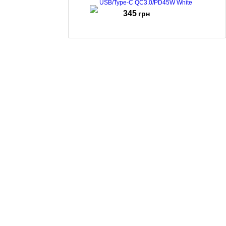
USB/Type-C QC3.0/PD45W White
345
грн
Мережевий зарядний пристрій Borofone BN29 Fuente
PD30W + QC3.0 White
216
грн
Зарядний пристрій Borofone BN28 Fuente USB-C
PD30W White
199
грн
Зарядний пристрій Borofone BAS43A PD 20W +
кабель Type-C to Lightning White
145
грн
Зарядний пристрій Borofone BAS43A PD 20W +