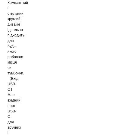
Компактний
і
стильний
круглий
дизайн
ідеально
підходить
для
будь-
якого
робочого
місця
чи
тумбочки.
【Вхід
USB-
C】
Має
вхідний
порт
USB-
C
для
зручних
і