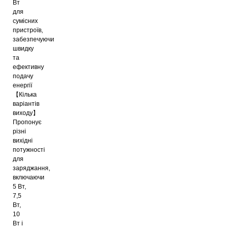
Вт
для
сумісних
пристроїв,
забезпечуючи
швидку
та
ефективну
подачу
енергії
【Кілька
варіантів
виходу】
Пропонує
різні
вихідні
потужності
для
заряджання,
включаючи
5 Вт,
7,5
Вт,
10
Вт і