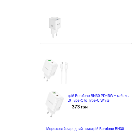
Зарядний пристрій Relict JetMini GaN 25W USB-C
White
242
грн
Зарядний пристрій Borofone BN30 PD45W + кабель
QC3.0 Type-C to Type-C White
373
грн
Мережевий зарядний пристрій Borofone BN30