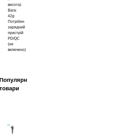
висота)
Вага:
42g
Потрібен
зарядний
пристрій
PD/QC
(не
включено)
Популярні
товари