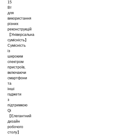
15
Вт
для
використання
різних
реконструкцій
【Універсальна
сумісність】
Сумісність
із
широким
спектром
пристроїв,
включаючи
смартфони
та
інші
гаджети
з
підтримкою
Qi
【Елегантний
дизайн
робочого
столу】