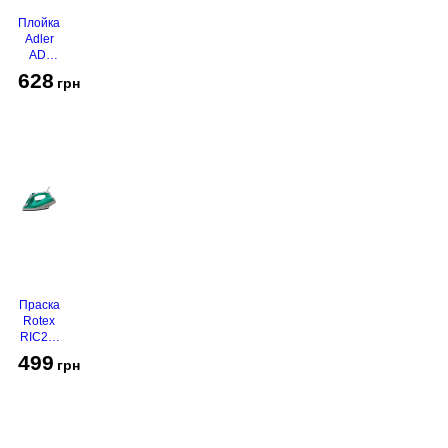
Плойка
Adler
AD-
2116
628
грн
Праска
Rotex
RIC21-
N
499
грн
Super
Glide