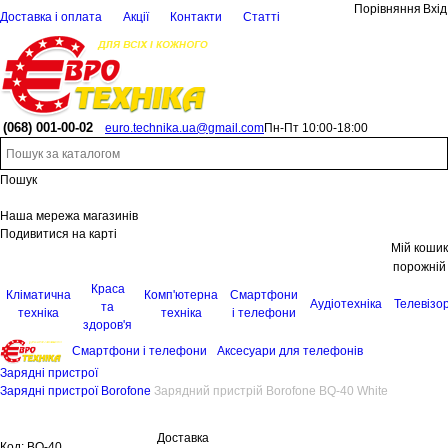
Порівняння
Вхід
Доставка і оплата
Акції
Контакти
Статті
(068)
001-00-02
euro.technika.ua@gmail.com
Пн-Пт 10:00-18:00
Пошук
Наша мережа магазинів
Подивитися на карті
Мій кошик
порожній
Краса
Кліматична
Комп'ютерна
Смартфони
Аудіотехніка
Телевізо
та
техніка
техніка
і телефони
здоров'я
Смартфони і телефони
Аксесуари для телефонів
Зарядні пристрої
Зарядні пристрої Borofone
Зарядний пристрій Borofone BQ-40 White
Доставка
Код:
BQ-40