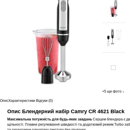
+5 ще фото ↓
Опис
Характеристики
Відгуки (0)
Опис Блендерний набір Camry CR 4621 Black
Максимальна потужність для будь-яких завдань
Серцем блендера є дви
щільності. Плавне регулювання швидкості та додатковий режим Turbo заб
та гарантуючи однорідну текстуру без грудочок.