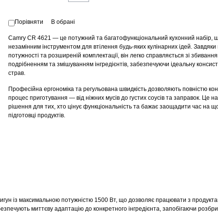
Порівняти
В обрані
Camry CR 4621 — це потужний та багатофункціональний кухонний набір, 
незамінним інструментом для втілення будь-яких кулінарних ідей. Завдяки 
потужності та розширеній комплектації, він легко справляється зі збивання
подрібненням та змішуванням інгредієнтів, забезпечуючи ідеальну консис
страв.
Професійна ергономіка та регульована швидкість дозволяють повністю ко
процес приготування — від ніжних мусів до густих соусів та заправок. Це н
рішення для тих, хто цінує функціональність та бажає заощадити час на щ
підготовці продуктів.
гун із максимальною потужністю 1500 Вт, що дозволяє працювати з продукта
езпечують миттєву адаптацію до конкретного інгредієнта, запобігаючи розбр