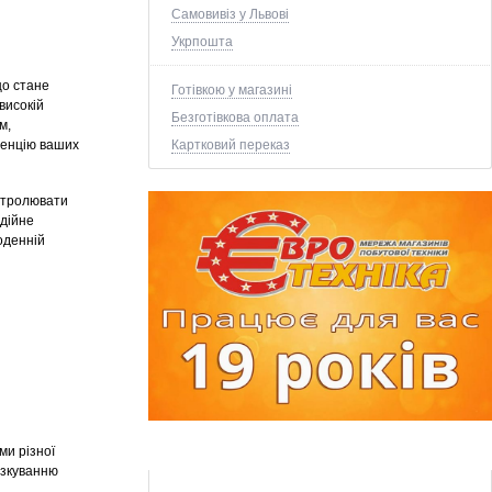
Самовивіз у Львові
Укрпошта
що стане
Готівкою у магазині
високій
Безготівкова оплата
м,
тенцію ваших
Картковий переказ
нтролювати
адійне
оденній
ми різної
изкуванню