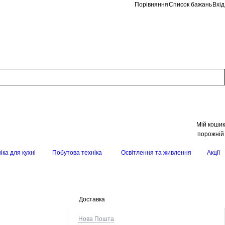
Порівняння
Список бажань
Вхід
Мій кошик
порожній
іка для кухні
Побутова техніка
Освітлення та живлення
Акції
Доставка
Нова Пошта