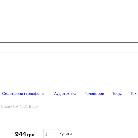
Смартфони і телефони
Аудіотехніка
Телевізори
Посуд
Техн
 Camry CR 4621 Black
944
Купити
грн