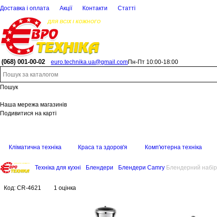
Доставка і оплата
Акції
Контакти
Статті
(068)
001-00-02
euro.technika.ua@gmail.com
Пн-Пт 10:00-18:00
Пошук
Наша мережа магазинів
Подивитися на карті
Кліматична техніка
Краса та здоров'я
Комп'ютерна техніка
Техніка для кухні
Блендери
Блендери Camry
Блендерний набір
Код:
CR-4621
1 оцінка