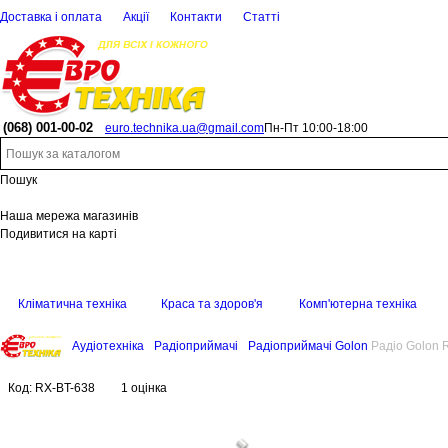
Доставка і оплата
Акції
Контакти
Статті
(068)
001-00-02
euro.technika.ua@gmail.com
Пн-Пт 10:00-18:00
Пошук
Наша мережа магазинів
Подивитися на карті
Кліматична техніка
Краса та здоров'я
Комп'ютерна техніка
Аудіотехніка
Радіоприймачі
Радіоприймачі Golon
Радіо Golon 
Код:
RX-BT-638
1 оцінка