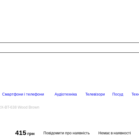
Смартфони і телефони
Аудіотехніка
Телевізори
Посуд
Техн
RX-BT-638 Wood Brown
415
Повідомити про наявність
Немає в наявності
грн