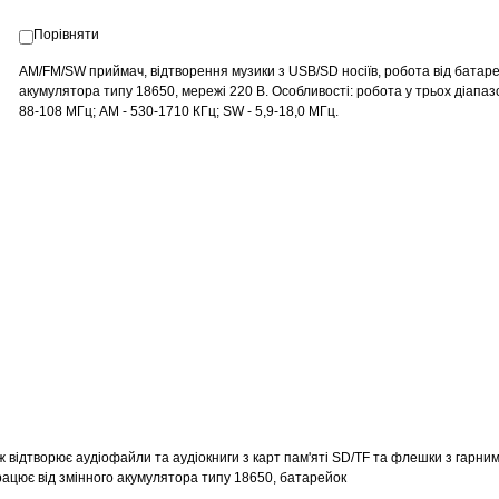
Порівняти
AM/FM/SW приймач, відтворення музики з USB/SD носіїв, робота від батаре
акумулятора типу 18650, мережі 220 В. Особливості: робота у трьох діапаз
88-108 МГц; AM - 530-1710 КГц; SW - 5,9-18,0 МГц.
 відтворює аудіофайли та аудіокниги з карт пам'яті SD/TF та флешки з гарни
ацює від змінного акумулятора типу 18650, батарейок