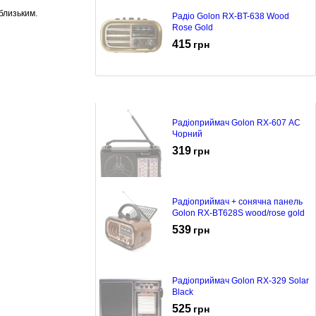
близьким.
Радіо Golon RX-BT-638 Wood
Rose Gold
415
грн
Радіоприймач Golon RX-607 AC
Чорний
319
грн
Радіоприймач + сонячна панель
Golon RX-BT628S wood/rose gold
539
грн
Радіоприймач Golon RX-329 Solar
Black
525
грн