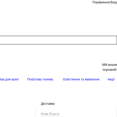
Порівняння
Вхід
Мій кошик
порожній
іка для кухні
Побутова техніка
Освітлення та живлення
Акції
Доставка
Нова Пошта