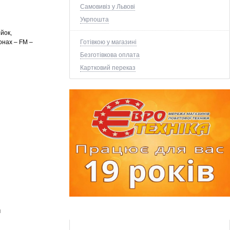
Самовивіз у Львові
Укрпошта
йок,
Готівкою у магазині
онах – FM –
Безготівкова оплата
Картковий переказ
м