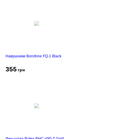
Навушники Borofone FQ-1 Black
355
грн
Фен-щітка Rotex RHC-490-T Gold