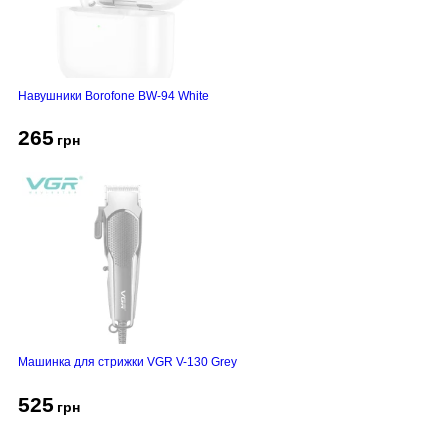
Навушники Borofone BW-94 White
265
грн
Машинка для стрижки VGR V-130 Grey
525
грн