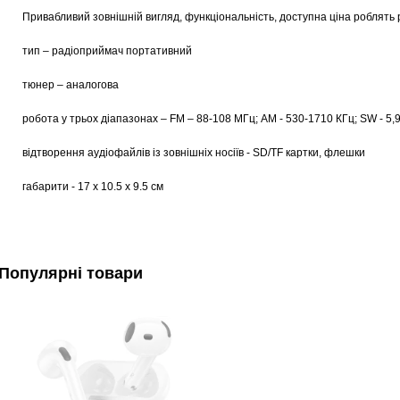
Привабливий зовнішній вигляд, функціональність, доступна ціна роблять
тип – радіоприймач портативний
тюнер – аналогова
робота у трьох діапазонах – FM – 88-108 МГц; AM - 530-1710 КГц; SW - 5,
відтворення аудіофайлів із зовнішніх носіїв - SD/TF картки, флешки
габарити - 17 х 10.5 х 9.5 см
Популярні товари