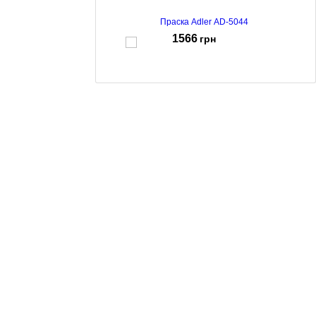
Праска Adler AD-5044
1566
грн
Праска Adler AD 5051 Gray-White
1089
грн
Праска Adler AD-5022
885
грн