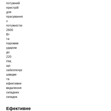
потужний
пристрій
для
прасування
з
потужністю
2600
Вт
та
паровим
ударом
до
220
г/хв,
що
забезпечує
швидке
та
ефективне
видалення
складних
складок.
Ефективне