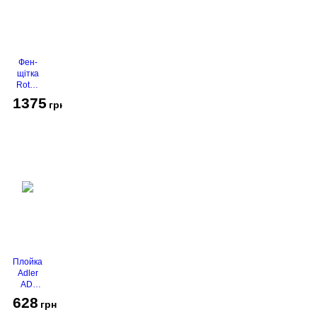
Фен-
щітка
Rotex
RHC-
1375
грн
490-T
Gold
Плойка
Adler
AD-
2116
628
грн