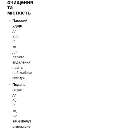
очищення
та
місткість
Паровий
удар:
до
250
г/
хв
для
легкого
видалення
навіть
найглибших
складок.
Подача
пари:
до
40
г/
хв,
що
забезпечує
рівномірне