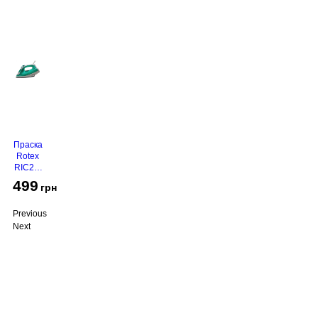
Праска
Rotex
RIC21-
N
499
грн
Super
Glide
Previous
Next