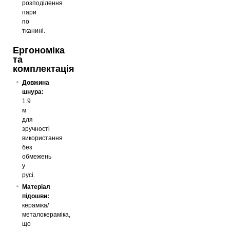
розподілення
пари
по
тканині.
Ергономіка
та
комплектація
Довжина
шнура:
1.9
м
для
зручності
використання
без
обмежень
у
русі.
Матеріал
підошви:
кераміка/
металокераміка,
що