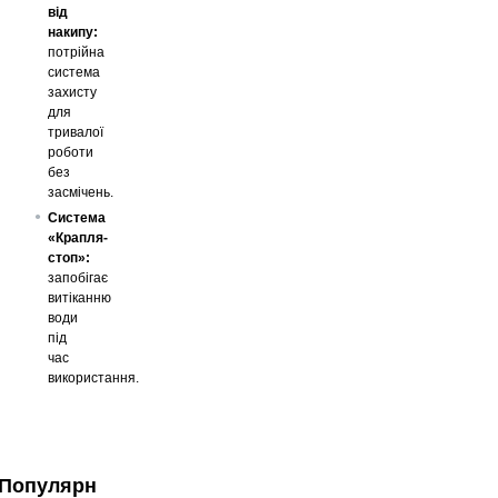
від
накипу:
потрійна
система
захисту
для
тривалої
роботи
без
засмічень.
Система
«Крапля-
стоп»:
запобігає
витіканню
води
під
час
використання.
Популярні