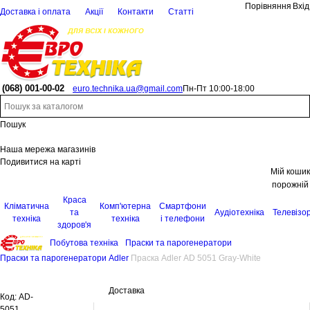
Порівняння
Вхід
Доставка і оплата
Акції
Контакти
Статті
(068)
001-00-02
euro.technika.ua@gmail.com
Пн-Пт 10:00-18:00
Пошук
Наша мережа магазинів
Подивитися на карті
Мій кошик
порожній
Краса
Кліматична
Комп'ютерна
Смартфони
та
Аудіотехніка
Телевізо
техніка
техніка
і телефони
здоров'я
Побутова техніка
Праски та парогенератори
Праски та парогенератори Adler
Праска Adler AD 5051 Gray-White
Доставка
Код:
AD-
5051