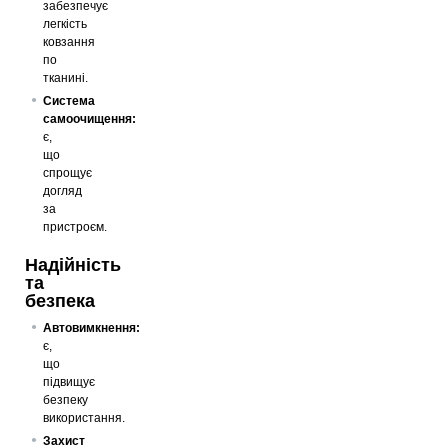
забезпечує
легкість
ковзання
по
тканині.
Система
самоочищення:
є,
що
спрощує
догляд
за
пристроєм.
Надійність
та
безпека
Автовимкнення:
є,
що
підвищує
безпеку
використання.
Захист