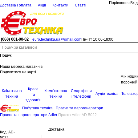
Порівняння
Вхід
Доставка і оплата
Акції
Контакти
Статті
(068)
001-00-02
euro.technika.ua@gmail.com
Пн-Пт 10:00-18:00
Пошук
Наша мережа магазинів
Подивитися на карті
Мій кошик
порожній
Краса
Кліматична
Комп'ютерна
Смартфони
Аудіотехніка
Телевізо
та
техніка
техніка
і телефони
здоров'я
Побутова техніка
Праски та парогенератори
Праски та парогенератори Adler
Праска Adler AD-5022
Доставка
Код:
AD-
5022