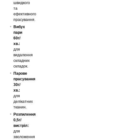
швидкого
та
ефективного
прасування.
Вибух
пари
60г/
хв.:
для
видалення
складних
складок.
Парове
прасування
30г/
хв.:
для
делікатних
тканин.
Розпилення
0,5г/
вистріл:
для
зволоження