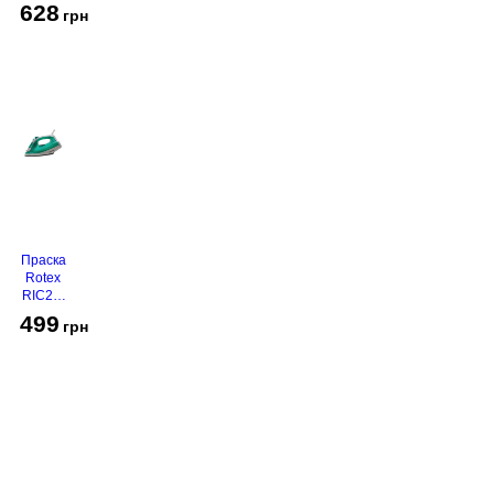
2116
628
грн
Праска
Rotex
RIC21-
N
499
грн
Super
Glide