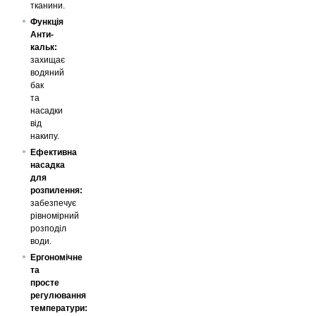
тканини.
Функція
Анти-
кальк:
захищає
водяний
бак
та
насадки
від
накипу.
Ефективна
насадка
для
розпилення:
забезпечує
рівномірний
розподіл
води.
Ергономічне
та
просте
регулювання
температури: