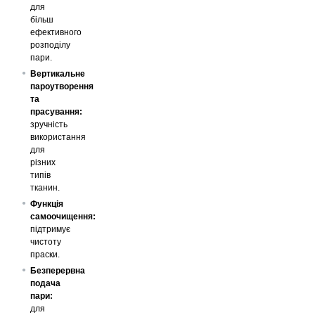
для
більш
ефективного
розподілу
пари.
Вертикальне
пароутворення
та
прасування:
зручність
використання
для
різних
типів
тканин.
Функція
самоочищення:
підтримує
чистоту
праски.
Безперервна
подача
пари:
для