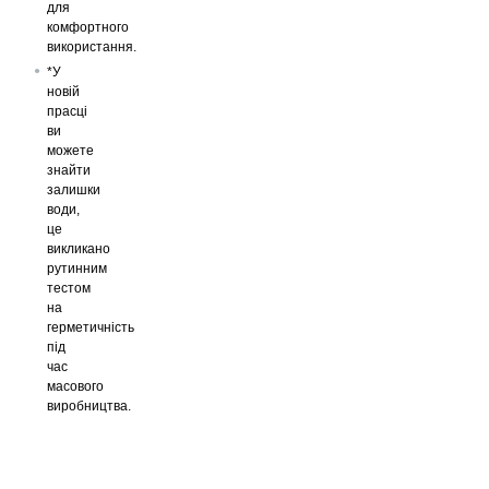
для
комфортного
використання.
*У
новій
прасці
ви
можете
знайти
залишки
води,
це
викликано
рутинним
тестом
на
герметичність
під
час
масового
виробництва.