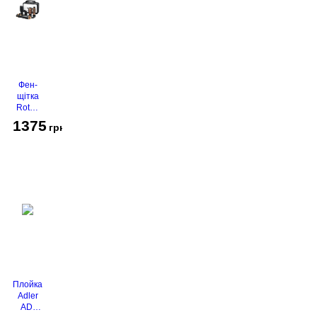
Фен-
щітка
Rotex
RHC-
1375
грн
490-T
Gold
Плойка
Adler
AD-