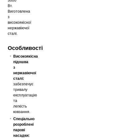
3000
Вт.
Виготовлена
з
високоякісної
нержавіючої
сталі.
Особливості
Високоякісна
підошва
з
нержавіючої
сталі:
забезпечує
тривалу
експлуатацію
та
легкість
ковзання.
Спеціально
розроблені
парові
насадки: