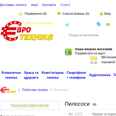
Доставка і оплата
Акції
Контакти
Статті
Порівняння
(
0
)
Список бажань
(
0
)
Вхід
(068)
001-00-02
eu
Пошук
Наша мережа магазинів
Подивитися на карті
Мій кошик
порожній
Кліматична
Краса та
Комп'ютерна
Смартфони
Аудіотехніка
Т
техніка
здоров'я
техніка
і телефони
/
Побутова техніка
/
Пилососи
Пилососи
89
Показати/Сховати фільтр
(197)
Усі
Праски та паро