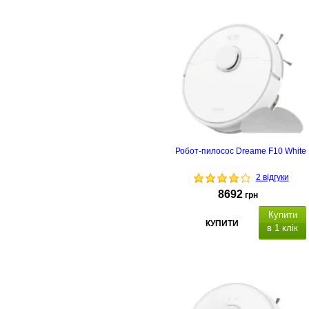
Робот-пилосос Dreame F10 White
2 відгуки
8692
грн
Купити
КУПИТИ
в 1 клік