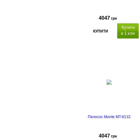
4047
грн
Купити
КУПИТИ
в 1 клік
Пилосос Monte MT-8132
4047
грн