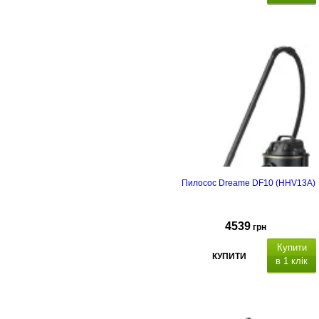
Пилосос Dreame DF10 (HHV13A)
4539
грн
Купити
КУПИТИ
в 1 клік