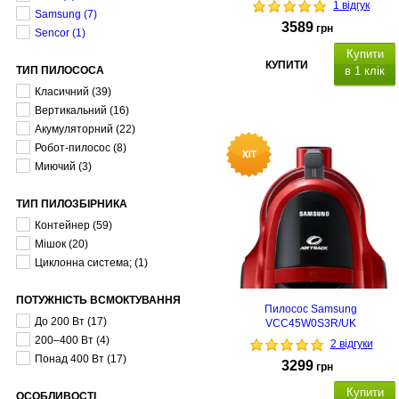
1 відгук
Samsung
(7)
3589
грн
Senсor
(1)
Купити
КУПИТИ
ТИП ПИЛОСОСА
в 1 клік
Класичний
(39)
Вертикальний
(16)
Акумуляторний
(22)
Робот-пилосос
(8)
Миючий
(3)
ТИП ПИЛОЗБІРНИКА
Контейнер
(59)
Мішок
(20)
Циклонна система;
(1)
ПОТУЖНІСТЬ ВСМОКТУВАННЯ
Пилосос Samsung
До 200 Вт
(17)
VCC45W0S3R/UK
200–400 Вт
(4)
2 відгуки
Понад 400 Вт
(17)
3299
грн
Купити
ОСОБЛИВОСТІ