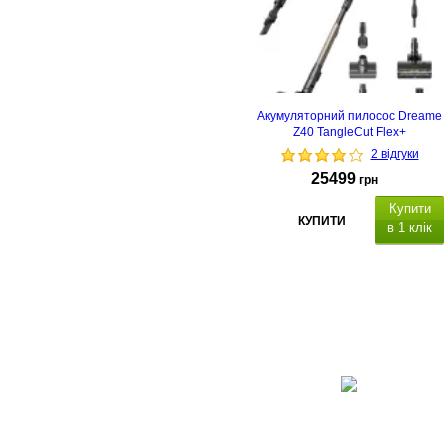
Акумуляторний пилосос Dreame
Z40 TangleCut Flex+
2 відгуки
25499
грн
Купити
КУПИТИ
в 1 клік