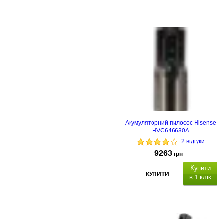
Акумуляторний пилосос Hisense
HVC646630A
2 відгуки
9263
грн
Купити
КУПИТИ
в 1 клік