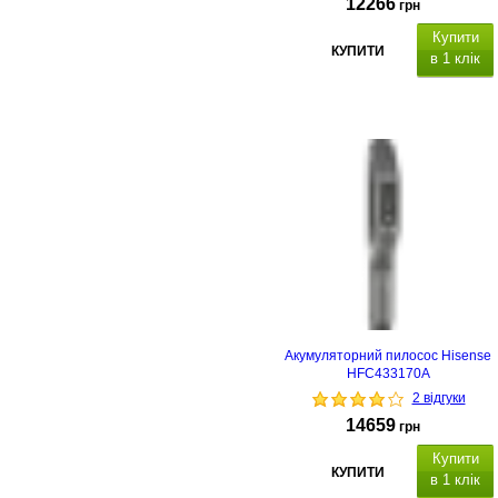
12266
грн
Купити
КУПИТИ
в 1 клік
Акумуляторний пилосос Hisense
HFC433170A
2 відгуки
14659
грн
Купити
КУПИТИ
в 1 клік