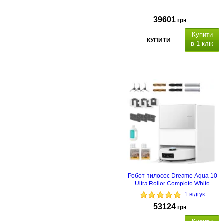
39601
грн
Купити
КУПИТИ
в 1 клік
Робот-пилосос Dreame Aqua 10
Ultra Roller Complete White
1 відгук
53124
грн