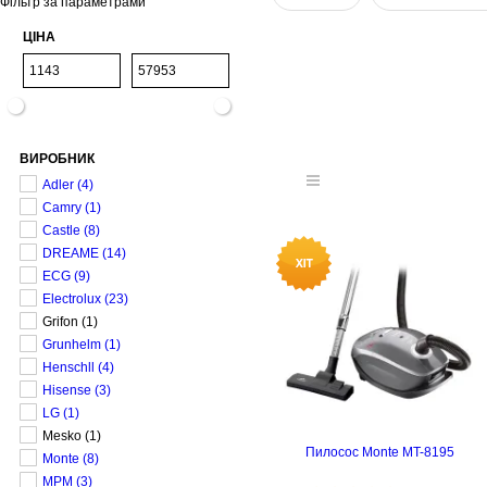
Фільтр за параметрами
ЦІНА
ВИРОБНИК
Adler
(4)
Camry
(1)
Castle
(8)
DREAME
(14)
ECG
(9)
Electrolux
(23)
Grifon
(1)
Grunhelm
(1)
Henschll
(4)
Hisense
(3)
LG
(1)
Mesko
(1)
Пилосос Monte MT-8195
Monte
(8)
MPM
(3)