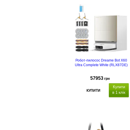
Робот-пилосос Dreame Bot X60
Ultra Complete White (RLX87DE)
57953
грн
Купити
КУПИТИ
в 1 клік