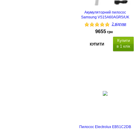
Акумуляторний пилосос
Samsung VS15A60AGR5/UK
2 відгуки
9655
грн
Купити
КУПИТИ
в 1 клік
Пилосос Electrolux EB51C2DB