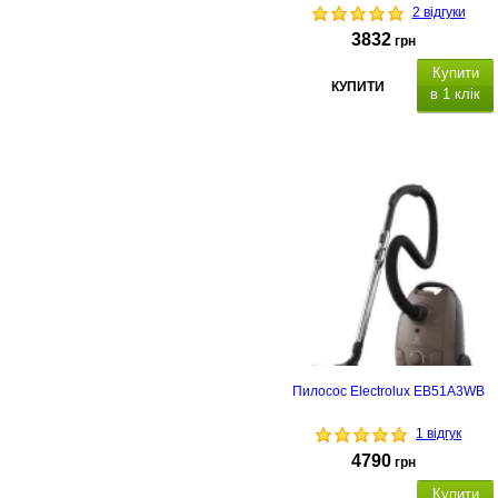
2 відгуки
3832
грн
Купити
КУПИТИ
в 1 клік
Пилосос Electrolux EB51A3WB
1 відгук
4790
грн
Купити