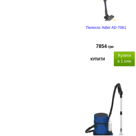
Пилосос Adler AD-7061
7854
грн
Купити
КУПИТИ
в 1 клік