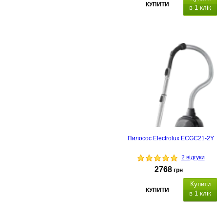
КУПИТИ
в 1 клік
Пилосос Electrolux ECGC21-2Y
2 відгуки
2768
грн
Купити
КУПИТИ
в 1 клік