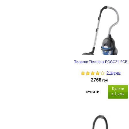
Пилосос Electrolux ECGC21-2CB
2 відгуки
2768
грн
Купити
КУПИТИ
в 1 клік