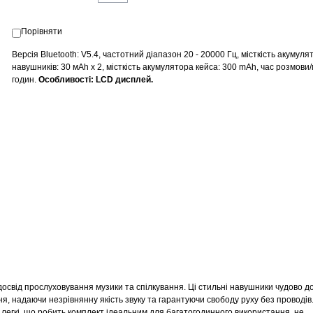
Порівняти
Версія Bluetooth: V5.4, частотний діапазон 20 - 20000 Гц, місткість акумуля
навушників: 30 мАh х 2, місткість акумулятора кейса: 300 mAh
, час розмови/
годин
.
Особливості: LCD дисплей.
від прослуховування музики та спілкування. Ці стильні навушники чудово д
я, надаючи незрівнянну якість звуку та гарантуючи свободу руху без проводів
легкі, що робить комплект ідеальним для багатогодинного використання, не