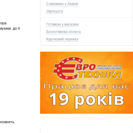
Самовивіз у Львові
Укрпошта
тора
Готівкою у магазині
музики: до 4
Безготівкова оплата
Картковий переказ
оповнять
.