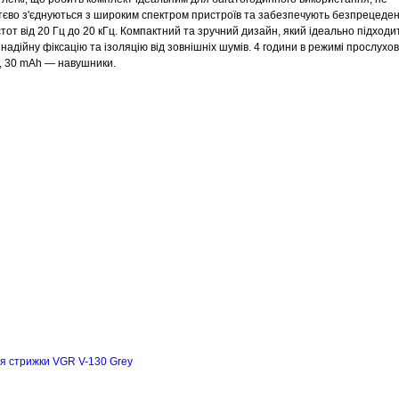
иттєво з'єднуються з широким спектром пристроїв та забезпечують безпрецеде
астот від 20 Гц до 20 кГц. Компактний та зручний дизайн, який ідеально підходи
адійну фіксацію та ізоляцію від зовнішніх шумів. 4 години в режимі прослухо
с, 30 mAh — навушники.
я стрижки VGR V-130 Grey