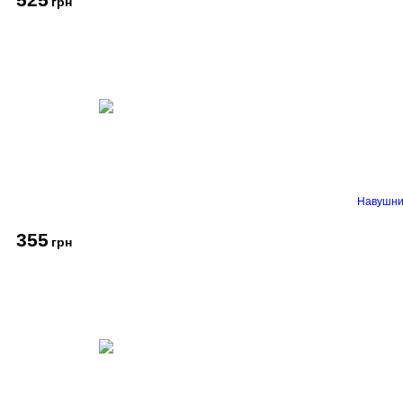
грн
Навушник
355
грн