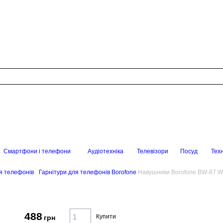
Смартфони і телефони
Аудіотехніка
Телевізори
Посуд
Техн
я телефонів
Гарнітури для телефонів Borofone
Навушники Borofone BW-87 W
488
Купити
грн