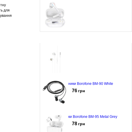
нтну
ть для
вування
Навушники Borofone BW 11 White
575
грн
Навушники Borofone BM-90 White
76
грн
Навушники Borofone BM-95 Metal Grey
78
грн