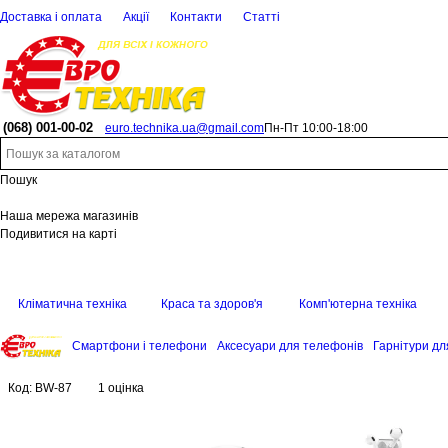
Доставка і оплата
Акції
Контакти
Статті
(068)
001-00-02
euro.technika.ua@gmail.com
Пн-Пт 10:00-18:00
Пошук
Наша мережа магазинів
Подивитися на карті
Кліматична техніка
Краса та здоров'я
Комп'ютерна техніка
Смартфони і телефони
Аксесуари для телефонів
Гарнітури дл
Код:
BW-87
1 оцінка