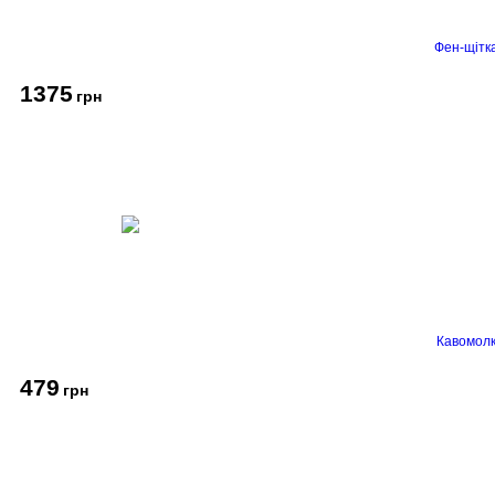
Фен-щітк
1375
грн
Кавомолк
479
грн