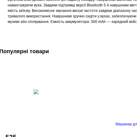
навантажуючи вуха. Завдяки підтримці версії Bluetooth 5.4 навушники м
якість зв'язку. Високоякісне звучання високі частоти завдяки діапазону ч
тривалого використання. Навушники зручно сидіти у вухах, забезпечуючи н
музики або спілкування. Ємність аккумулятора: 300 mAh — зарядний кей
Популярні товари
Машинка дл
525