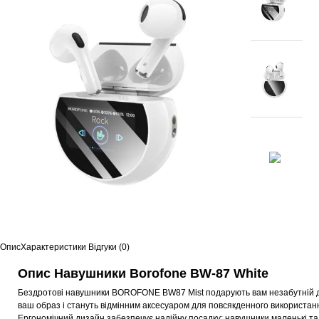
Опис
Характеристики
Відгуки (0)
Опис Навушники Borofone BW-87 White
Бездротові навушники BOROFONE BW87 Mist подарують вам незабутній дос
ваш образ і стануть відмінним аксесуаром для повсякденного використанн
Ергономічний дизайн забезпечує надійну посадку: навушники маленькі та 