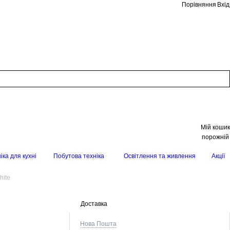
Порівняння
Вхід
Мій кошик
порожній
іка для кухні
Побутова техніка
Освітлення та живлення
Акції
hite
Доставка
Нова Пошта