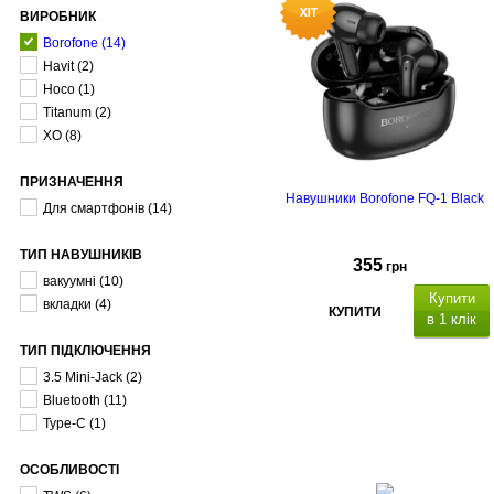
ВИРОБНИК
Borofone
(14)
Havit
(2)
Hoco
(1)
Titanum
(2)
XO
(8)
ПРИЗНАЧЕННЯ
Навушники Borofone FQ-1 Black
Для смартфонів
(14)
ТИП НАВУШНИКІВ
355
грн
вакуумні
(10)
Купити
вкладки
(4)
КУПИТИ
в 1 клік
ТИП ПІДКЛЮЧЕННЯ
3.5 Mini-Jack
(2)
місткість
акумулятора навушників: 40 мА
Bluetooth
(11)
х 2
Type-C
(1)
час розмови/музики: д
7 годин
ОСОБЛИВОСТІ