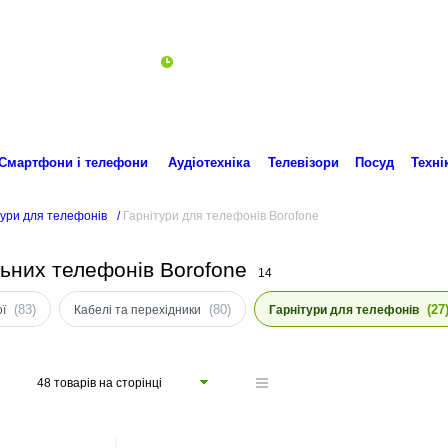
Пн-Пт 10:00-18:00
ro.technika.ua@gmail.com
Смартфони і телефони
Аудіотехніка
Телевізори
Посуд
Техні
тури для телефонів
/
Гарнітури для телефонів Borofone
льних телефонів Borofone
14
(83)
(80)
(27
ї
Кабелі та перехідники
Гарнітури для телефонів
48 товарів на сторінці