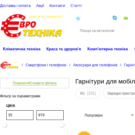
Доставка і оплата
Акції
Контакти
Статті
(068)
001-00-02
eu
Кліматична техніка
Краса та здоров'я
Комп'ютерна техніка
/
Смартфони і телефони
/
Аксесуари для телефонів
/
Гарні
Гарнітури для мобі
Показати/Сховати фільтр
(191)
Усі
Зарядні пристро
Фільтр за параметрами
ЦІНА
Популярні