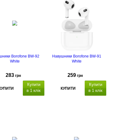
шники Borofone BW-92
Навушники Borofone BW-91
White
White
283
259
грн
грн
Купити
Купити
КУПИТИ
КУПИТИ
в 1 клік
в 1 клік
Bluetooth: V5.4
місткість
тора навушників: 30 мАh х
ч
ас роботи
навушників -
2.
до 4 годин (при гучності 80%).