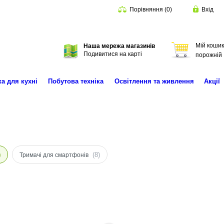
Порівняння
(
0
)
Вхід
Мій кошик
Наша мережа магазинів
Пошук
Подивитися на карті
порожній
ка для кухні
Побутова техніка
Освітлення та живлення
Акції
)
(8)
Тримачі для смартфонів