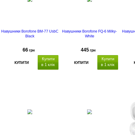
Навушники Borofone BM-77 UsbC
Навушники Borofone FQ-6 Milky-
Навушн
Black
White
66
445
грн
грн
Купити
Купити
КУПИТИ
КУПИТИ
в 1 клік
в 1 клік
акумуля
, ч
астотний діапазон, Гц:
х 2
20 - 20000 Hz
, ч
ас розмови/
музики: до 7 годин
.
7 го
енсорне
керування
.