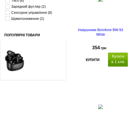
TWS
(6)
Зарядний футляр
(2)
Сенсорне управління
(8)
Шумопониження
(2)
Навушники Borofone BW-93
White
ПОПУЛЯРНІ ТОВАРИ
354
грн
Купити
КУПИТИ
в 1 клік
Bluetooth: V5.4
утливість
Навушники Borofone FQ-1 Black
ктивного шумозаглушення
(ANC).
Ч
ас роботи
навушників -
до 4 годин (при гучності 80%).
355
грн