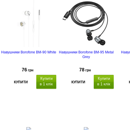
Навушники Borofone BM-90 White
Навушники Borofone BM-95 Metal
Наву
Grey
76
78
грн
грн
Купити
Купити
КУПИТИ
КУПИТИ
в 1 клік
в 1 клік
h
утливість навушників
о
акумуля