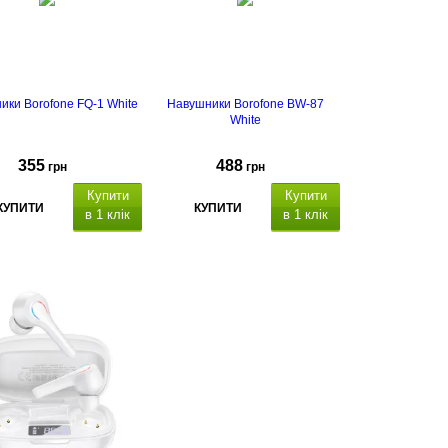
ики Borofone FQ-1 White
Навушники Borofone BW-87
White
355
488
грн
грн
Купити
Купити
КУПИТИ
КУПИТИ
в 1 клік
в 1 клік
Версія Bluetooth: V5.4, частотний
місткість
діапазон 20 - 20000 Гц, місткість
тора навушників: 40 мАh
акумулятора навушників: 30 мАh х
2, місткість акумулятора кейса:
час розмови/музики: до
300 mAh
, час розмови/музики: до 4
дин
годин
.
Особливості: LCD
дисплей.