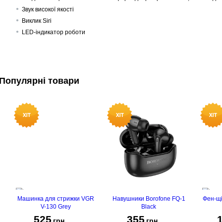
Звук високої якості
Виклик Siri
LED-індикатор роботи
Популярні товари
Машинка для стрижки VGR
Навушники Borofone FQ-1
Фен-щі
V-130 Grey
Black
525
355
грн
грн