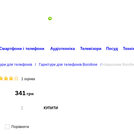
Пн-Пт 10:00-18:00
ro.technika.ua@gmail.com
Смартфони і телефони
Аудіотехніка
Телевізори
Посуд
Техні
тури для телефонів
/
Гарнітури для телефонів Borofone
/
Навушники Borofo
1 оцінка
341
грн
КУПИТИ
Порівняти