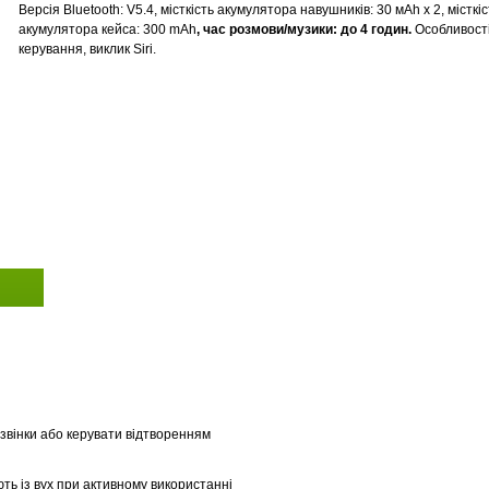
Версія Bluetooth: V5.4, місткість акумулятора навушників: 30 мАh х 2, місткіс
акумулятора кейса: 300 mAh
, ч
ас розмови/музики: до 4 годин
.
Особливості
керування, в
иклик Siri.
звінки або керувати відтворенням
ть із вух при активному використанні