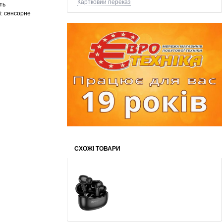
Картковий переказ
ть
: с
енсорне
СХОЖІ ТОВАРИ