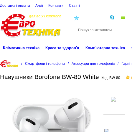
Доставка і оплата
Акції
Контакти
Статті
(068)
001-00-02
eu
Кліматична техніка
Краса та здоров'я
Комп'ютерна техніка
/
Смартфони і телефони
/
Аксесуари для телефонів
/
Гарні
Навушники Borofone BW-80 White
Код:
BW-80