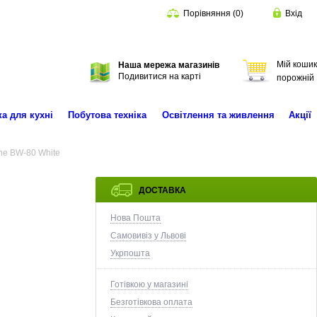
Порівняння
(
0
)
Вхід
Мій кошик
Наша мережа магазинів
Пошук
Подивитися на карті
порожній
ка для кухні
Побутова техніка
Освітлення та живлення
Акції
ne BW-80 White
ДОСТАВКА
Нова Пошта
Самовивіз у Львові
Укрпошта
Готівкою у магазині
Безготівкова оплата