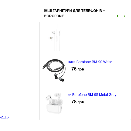
Навушники Borofone FQ-1 Black
ІНШІ ГАРНІТУРИ ДЛЯ ТЕЛЕФОНІВ +
355
грн
BOROFONE
Навушники Borofone BM-90 White
76
грн
Навушники Borofone BM-95 Metal Grey
78
грн
-2116
Навушники Borofone BW-92 White