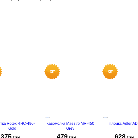
тка Rotex RHC-490-T
Кавомолка Maestro MR-450
Плойка Adler AD
Gold
Grey
1375
479
628
грн
грн
грн