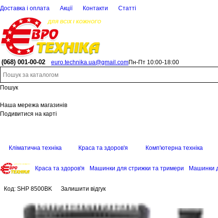
Доставка і оплата
Акції
Контакти
Статті
(068)
001-00-02
euro.technika.ua@gmail.com
Пн-Пт 10:00-18:00
Пошук
Наша мережа магазинів
Подивитися на карті
Кліматична техніка
Краса та здоров'я
Комп'ютерна техніка
Краса та здоров'я
Машинки для стрижки та тримери
Машинки 
Код:
SHP 8500BK
Залишити відгук