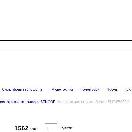
Смартфони і телефони
Аудіотехніка
Телевізори
Посуд
Техн
для стрижки та тримери SENCOR
Машинка для стрижки Sencor SHP 8500BK
1562
Купити
грн