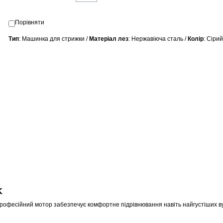
Порівняти
Тип
: Машинка для стрижки /
Матеріал лез
: Нержавіюча сталь /
Колір
: Сірий
K
професійний мотор забезпечує комфортне підрівнювання навіть найгустіших ву