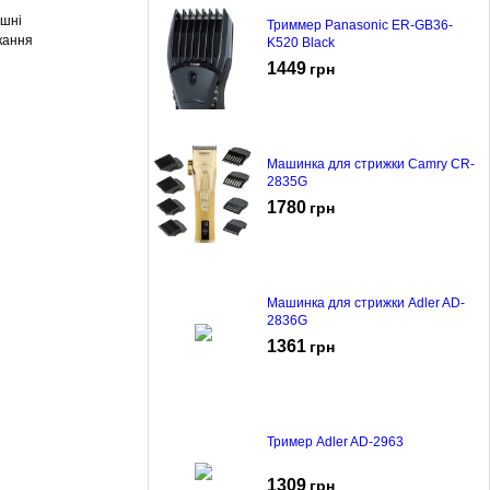
ушні
Триммер Panasonic ER-GB36-
кання
K520 Black
1449
грн
Машинка для стрижки Camry CR-
2835G
1780
грн
Машинка для стрижки Adler AD-
2836G
1361
грн
Тример Adler AD-2963
1309
грн