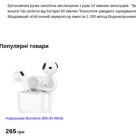
Ергономічна ручка запобігає вислизанню з руки 14 змінних аксесуарів - Т
конуси Час роботи від батареї 60 хвилин Технологія швидкого заряджан
Вбудований літій-іонний акумулятор ємністю 1 200 мАгод Водонепроникні
Популярні товари
Навушники Borofone BW-94 White
265
грн