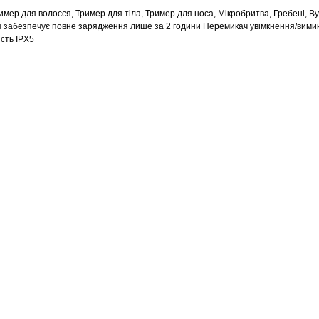
ример для волосся, Тример для тіла, Тример для носа, Мікробритва, Гребені, В
ня забезпечує повне зарядження лише за 2 години Перемикач увімкнення/вими
сть IPX5