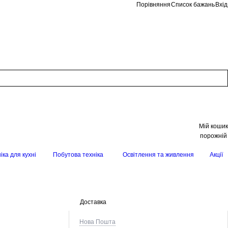
Порівняння
Список бажань
Вхід
Мій кошик
порожній
іка для кухні
Побутова техніка
Освітлення та живлення
Акції
Доставка
Нова Пошта