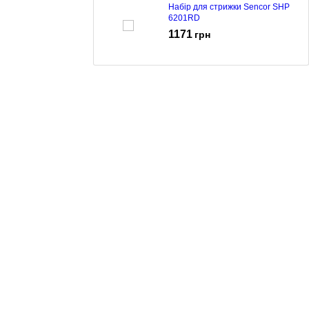
Набір для стрижки Sencor SHP
6201RD
1171
грн
Машинка для стрижки Sencor SHP
0460BK
780
грн
Машинка для стрижки Sencor SHP
5207CH
634
грн
Тример універсальний Sencor SHP
0450BK
1445
грн