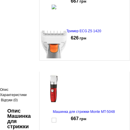
667
грн
Тример ECG ZS 1420
626
грн
Машинка для стрижки і бриття ECG ZH 1321 A
619
грн
Опис
Характеристики
Відгуки (0)
Опис
Машинка для стрижки Monte MT-5048
Машинка
667
грн
для
стрижки