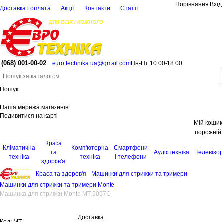
Порівняння
Вхід
Доставка і оплата
Акції
Контакти
Статті
(068)
001-00-02
euro.technika.ua@gmail.com
Пн-Пт 10:00-18:00
Пошук
Наша мережа магазинів
Подивитися на карті
Мій кошик
порожній
Краса
Кліматична
Комп'ютерна
Смартфони
та
Аудіотехніка
Телевізо
техніка
техніка
і телефони
здоров'я
Краса та здоров'я
Машинки для стрижки та тримери
Машинки для стрижки та тримери Monte
Машинка для стрижки Monte MT-5057C
Доставка
Код:
MT-