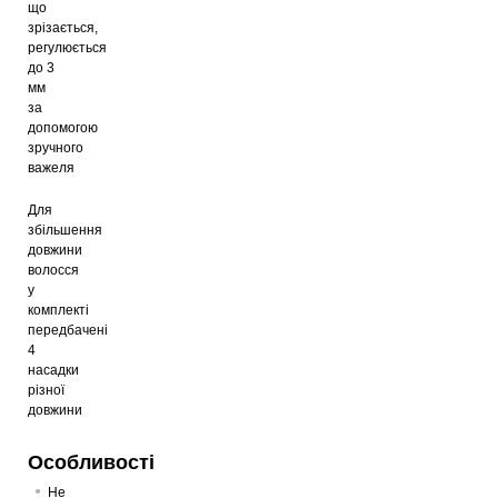
що
зрізається,
регулюється
Машинка для стрижки Monte MT-5065T
до 3
579
грн
мм
за
допомогою
зручного
важеля
Для
збільшення
довжини
волосся
у
комплекті
передбачені
4
насадки
різної
довжини
Особливості
Не