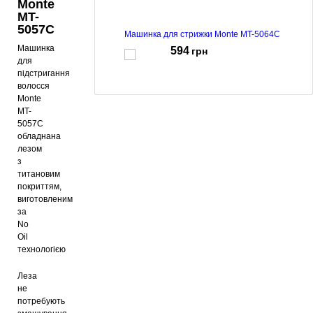
Monte
MT-
5057C
Машинка для стрижки Monte MT-5064C
Машинка
594
грн
для
підстригання
волосся
Monte
MT-
Тримерний набір Monte MT-5041G
5057C
1030
грн
обладнана
лезом
з
титановим
покриттям,
Тримерний набір Monte MT-5042
виготовленим
885
грн
за
No
Oil
технологією
Тримерний набір Monte MT-5041B
Леза
1030
грн
не
потребують