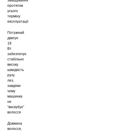
змащування
протягом
усього
Машинка для стрижки Monte MT-5056C
терміну
765
грн
експлуатації
Потужний
двигун
18
Машинка для стрижки Monte MT-5051
Вт
704
забезпечує
грн
стабільно
високу
швидкість
руху
Машинка для стрижки Monte MT-5057C
лез,
завдяки
765
грн
чому
машинка
не
“вискубує”
волосся
Машинка для стрижки Monte MT-5057B
764
грн
Довжина
волосся,