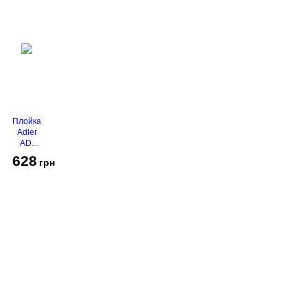
Плойка
Adler
AD-
2116
628
грн
Про компанію
Доставка і оплата
Акції
Контакти