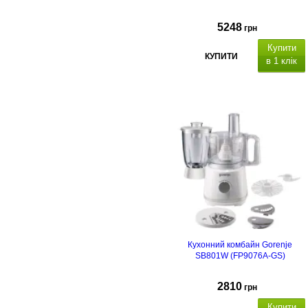
5248
грн
Купити
КУПИТИ
в 1 клік
Кухонний комбайн Gorenje
SB801W (FP9076A-GS)
2810
грн
Купити