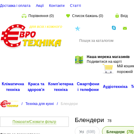
Доставка і оплата
Акції
Контакти
Статті
Порівняння
(
0
)
Список бажань
(
0
)
Вхід
(068)
001-00-02
eu
Пошук
Наша мережа магазинів
Подивитися на карті
Мій кошик
порожній
Кліматична
Краса та
Комп'ютерна
Смартфони
Аудіотехніка
Т
техніка
здоров'я
техніка
і телефони
/
Техніка для кухні
/
Блендери
Блендери
78
Показати/Сховати фільтр
(698)
(78)
Усі
Блендери