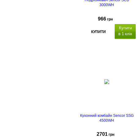
Подрібнювач Sencor SCB
3000WH
966
грн
Купити
КУПИТИ
в 1 клік
Кухонний комбайн Sencor SSG
4500WH
2701
грн