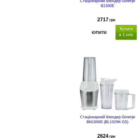
Стаціонарний блендер Gorenje
B1300E
2717
грн
Купити
КУПИТИ
в 1 клік
Стаціонарний блендер Gorenje
BN1000E (BL1029K-GS)
2624
грн