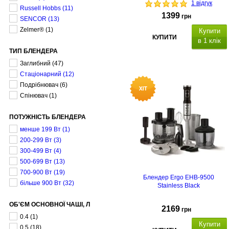
1 відгук
Russell Hobbs
(11)
1399
грн
SENCOR
(13)
Zelmer®
(1)
Купити
КУПИТИ
в 1 клік
ТИП БЛЕНДЕРА
Заглибний
(47)
Стаціонарний
(12)
Подрібнювач
(6)
Спінювач
(1)
ПОТУЖНІСТЬ БЛЕНДЕРА
менше 199 Вт
(1)
200-299 Вт
(3)
300-499 Вт
(4)
500-699 Вт
(13)
700-900 Вт
(19)
Блендер Ergo EHB-9500
більше 900 Вт
(32)
Stainless Black
ОБ'ЄМ ОСНОВНОЇ ЧАШІ, Л
2169
грн
0.4
(1)
Купити
0.5
(18)