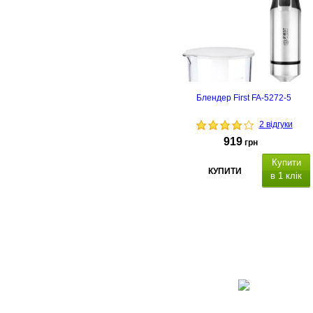
Блендер First FA-5272-5
2 відгуки
919
грн
Купити
КУПИТИ
в 1 клік