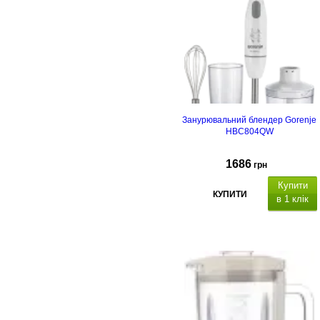
Занурювальний блендер Gorenje
HBC804QW
1686
грн
Купити
КУПИТИ
в 1 клік