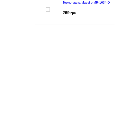
Термочашка Maestro MR-1634-D
269
грн
Термос Maestro MR-1638-75 black
326
грн
Термос Maestro MR-1633-75
329
грн
Термос Maestro MR-1633-100
355
грн