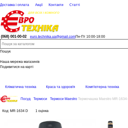
Доставка і оплата
Акції
Контакти
Статті
(068)
001-00-02
euro.technika.ua@gmail.com
Пн-Пт 10:00-18:00
Пошук
Наша мережа магазинів
Подивитися на карті
Кліматична техніка
Краса та здоров'я
Комп'ютерна техніка
Посуд
Термоси
Термоси Maestro
Термочашка Maestro MR-1634
Код:
MR-1634 D
1 оцінка