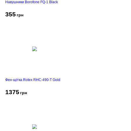
Навушники Borofone FQ-1 Black
355
грн
Фен-щітка Rotex RHC-490-T Gold
1375
грн