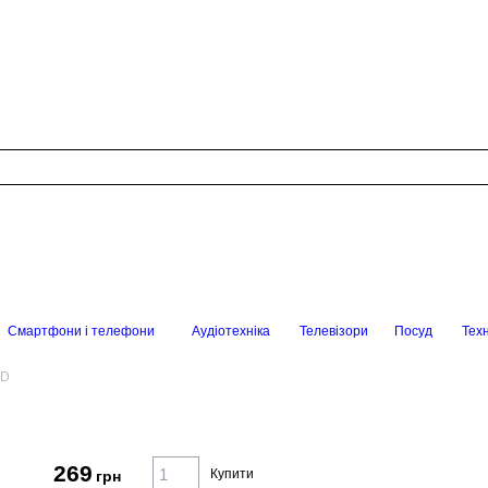
Смартфони і телефони
Аудіотехніка
Телевізори
Посуд
Техн
-D
269
Купити
грн