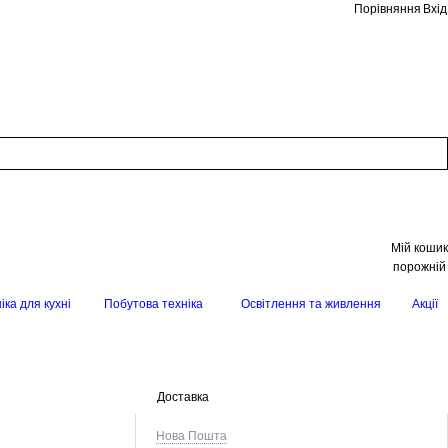
Порівняння
Вхід
Мій кошик
порожній
іка для кухні
Побутова техніка
Освітлення та живлення
Акції
Доставка
Нова Пошта