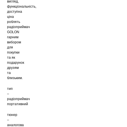
вигляд,
функціональність,
доступна
ціна
роблять
радіоприймач
GOLON
гарним
вибором
для
покупки
та як
подарунок
друзям
та
близьким.
тип
–
радіоприймач
портативний
тюнер
–
аналогова