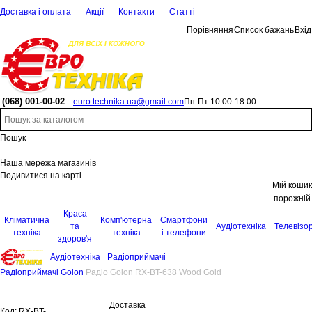
Доставка і оплата
Акції
Контакти
Статті
Порівняння
Список бажань
Вхід
(068)
001-00-02
euro.technika.ua@gmail.com
Пн-Пт 10:00-18:00
Пошук
Наша мережа магазинів
Подивитися на карті
Мій кошик
порожній
Краса
Кліматична
Комп'ютерна
Смартфони
та
Аудіотехніка
Телевізо
техніка
техніка
і телефони
здоров'я
Аудіотехніка
Радіоприймачі
Радіоприймачі Golon
Радіо Golon RX-BT-638 Wood Gold
Доставка
Код:
RX-BT-