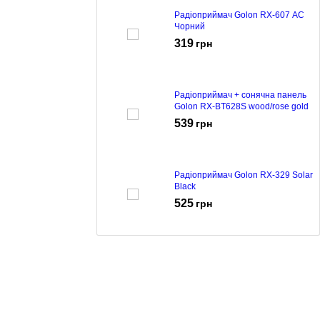
Радіоприймач Golon RX-607 AC
Чорний
319
грн
Радіоприймач + сонячна панель
Golon RX-BT628S wood/rose gold
539
грн
Радіоприймач Golon RX-329 Solar
Black
525
грн
Радіоприймач Golon RX-3040
black
399
грн