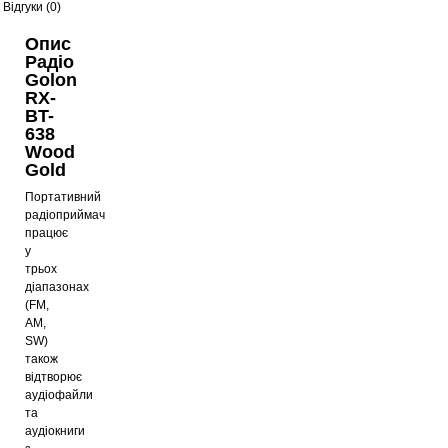
Відгуки (0)
Опис
Радіо
Golon
RX-
BT-
638
Wood
Gold
Портативний
радіоприймач
працює
у
трьох
діапазонах
(FM,
AM,
SW)
також
відтворює
аудіофайли
та
аудіокниги