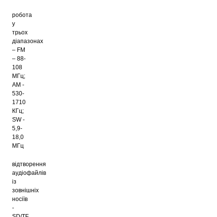
робота
у
трьох
діапазонах
– FM
– 88-
108
МГц;
AM -
530-
1710
КГц;
SW -
5,9-
18,0
МГц
відтворення
аудіофайлів
із
зовнішніх
носіїв
-
SD/TF