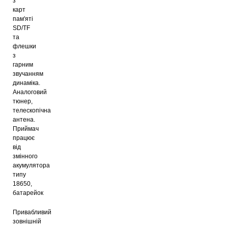
з
карт
пам'яті
SD/TF
та
флешки
з
гарним
звучанням
динаміка.
Аналоговий
тюнер,
телескопічна
антена.
Приймач
працює
від
змінного
акумулятора
типу
18650,
батарейок
Привабливий
зовнішній