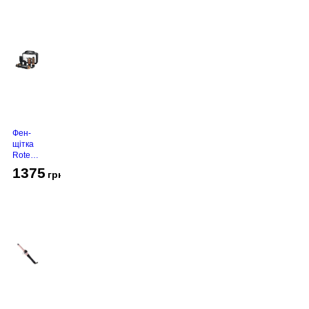
Фен-
щітка
Rotex
RHC-
1375
грн
490-T
Gold