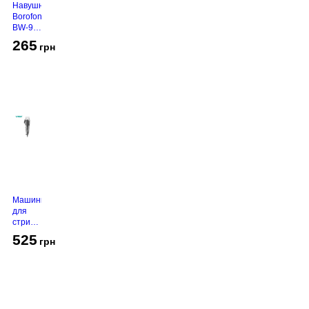
Навушники
Borofone
BW-94
White
265
грн
Машинка
для
стрижки
VGR V-
525
грн
130
Grey