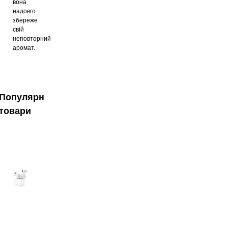
вона
надовго
збереже
свій
неповторний
аромат.
Популярні
товари