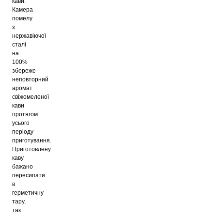
кави.
Камера
помелу
з
нержавіючої
сталі
на
100%
збереже
неповторний
аромат
свіжомеленої
кави
протягом
усього
періоду
приготування.
Приготовлену
каву
бажано
пересипати
в
герметичну
тару,
так