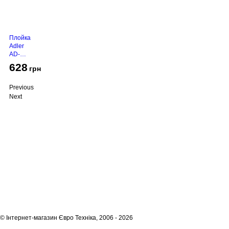
Плойка
Adler
AD-
2116
628
грн
Previous
Next
Про компанію
Доставка і оплата
Акції
Контакти
(068)
001-00-02
euro.technika.ua@gmail.com
Пн-Пт 10:00-18:00
© Інтернет-магазин Євро Техніка, 2006 - 2026