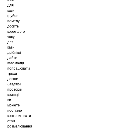
Для
кави
грубого
помелу
досить
коротшого
часу,
для
кави
дрібніші
дайте
кавомолці
попрацювати
трохи
довше.
Завдяки
прозорій
кришці
ви
можете
постійно
контролювати
стан
розмелювання