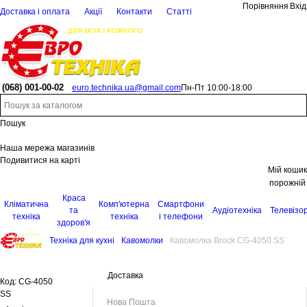
Порівняння
Вхід
Доставка і оплата
Акції
Контакти
Статті
(068)
001-00-02
euro.technika.ua@gmail.com
Пн-Пт 10:00-18:00
Пошук
Наша мережа магазинів
Подивитися на карті
Мій кошик
порожній
Краса
Кліматична
Комп'ютерна
Смартфони
та
Аудіотехніка
Телевізо
техніка
техніка
і телефони
здоров'я
Техніка для кухні
Кавомолки
Кавомолка Brock CG-4050 SS
Доставка
Код:
CG-4050
SS
Нова Пошта