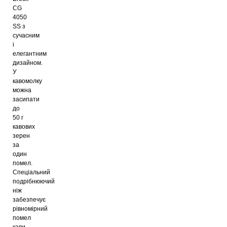
CG
4050
SS з
сучасним
і
елегантним
дизайном.
У
кавомолку
можна
засипати
до
50 г
кавових
зерен
за
один
помел.
Спеціальний
подрібнюючий
ніж
забезпечує
рівномірний
помел
кави.