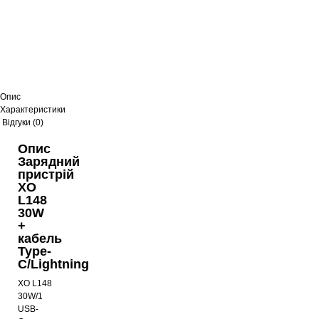
Опис
Характеристики
Відгуки (0)
Опис
Зарядний
пристрій
XO
L148
30W
+
кабель
Type-
C/Lightning
XO L148
30W/1
USB-