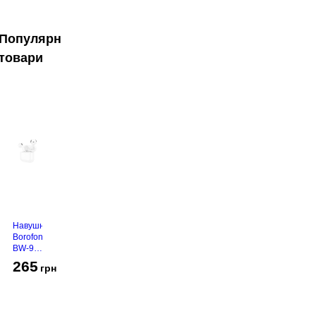
Популярні
товари
Навушники
Borofone
BW-94
White
265
грн