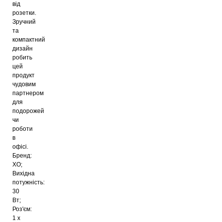
від
розетки.
Зручний
та
компактний
дизайн
робить
цей
продукт
чудовим
партнером
для
подорожей
чи
роботи
в
офісі.
Бренд:
ХО;
Вихідна
потужність:
30
Вт;
Роз'єм:
1 x