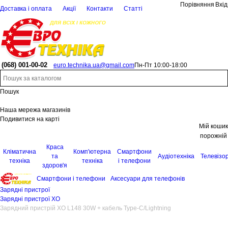
Порівняння
Вхід
Доставка і оплата
Акції
Контакти
Статті
(068)
001-00-02
euro.technika.ua@gmail.com
Пн-Пт 10:00-18:00
Пошук
Наша мережа магазинів
Подивитися на карті
Мій кошик
порожній
Краса
Кліматична
Комп'ютерна
Смартфони
та
Аудіотехніка
Телевізо
техніка
техніка
і телефони
здоров'я
Смартфони і телефони
Аксесуари для телефонів
Зарядні пристрої
Зарядні пристрої XO
Зарядний пристрій XO L148 30W + кабель Type-C/Lightning