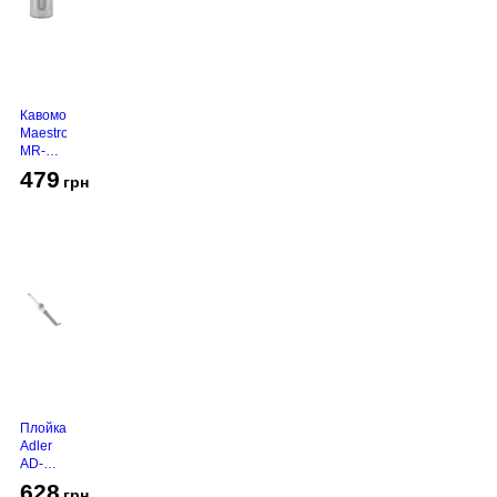
Кавомолка
Maestro
MR-
450
479
грн
Grey
Плойка
Adler
AD-
2116
628
грн