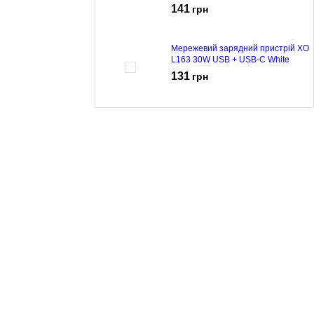
141
грн
Мережевий зарядний пристрій XO
L163 30W USB + USB-C White
131
грн
Мережевий зарядний пристрій XO
L159 18W USB-A + кабель micro
USB White
99
грн
Мережевий зарядний пристрій XO
L127 18W + кабель microUSB
White
129
грн
Мережевий зарядний пристрій XO
L81A White
119
грн