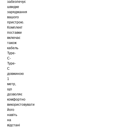
забезпечує
швидке
заряджання
вашого
пристрою.
Комплект
поставки
включає
також
кабель
Type-
C-
Type-
C
довжиною
1
метр,
що
дозволяє
комфортно
використовувати
його
навіть
на
відстані