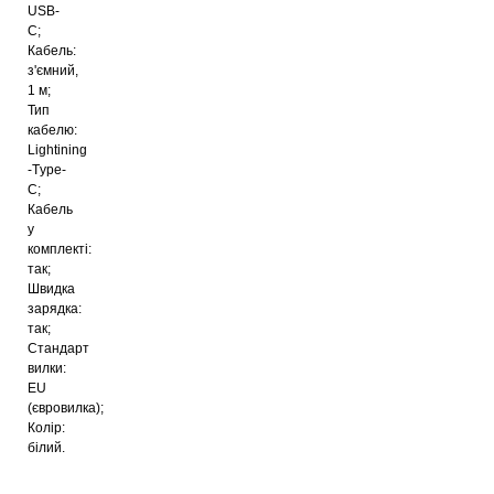
USB-
C;
Кабель:
з'ємний,
1 м;
Тип
кабелю:
Lightining
-Тype-
С;
Кабель
у
комплекті:
так;
Швидка
зарядка:
так;
Стандарт
вилки:
EU
(євровилка);
Колір:
білий.