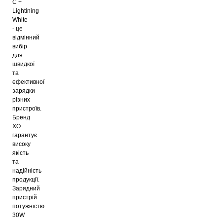
C +
Lightining
White
- це
відмінний
вибір
для
швидкої
та
ефективної
зарядки
різних
пристроїв.
Бренд
XO
гарантує
високу
якість
та
надійність
продукції.
Зарядний
пристрій
потужністю
30W