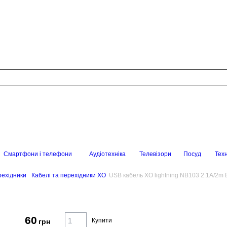
Смартфони і телефони
Аудіотехніка
Телевізори
Посуд
Техн
рехідники
Кабелі та перехідники XO
USB кабель XO lightning NB103 2.1A/2m 
60
Купити
грн