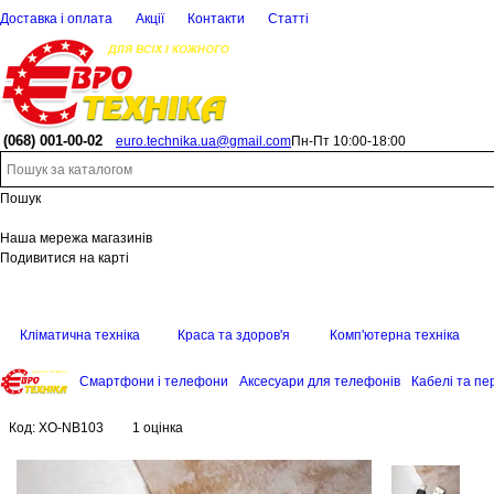
Доставка і оплата
Акції
Контакти
Статті
(068)
001-00-02
euro.technika.ua@gmail.com
Пн-Пт 10:00-18:00
Пошук
Наша мережа магазинів
Подивитися на карті
Кліматична техніка
Краса та здоров'я
Комп'ютерна техніка
Смартфони і телефони
Аксесуари для телефонів
Кабелі та пе
Код:
XO-NB103
1 оцінка