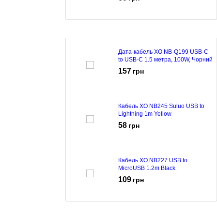
Дата-кабель XO NB-Q199 USB-C
to USB-C 1.5 метра, 100W, Чорний
157
грн
Кабель XO NB245 Suluo USB to
Lightning 1m Yellow
58
грн
Кабель XO NB227 USB to
MicroUSB 1.2m Black
109
грн
Кабель XO NB245 Suluo USB to