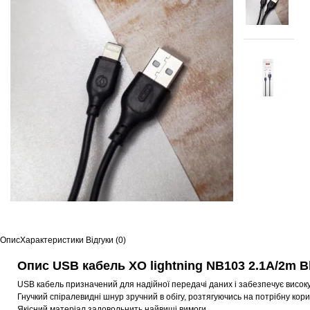
Опис
Характеристики
Відгуки (0)
Опис USB кабель XO lightning NB103 2.1A/2m B
USB кабель призначений для надійної передачі даних і забезпечує високу
Гнучкий спіралевидні шнур зручний в обігу, розтягуючись на потрібну кор
Якісний матеріал задовольнить найвищі вимоги.