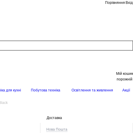
Порівняння
Вхід
Мій кошик
порожній
іка для кухні
Побутова техніка
Освітлення та живлення
Акції
Black
Доставка
Нова Пошта