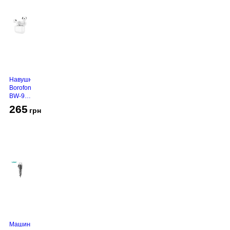
Навушники
Borofone
BW-94
White
265
грн
Машинка