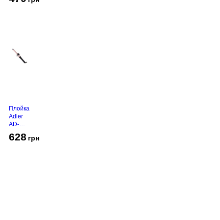
Grey
Плойка
Adler
AD-
2116
628
грн