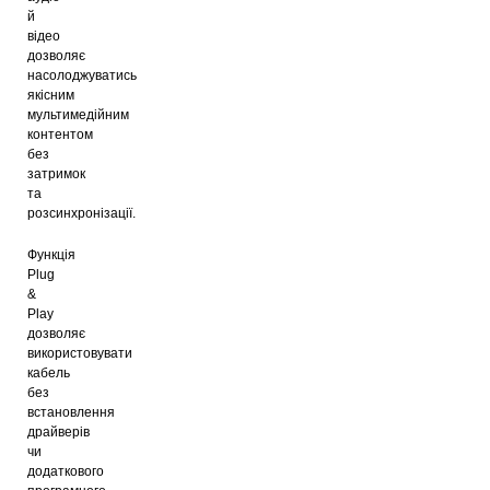
й
відео
дозволяє
насолоджуватись
якісним
мультимедійним
контентом
без
затримок
та
розсинхронізації.
Функція
Plug
&
Play
дозволяє
використовувати
кабель
без
встановлення
драйверів
чи
додаткового