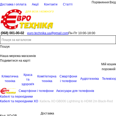
Порівняння
Вхід
Доставка і оплата
Акції
Контакти
Статті
(068)
001-00-02
euro.technika.ua@gmail.com
Пн-Пт 10:00-18:00
Пошук
Наша мережа магазинів
Подивитися на карті
Мій кошик
порожній
Краса
Кліматична
Комп'ютерна
Смартфони
Аудіотехніка
Телевізо
та
техніка
техніка
і телефони
здоров'я
Смартфони і телефони
Аксесуари для телефонів
Кабелі та перехідники
Кабелі та перехідники XO
Кабель XO GB006 Lightning to HDMI 2m Black-Red
Доставка
Код:
XO-GB