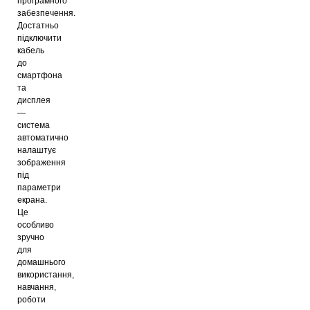
програмного
забезпечення.
Достатньо
підключити
кабель
до
смартфона
та
дисплея
—
система
автоматично
налаштує
зображення
під
параметри
екрана.
Це
особливо
зручно
для
домашнього
використання,
навчання,
роботи