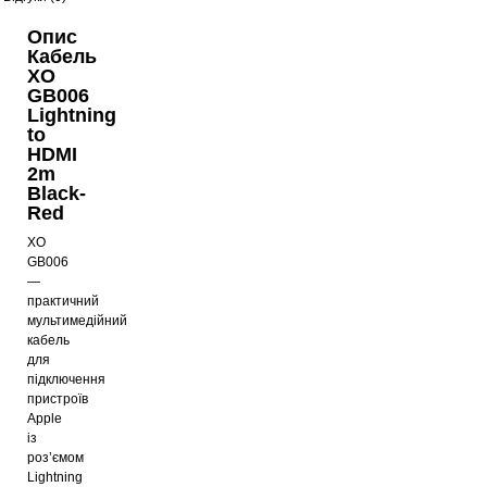
Опис
Кабель
XO
GB006
Lightning
to
HDMI
2m
Black-
Red
XO
GB006
—
практичний
мультимедійний
кабель
для
підключення
пристроїв
Apple
із
роз’ємом
Lightning