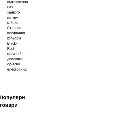
підключення
без
зайвого
натягу
кабелю.
Стильне
поєднання
кольорів
Black-
Red
гармонійно
доповнює
сучасну
електроніку.
Популярні
товари