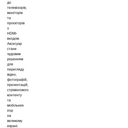
до
телевізорів,
моніторів
та
проєкторів
з
HDMI-
входом.
Аксесуар
стане
чудовим
рішенням
для
перегляду
відео,
фотографій,
презентацій,
стрімінгового
контенту
та
мобільних
ігор
на
великому
екрані.