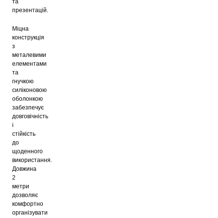
та
презентацій.
Міцна
конструкція
з
металевими
елементами
та
гнучкою
силіконовою
оболонкою
забезпечує
довговічність
і
стійкість
до
щоденного
використання.
Довжина
2
метри
дозволяє
комфортно
організувати