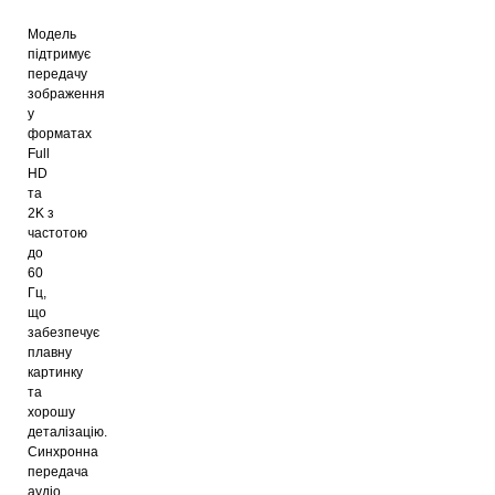
Модель
підтримує
передачу
зображення
у
форматах
Full
HD
та
2K з
частотою
до
60
Гц,
що
забезпечує
плавну
картинку
та
хорошу
деталізацію.
Синхронна
передача
аудіо