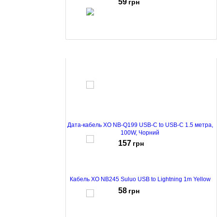
59
грн
Кабель Borofone BX116 Certain Type-C to Lightning
White
60
грн
Дата-кабель XO NB-Q199 USB-C to USB-C 1.5 метра,
100W, Чорний
157
грн
Кабель XO NB245 Suluo USB to Lightning 1m Yellow
58
грн