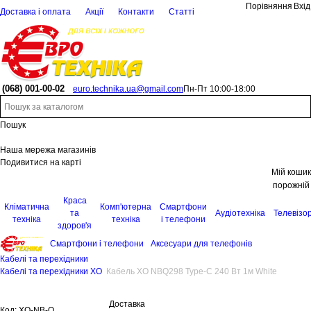
Порівняння
Вхід
Доставка і оплата
Акції
Контакти
Статті
(068)
001-00-02
euro.technika.ua@gmail.com
Пн-Пт 10:00-18:00
Пошук
Наша мережа магазинів
Подивитися на карті
Мій кошик
порожній
Краса
Кліматична
Комп'ютерна
Смартфони
та
Аудіотехніка
Телевізо
техніка
техніка
і телефони
здоров'я
Смартфони і телефони
Аксесуари для телефонів
Кабелі та перехідники
Кабелі та перехідники XO
Кабель XO NBQ298 Type-C 240 Вт 1м White
Доставка
Код:
XO-NB-Q