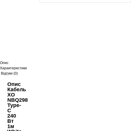
Кабель XO NB227 USB to MicroUSB 1.2m Black
109
грн
Кабель XO NB245 Suluo USB to Lightning 1m Black
58
грн
Опис
Характеристики
Відгуки (0)
Адаптер-перехідник XO NB256A USB-A to Lightning
White
Опис
135
грн
Кабель
XO
NBQ298
Type-
Кабель XO GB006 Lightning to HDMI 2m Black-Red
C
115
грн
240
Вт
1м