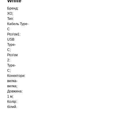
White
Бренд:
Кабель XO NB-Q307 Type-C 60Вт 1м Black
XO;
116
грн
Тип:
Кабель Type-
C
Роз'єм1:
USB
Кабель XO NBQ298 Type-C 240 Вт 1м White
Type-
68
грн
C;
Роз'єм
2:
Type-
C;
Кабель XO NB-Q264A Type-C 240Вт 1м Black
Конектори:
154
грн
вилка-
вилка;
Довжина:
1 м;
Колір:
Кабель XO NB-Q265B Type-C 60Вт 1м White
білий.
52
грн