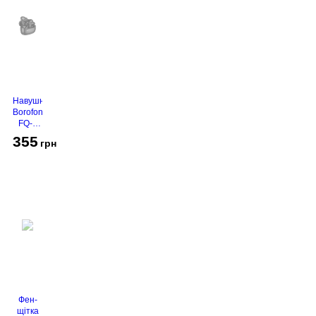
Навушники
Borofone
FQ-1
Black
355
грн
Фен-
щітка