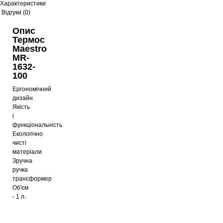
Характеристики
Відгуки (0)
Опис
Термос
Maestro
MR-
1632-
100
Ергономічний
дизайн
Якість
і
функціональність
Екологічно
чисті
матеріали
Зручна
ручка
трансформер
Об'єм
- 1
л.