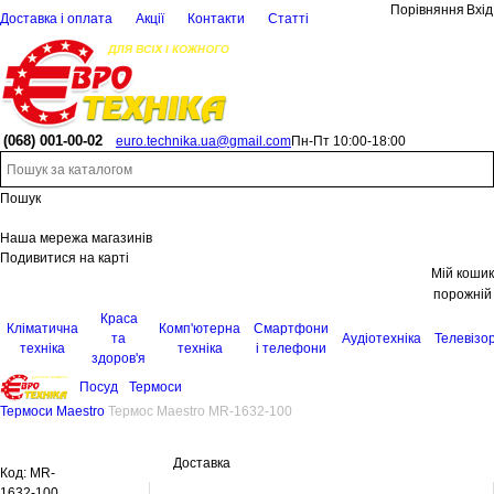
Порівняння
Вхід
Доставка і оплата
Акції
Контакти
Статті
(068)
001-00-02
euro.technika.ua@gmail.com
Пн-Пт 10:00-18:00
Пошук
Наша мережа магазинів
Подивитися на карті
Мій кошик
порожній
Краса
Кліматична
Комп'ютерна
Смартфони
та
Аудіотехніка
Телевізо
техніка
техніка
і телефони
здоров'я
Посуд
Термоси
Термоси Maestro
Термос Maestro MR-1632-100
Доставка
Код:
MR-
1632-100