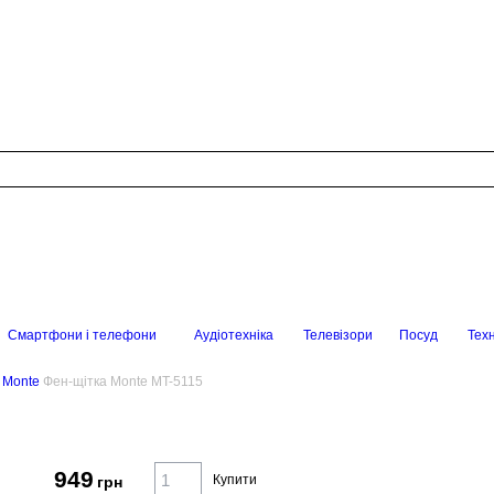
Смартфони і телефони
Аудіотехніка
Телевізори
Посуд
Техн
 Monte
Фен-щітка Monte MT-5115
949
Купити
грн