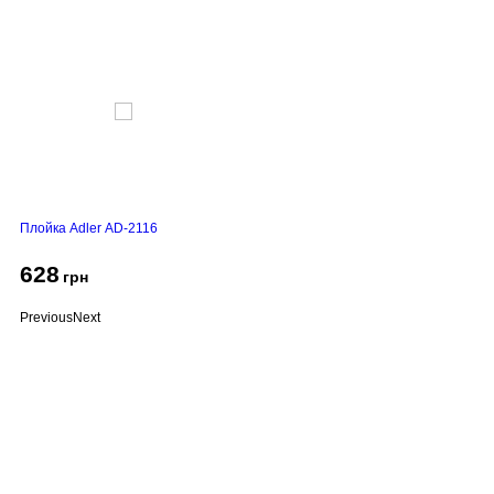
Плойка Adler AD-2116
628
грн
Previous
Next
Про компанію
Доставка і оплата
Акції
Контакти