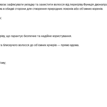
гає зафіксувати укладку та захистити волосся від перегріву.Функція двонапр
а в обидві сторони для створення природних локонів або об’ємних коренів.
у;
іву, що гарантує безпечне та надійне користування.
та блискучого волосся до об’ємних кучерів — прямо вдома.
’єму;