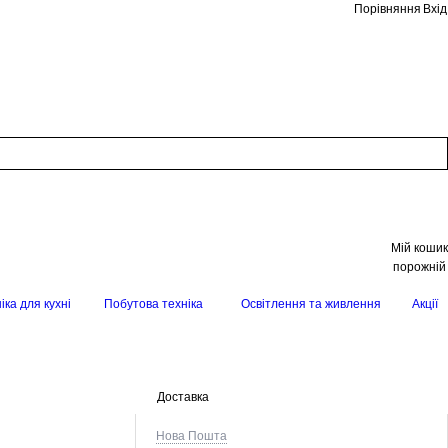
Порівняння
Вхід
Мій кошик
порожній
іка для кухні
Побутова техніка
Освітлення та живлення
Акції
Доставка
Нова Пошта