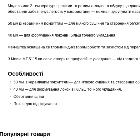
Модель має 2 температурні режими та режим холодного обдуву, що допома
обертання забезпечує легкість у використанні — можна підкручувати пасм
50 мм із керамічним покриттям — для м’якого сушіння та створення об’єм
40 мм — для формування локонів і більш точного укладання.
Фен-щітка оснащена світловим індикатором роботи та захистом від перегр
З Monte MT-5115 ви легко створите професійне укладання — від гладкого 
Особливості
50 мм із керамічним покриттям — для м’якого сушіння та створення об
40 мм — для формування локонів і більш точного укладання.
Обертання щітки
Петля для підвішування
Популярні товари