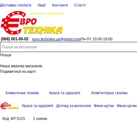
Доставка і оплата
Акції
Контакти
Статті
(068)
001-00-02
euro.technika.ua@gmail.com
Пн-Пт 10:00-18:00
Пошук
Наша мережа магазинів
Подивитися на карті
Кліматична техніка
Краса та здоров'я
Комп'ютерна техніка
Краса та здоров'я
Догляд за волоссям
Фени-щітки
Фени-щітки
Код:
MT-5115
1 оцінка