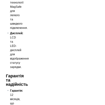
технології
MagSafe
для
легкого
та
швидкого
підключення.
Дисплей:
LCD
та
LED-
дисплей
для
відображення
статусу
зарядки.
Гарантія
та
надійність
Гарантія:
12
місяців,
що