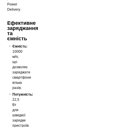
Power
Delivery.
Ефективне
заряджання
та
ємність
Ємність:
10000
мАг,
що
дозволяє
заряджати
смартфони
кілька
разів.
Потужність:
22,5
Вт
для
швидкої
зарядки
пристроїв.