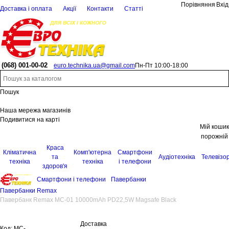
Порівняння
Вхід
Доставка і оплата
Акції
Контакти
Статті
(068)
001-00-02
euro.technika.ua@gmail.com
Пн-Пт 10:00-18:00
Пошук
Наша мережа магазинів
Подивитися на карті
Мій кошик
порожній
Краса
Кліматична
Комп'ютерна
Смартфони
та
Аудіотехніка
Телевізо
техніка
техніка
і телефони
здоров'я
Смартфони і телефони
Павербанки
Павербанки Remax
Павербанк Remax MC-01 10000mAh PD22,5W Magsafe Black
Доставка
Код:
MC-