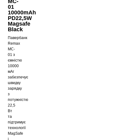
MC-
01
10000mAh
PD22,5W
Magsafe
Black
Павербанк
Remax
MC-
01 з
ємністю
10000
мАг
забезпечує
швидку
зарядку
з
потужністю
22,5
Вт
та
підтримує
технології
MagSafe
і