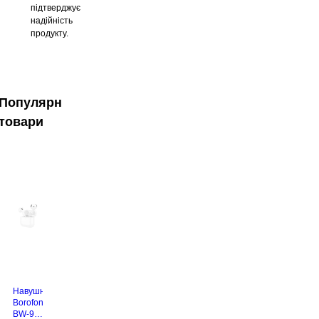
підтверджує
надійність
продукту.
Популярні
товари
Навушники
Borofone
BW-94