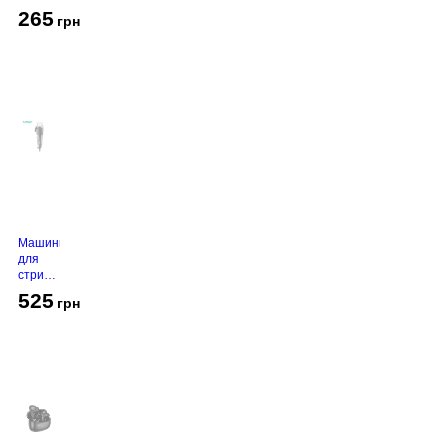
White
265
грн
Машинка
для
стрижки
VGR V-
525
грн
130
Grey