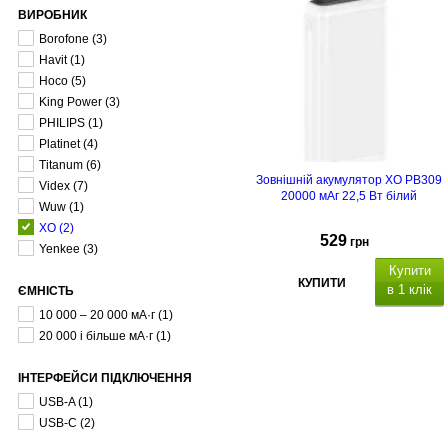
ВИРОБНИК
Borofone
(3)
Havit
(1)
Hoco
(5)
King Power
(3)
PHILIPS
(1)
Platinet
(4)
Titanum
(6)
Зовнішній акумулятор XO PB309
Videx
(7)
20000 мАг 22,5 Вт білий
Wuw
(1)
XO
(2)
529
грн
Yenkee
(3)
Купити
КУПИТИ
в 1 клік
ЄМНІСТЬ
10 000 – 20 000 мА·г
(1)
20 000 і більше мА·г
(1)
ІНТЕРФЕЙСИ ПІДКЛЮЧЕННЯ
USB-A
(1)
USB-C
(2)