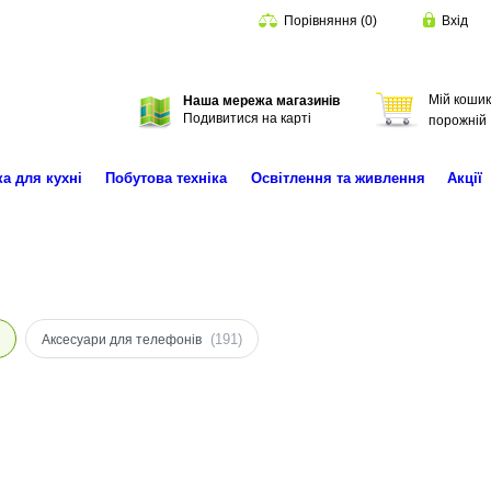
Порівняння
(
0
)
Вхід
Мій кошик
Наша мережа магазинів
Пошук
Подивитися на карті
порожній
ка для кухні
Побутова техніка
Освітлення та живлення
Акції
(191)
Аксесуари для телефонів