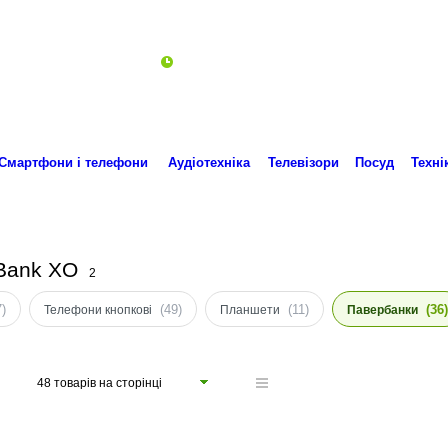
Пн-Пт 10:00-18:00
ro.technika.ua@gmail.com
Смартфони і телефони
Аудіотехніка
Телевізори
Посуд
Техні
 Bank XO
2
7)
(49)
(11)
(36)
Телефони кнопкові
Планшети
Павербанки
48 товарів на сторінці