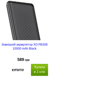
Зовнішній акумулятор XO PB308
10000 mAh Black
589
грн
Купити
КУПИТИ
в 1 клік
вихідний інтерфейс:
1 x USB
A 22.5 Вт, 1 x USB Type C 20Вт
.
Вхідний інтерфейс: USB Type C
18Вт,
для заряджання
зовнішнього акумулятора. Функції:
LCD дисплей, Quick Charge