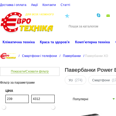
Доставка і оплата
Акції
Контакти
Статті
(068)
001-00-02
eu
Кліматична техніка
Краса та здоров'я
Комп'ютерна техніка
/
Смартфони і телефони
/
Павербанки
/
Павербанки XO
Павербанки Power
Показати/Сховати фільтр
(274)
(1
Усі
Смартфони
Фільтр за параметрами
ЦІНА
Популярні