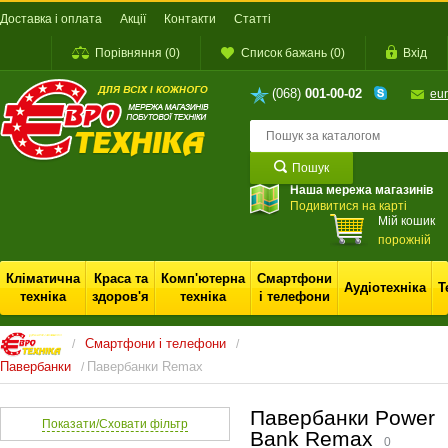
Доставка і оплата
Акції
Контакти
Статті
Порівняння
(
0
)
Список бажань
(
0
)
Вхід
(068)
001-00-02
eu
Пошук
Наша мережа магазинів
Подивитися на карті
Мій кошик
порожній
Кліматична
Краса та
Комп'ютерна
Смартфони
Аудіотехніка
Т
техніка
здоров'я
техніка
і телефони
Смартфони і телефони
/
/
Павербанки
Павербанки Remax
/
Павербанки Power
Показати/Сховати фільтр
Bank Remax
0