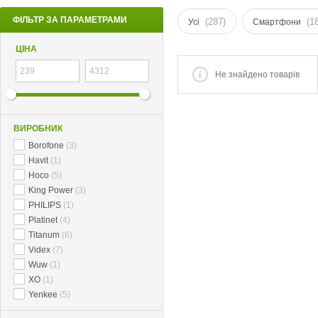
ФІЛЬТР ЗА ПАРАМЕТРАМИ
(287)
(1
Усі
Смартфони
ЦІНА
Не знайдено товарів
ВИРОБНИК
Borofone
(3)
Havit
(1)
Hoco
(5)
King Power
(3)
PHILIPS
(1)
Platinet
(4)
Titanum
(6)
Videx
(7)
Wuw
(1)
XO
(1)
Yenkee
(5)