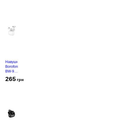
Навушники
Borofone
BW-94
White
265
грн