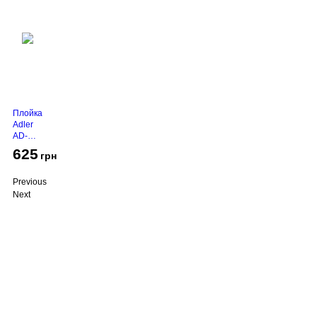
Плойка
Adler
AD-
2116
625
грн
Previous
Next
Про компанію
Доставка і оплата
Акції
Контакти