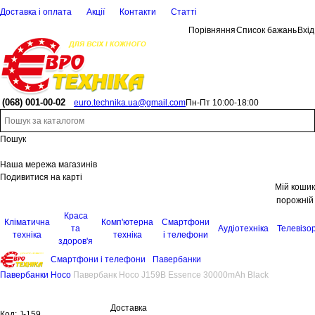
Доставка і оплата
Акції
Контакти
Статті
Порівняння
Список бажань
Вхід
(068)
001-00-02
euro.technika.ua@gmail.com
Пн-Пт 10:00-18:00
Пошук
Наша мережа магазинів
Подивитися на карті
Мій кошик
порожній
Краса
Кліматична
Комп'ютерна
Смартфони
та
Аудіотехніка
Телевізо
техніка
техніка
і телефони
здоров'я
Смартфони і телефони
Павербанки
Павербанки Hoco
Павербанк Hoco J159B Essence 30000mAh Black
Доставка
Код:
J-159