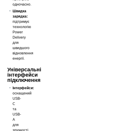
одночасно.
Швидка
зарядка:
підтримує
технологію
Power
Delivery
для
швидшого
відновлення
енергії.
Універсальні
інтерфейси
підключення
Інтерфейси:
оснащений
USB-
C
та
USB-
A
для
зручності