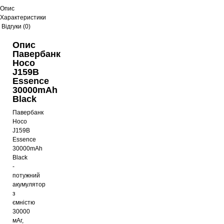
Опис
Характеристики
Відгуки (0)
Опис
Павербанк
Hoco
J159B
Essence
30000mAh
Black
Павербанк
Hoco
J159B
Essence
30000mAh
Black
-
потужний
акумулятор
з
ємністю
30000
мАг,