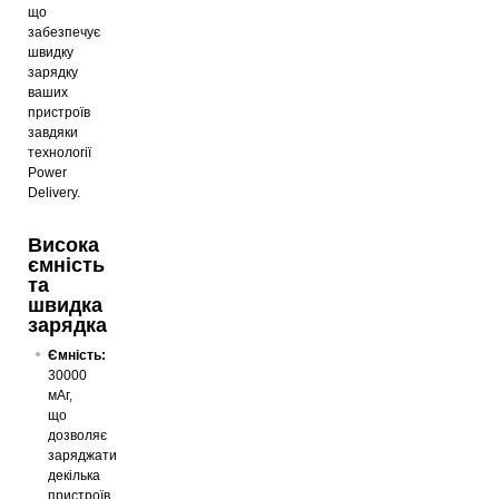
що
забезпечує
швидку
зарядку
ваших
пристроїв
завдяки
технології
Power
Delivery.
Висока
ємність
та
швидка
зарядка
Ємність:
30000
мАг,
що
дозволяє
заряджати
декілька
пристроїв