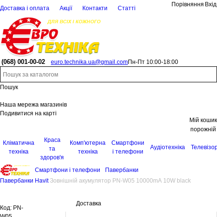
Порівняння
Вхід
Доставка і оплата
Акції
Контакти
Статті
(068)
001-00-02
euro.technika.ua@gmail.com
Пн-Пт 10:00-18:00
Пошук
Наша мережа магазинів
Подивитися на карті
Мій кошик
порожній
Краса
Кліматична
Комп'ютерна
Смартфони
Аудіотехніка
Телевізо
та
техніка
техніка
і телефони
здоров'я
Смартфони і телефони
Павербанки
Павербанки Havit
Зовнішній акумулятор PN-W05 10000mA 10W black
Доставка
Код:
PN-
W05