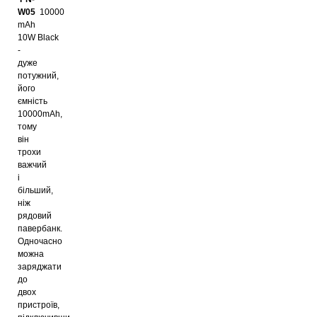
W05
10000
mAh
10W Black
-
дуже
потужний,
його
ємність
10000mAh,
тому
він
трохи
важчий
і
більший,
ніж
рядовий
павербанк.
Одночасно
можна
заряджати
до
двох
пристроїв,