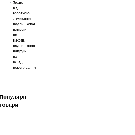
Захист
від:
к
ороткого
замикання,
надлишкової
напруги
на
виході,
надлишкової
напруги
на
вході,
перегрівання
Популярні
товари