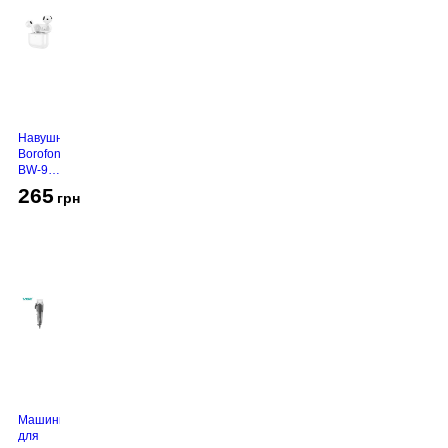
Навушники
Borofone
BW-94
White
265
грн
Машинка
для