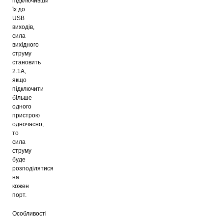
підключивши
їх до
USB
виходів,
сила
вихідного
струму
становить
2.1А,
якщо
підключити
більше
одного
пристрою
одночасно,
то
сила
струму
буде
розподілятися
на
кожен
порт.
Особливості