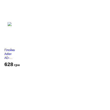
Плойка
Adler
AD-
2116
628
грн