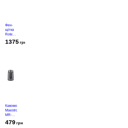
Фен-
щітка
Rotex
RHC-
1375
грн
490-T
Gold
Кавомолка
Maestro
MR-
450
479
грн
Grey