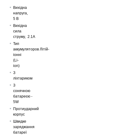
Вихідна
напруга,
5 В
Вихідна
сила
струму, 2.1А
Тип
аккумуляторов Літій-
іонні
(Li-
ion)
З
ліхтариком
З
сонячною
батареєю -
5W
Протиударний
корпус
Швидке
заряджання
батареї