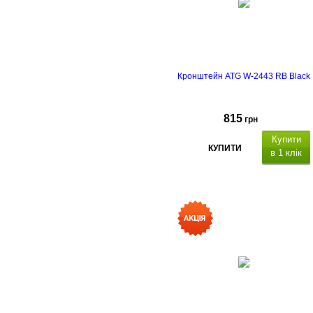
Кронштейн ATG W-2443 RB Black
815
грн
Купити
КУПИТИ
в 1 клік
ідстань від стіни:
50 мм
,
кут нахилу
-10 ° / 5 °
; кут
повороту ±180°
.