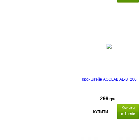
23"- 42"
0°/-14°
25 мм
Кронштейн ACCLAB AL-BT200
299
грн
Купити
КУПИТИ
в 1 клік
ідстань від стіни:
90 мм