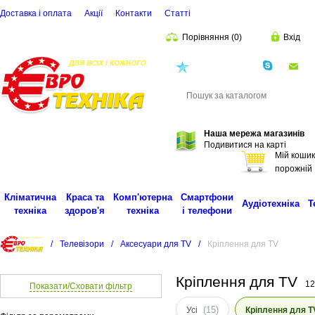
Доставка і оплата
Акції
Контакти
Статті
Порівняння
(
0
)
Вхід
(068)
001-00-02
eu
Пошук
Наша мережа магазинів
Подивитися на карті
Мій кошик
порожній
Кліматична
Краса та
Комп'ютерна
Смартфони
Аудіотехніка
Т
техніка
здоров'я
техніка
і телефони
/
Телевізори
/
Аксесуари для TV
/
Кріплення для TV
Кріплення для TV
12
Показати/Сховати фільтр
(15)
Усі
Кріплення для T