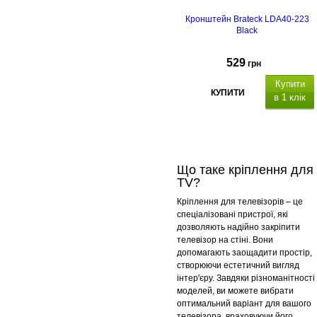
Кронштейн Brateck LDA40-223
Black
529
грн
Купити
КУПИТИ
в 1 клік
Що таке кріплення для
TV?
Кріплення для телевізорів – це
спеціалізовані пристрої, які
дозволяють надійно закріпити
телевізор на стіні. Вони
допомагають заощадити простір,
створюючи естетичний вигляд
інтер'єру. Завдяки різноманітності
моделей, ви можете вибрати
оптимальний варіант для вашого
телевізора, враховуючи його