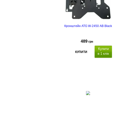
Кронштейн ATG W-2450 AB Black
489
грн
Купити
КУПИТИ
в 1 клік
ідстань від стіни:
65-20
мм
: 75x75 мм, 100x100 мм,
200x100 мм, 200x200
мм
,
кут нахилу
-10 ° / 5 °
; кут
повороту ±180°
.