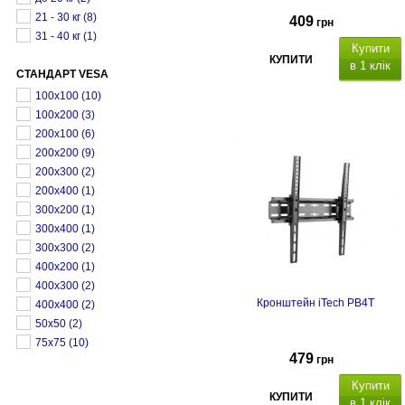
21 - 30 кг
(8)
409
грн
31 - 40 кг
(1)
Купити
КУПИТИ
в 1 клік
СТАНДАРТ VESA
100х100
(10)
100х200
(3)
200х100
(6)
200х200
(9)
200х300
(2)
200х400
(1)
300х200
(1)
300х400
(1)
300х300
(2)
400х200
(1)
400х300
(2)
Кронштейн iTech PB4T
400х400
(2)
50х50
(2)
75х75
(10)
479
грн
Купити
КУПИТИ
в 1 клік