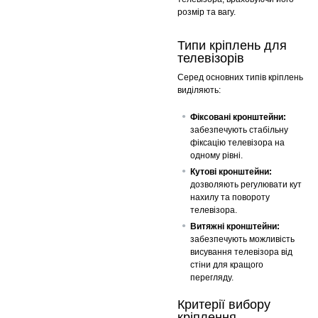
розмір та вагу.
Типи кріплень для
телевізорів
Серед основних типів кріплень
виділяють:
Фіксовані кронштейни:
забезпечують стабільну
фіксацію телевізора на
одному рівні.
Кутові кронштейни:
дозволяють регулювати кут
нахилу та повороту
телевізора.
Витяжні кронштейни:
забезпечують можливість
висування телевізора від
стіни для кращого
перегляду.
Критерії вибору
кріплення