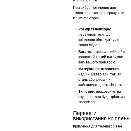
При виборі кріплення для
телевізора важливо врахувати
кілька факторів:
Розмір телевізора:
переконайтеся, що
кріплення підходить для
вашої моделі.
Вага телевізора:
вибирайте
кронштейн, який витримає
вагу вашого пристрою.
Матеріал виготовлення:
надійні матеріали, такі як
сталь або алюміній,
забезпечать довговічність.
Тип стіни:
враховуйте, на
яку поверхню буде кріпитися
телевізор.
Переваги
використання кріплень
Кріплення для телевізорів не