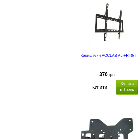
200x200,
кут нахилу
±20°; кут повороту ±30°
.
Кронштейн ACCLAB AL-FR40/T
376
грн
Купити
КУПИТИ
в 1 клік