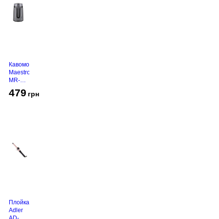
Кавомолка
Maestro
MR-
450
479
грн
Grey
Плойка
Adler
AD-