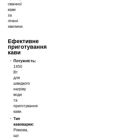
смачної
кави
за
лічені
хвилини.
Ефективне
приготування
кави
Потужність:
1450
Вт
для
швидкого
нагріву
води
та
приготування
кави.
Тип
кавоварки:
Ріжкова,
що