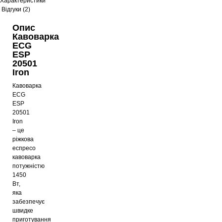
Характеристики
Відгуки (2)
Опис
Кавоварка
ECG
ESP
20501
Iron
Кавоварка
ECG
ESP
20501
Iron
– це
ріжкова
еспресо
кавоварка
потужністю
1450
Вт,
яка
забезпечує
швидке
приготування