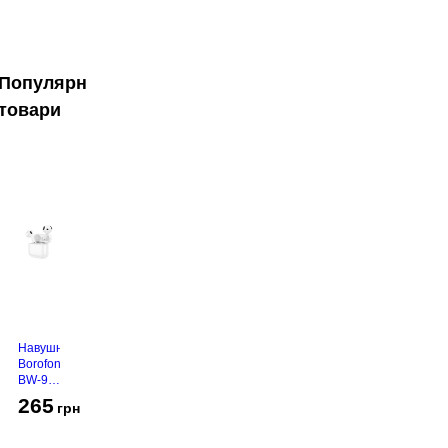
Популярні
товари
Навушники
Borofone
BW-94
White
265
грн