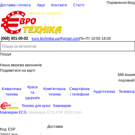
Порівняння
Вхід
Доставка і оплата
Акції
Контакти
Статті
(068)
001-00-02
euro.technika.ua@gmail.com
Пн-Пт 10:00-18:00
Пошук
Наша мережа магазинів
Подивитися на карті
Мій кошик
порожній
Краса
Кліматична
Комп'ютерна
Смартфони
Аудіотехніка
Телевізо
та
техніка
техніка
і телефони
здоров'я
Техніка для кухні
Кавоварки
Кавоварки ECG
Кавоварка ECG ESP 20501 Iron
Доставка
Код:
ESP
20501 Iron